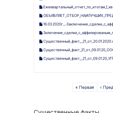
Ежеквартальный_отчет_по_итогам_1_кв-
ОБЪЯВЛЯЕТ_ОТБОР_НАИЛУЧШИХ_ПРЕД
16.03.2020г._-Заключение_сделки_с_а
Зключение_сделки_с_аффилированым_лиц
Существенный_факт__21_от_20.01.2020.
Существенный_факт_21_от_09.01.20_О
Существенный_факт__21_от_09.01.20_У
« Первая
‹ Пре
Существенные факты