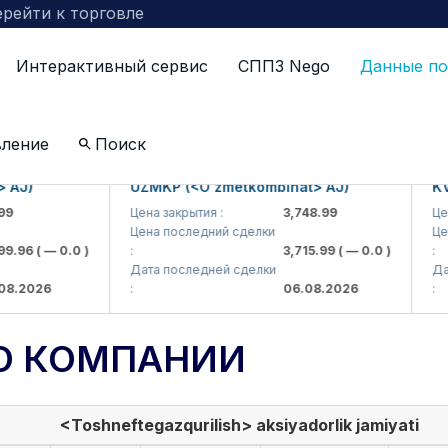
рейти к торговле
Интерактивный сервис
СППЗ Nego
Данные по
вление
Поиск
)
UZMKP (<O'zmetkombinat> AJ)
KVTS 
Цена закрытия :
3,748.99
Цена з
Цена последний сделки
Цена 
96
( — 0.0 )
:
3,715.99
( — 0.0 )
:
Дата последней сделки
Дата 
2026
:
06.08.2026
:
О КОМПАНИИ
<Toshneftegazqurilish> aksiyadorlik jamiyati