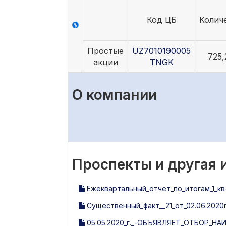
Код ЦБ
Колич
Простые
UZ7010190005
725,
акции
TNGK
О компании
Проспекты и другая
Ежеквартальный_отчет_по_итогам_1_кв-
Существенный_факт__21_от_02.06.2020г
05.05.2020_г._-ОБЪЯВЛЯЕТ_ОТБОР_