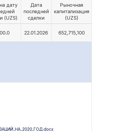
на дату
Дата
Рыночная
ледней
последней
капитализация
и (UZS)
сделки
(UZS)
00.0
22.01.2026
652,715,100
АЦИЙ_НА_2020_ГОД.docx