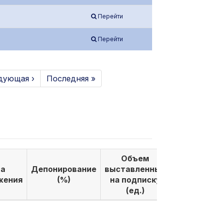
Перейти
Перейти
дующая ›
Последняя »
Объем
Объем
а
Депонирование
выставленных
выкуплен
жения
(%)
на подписку
по подпи
(ед.)
(ед.)