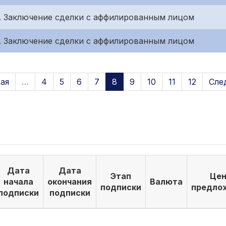
 г. Заключение сделки с аффилированным лицом
 г. Заключение сделки с аффилированным лицом
ая
…
4
5
6
7
8
9
10
11
12
Сле
Дата
Дата
Этап
Цен
начала
окончания
Валюта
подписки
предло
подписки
подписки