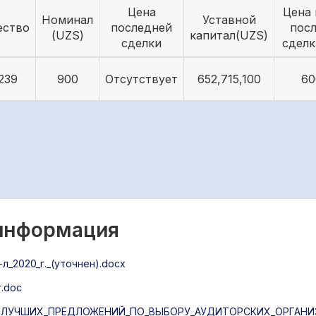
Цена
Цена 
Номинал
Уставной
ество
последней
пос
(UZS)
капитал(UZS)
сделки
сделк
239
900
Отсутствует
652,715,100
60
 информация
л_2020_г._(уточнен).docx
.doc
НАИЛУЧШИХ_ПРЕДЛОЖЕНИЙ_ПО_ВЫБОРУ_АУДИТОРСКИХ_ОРГАНИЗ