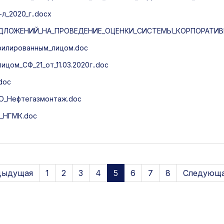
л_2020_г..docx
ЛОЖЕНИЙ_НА_ПРОВЕДЕНИЕ_ОЦЕНКИ_СИСТЕМЫ_КОРПОРАТИВН
ффилированным_лицом.doc
ом_СФ_21_от_11.03.2020г..doc
doc
ОО_Нефтегазмонтаж.doc
П_НГМК.doc
дыдущая
1
2
3
4
5
6
7
8
Следующа