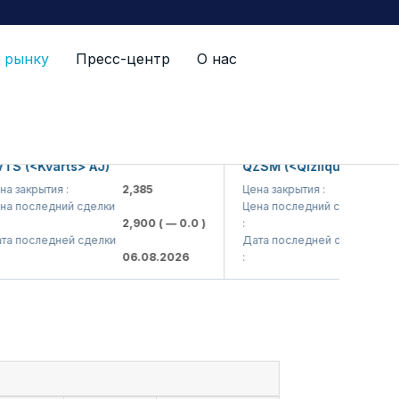
 рынку
Пресс-центр
О нас
(<Kvarts> AJ)
QZSM (<Qizilqumsement> A
акрытия :
2,385
Цена закрытия :
1,208
последний сделки
Цена последний сделки
2,900
( — 0.0 )
:
1,200
(
последней сделки
Дата последней сделки
06.08.2026
:
06.08.