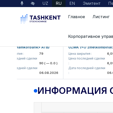
UZ
RU
EN
Эмитент
Пе
Главное
Листинг
Данные по рынку
Информация о компании
Корпоративное упра
KB (<Hamkorbank> ATB)
UZMK (<O'zmetkombinat> AJ
а закрытия :
79
Цена закрытия :
6,099
а последний сделки
Цена последний сделки
90
( — 0.0 )
:
6,099.
а последней сделки
Дата последней сделки
06.08.2026
:
06.08.
ИНФОРМАЦИЯ 