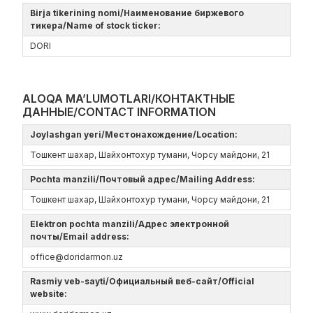
Birja tikerining nomi/Наименование биржевого
тикера/Name of stock ticker:
DORI
ALOQA MA’LUMOTLARI/КОНТАКТНЫЕ
ДАННЫЕ/CONTACT INFORMATION
Joylashgan yeri/Местонахождение/Location:
Тошкент шахар, Шайхонтохур тумани, Чорсу майдони, 21
Pochta manzili/Почтовый адрес/Mailing Address:
Тошкент шахар, Шайхонтохур тумани, Чорсу майдони, 21
Elektron pochta manzili/Адрес электронной
почты/Email address:
office@doridarmon.uz
Rasmiy veb-sayti/Официальный веб-сайт/Official
website: