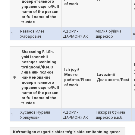
доверительного
of work
управляющего/Full
name of the person
or full name of the
trustee
Разаков Илез
«ДОРИ-
Молия бўйича
1
Жабарович
ДАРМОН» АК
директор
Shaxsning F.I.Sh.
yoki ishonchli
boshqaruvchining
to‘liqnomi/Ф.И.О.
Ish joyi/
лица или полное
Место
Lavozimi/
№
наименование
работы/Place
Должность/Post
доверительного
of work
управляющего/Full
name of the person
or full name of the
trustee
Хусанов Нурали
«ДОРИ-
Тижорат бўйича
1
-
Ярикулович
ДАРМОН» АК
директор в.в.б.
Ko‘rsatilgan o‘zgartirishlar to‘g‘risida emitentning qaror