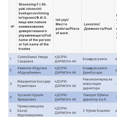
Shaxsning F.I.Sh.
yoki ishonchli
boshqaruvchining
to‘liqnomi/Ф.И.О.
Ish joyi/
лица или полное
Место
Lavozimi/
№
наименование
работы/Place
Должность/Post
доверительного
of work
управляющего/Full
name of the person
or full name of the
trustee
Салихбаева Умида
«ДОРИ-
1
Бошқарув раиси
Саидовна
ДАРМОН» АК
Камилов Абдуғани
«ДОРИ-
Бошқарув раиси
2
Абдунабиевич
ДАРМОН» АК
ўринбосари
Ривожлантириш ва
Машарипов Баходир
«ДОРИ-
3
инвестиция
-
Рузметович
ДАРМОН» АК
директори
Хусанов Нурали
«ДОРИ-
Тижорат бўйича
4
-
Ярикулович
ДАРМОН» АК
директор в.в.б.
Примухамедова
«ДОРИ-
5
Бахор
2-бўлим бошлиғи
ДАРМОН» АК
Муртазакуловна