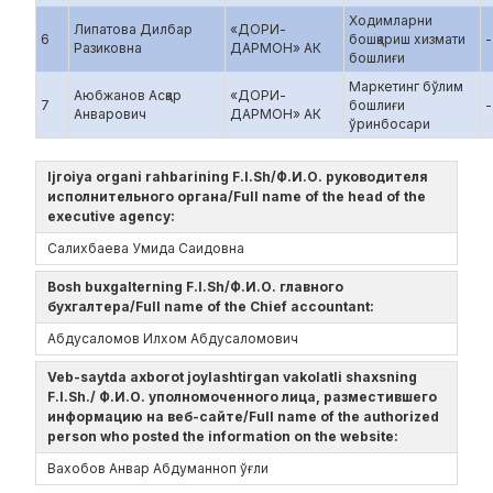
Ходимларни
Липатова Дилбар
«ДОРИ-
6
бошқариш хизмати
-
Разиковна
ДАРМОН» АК
бошлиғи
Маркетинг бўлим
Аюбжанов Асқар
«ДОРИ-
7
бошлиғи
-
Анварович
ДАРМОН» АК
ўринбосари
Ijroiya organi rahbarining F.I.Sh/Ф.И.О. руководителя
исполнительного органа/Full name of the head of the
executive agency:
Салихбаева Умида Саидовна
Bosh buxgalterning F.I.Sh/Ф.И.О. главного
бухгалтера/Full name of the Chief accountant:
Абдусаломов Илхом Абдусаломович
Veb-saytda axborot joylashtirgan vakolatli shaxsning
F.I.Sh./ Ф.И.О. уполномоченного лица, разместившего
информацию на веб-сайте/Full name of the authorized
person who posted the information on the website:
Вахобов Анвар Абдуманноп ўғли