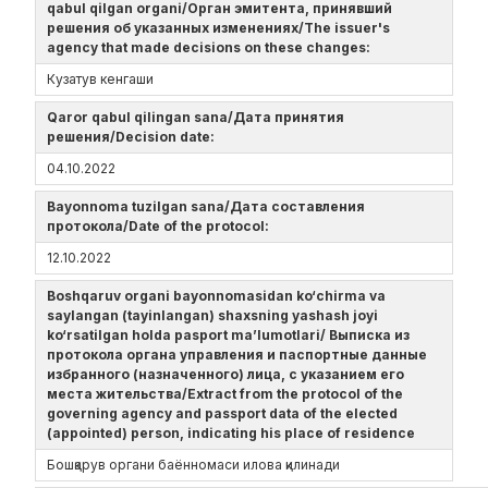
qabul qilgan organi/Орган эмитента, принявший
решения об указанных изменениях/The issuer's
agency that made decisions on these changes:
Кузатув кенгаши
Qaror qabul qilingan sana/Дата принятия
решения/Decision date:
04.10.2022
Bayonnoma tuzilgan sana/Дата составления
протокола/Date of the protocol:
12.10.2022
Boshqaruv organi bayonnomasidan ko‘chirma va
saylangan (tayinlangan) shaxsning yashash joyi
ko‘rsatilgan holda pasport ma’lumotlari/ Выписка из
протокола органа управления и паспортные данные
избранного (назначенного) лица, с указанием его
места жительства/Extract from the protocol of the
governing agency and passport data of the elected
(appointed) person, indicating his place of residence
Бошқарув органи баённомаси илова қилинади