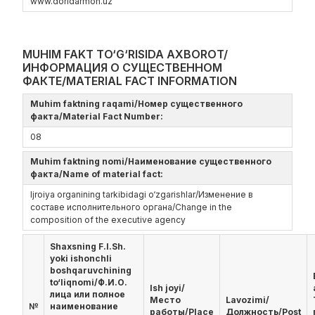
www.doridarmon.uz
MUHIM FAKT TO‘G‘RISIDA AXBOROT/
ИНФОРМАЦИЯ О СУЩЕСТВЕННОМ
ФАКТЕ/MATERIAL FACT INFORMATION
Muhim faktning raqami/Номер существенного
факта/Material Fact Number:
08
Muhim faktning nomi/Наименование существенного
факта/Name of material fact:
Ijroiya organining tarkibidagi o‘zgarishlar/Изменение в
составе исполнительного органа/Change in the
composition of the executive agency
Shaxsning F.I.Sh.
yoki ishonchli
boshqaruvchining
to‘liqnomi/Ф.И.О.
Ish joyi/
лица или полное
Место
Lavozimi/
№
наименование
работы/Place
Должность/Post