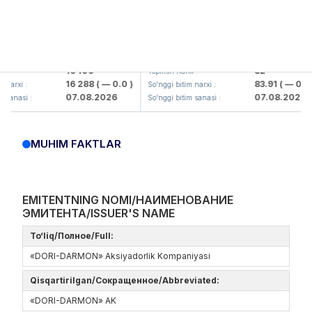
lmaliq KMK> AJ)
KFSK (<Kafolat sug'urta kompaniyas
16 100
82
Yopilish narxi :
16 288
( — 0.0 )
83.91
( — 0.0 )
rxi :
So'nggi bitim narxi :
07.08.2026
07.08.2026
nasi :
So'nggi bitim sanasi :
MUHIM FAKTLAR
EMITENTNING NOMI/НАИМЕНОВАНИЕ
ЭМИТЕНТА/ISSUER'S NAME
To‘liq/Полное/Full:
«DORI-DARMON» Aksiyadorlik Kompaniyasi
Qisqartirilgan/Сокращенное/Abbreviated:
«DORI-DARMON» AK