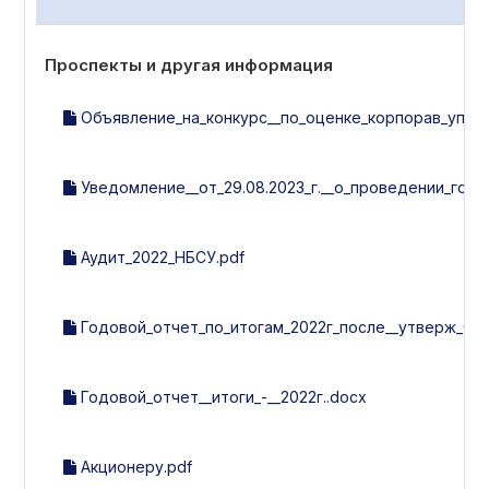
Проспекты и другая информация
Объявление_на_конкурс__по_оценке_корпорав_управл_
Уведомление__от_29.08.2023_г.__о_проведении_год
Аудит_2022_НБСУ.pdf
Годовой_отчет_по_итогам_2022г_после__утверж_ОСА
Годовой_отчет__итоги_-__2022г..docx
Акционеру.pdf