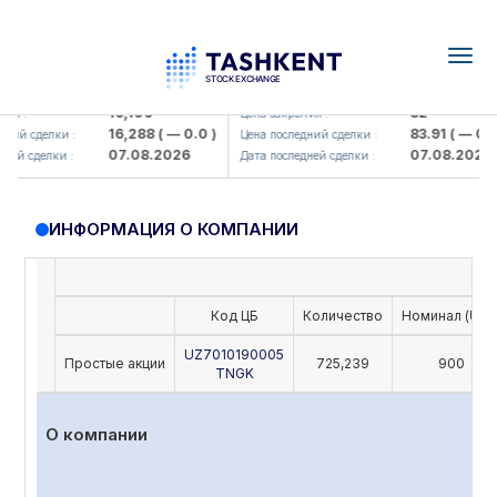
Togg
navig
Olmaliq KMK> AJ)
KFSK (<Kafolat sug'urta kompaniy
16,100
82
я :
Цена закрытия :
16,288
( — 0.0 )
83.91
( — 0.0 )
ий сделки :
Цена последний сделки :
07.08.2026
07.08.2026
ей сделки :
Дата последней сделки :
ИНФОРМАЦИЯ О КОМПАНИИ
Код ЦБ
Количество
Номинал (UZS
UZ7010190005
Простые акции
725,239
900
TNGK
О компании