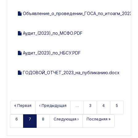
Объявление_о_проведении_ГОСА_по_итоагм_2023.d
Аудит_(2023)_по_МСФО.PDF
Аудит_(2023)_по_НБСУ.PDF
ГОДОВОЙ_ОТЧЕТ_2023_на_публиканию.docx
« Первая
‹ Предыдущая
…
3
4
5
6
7
8
Следующая ›
Последняя »