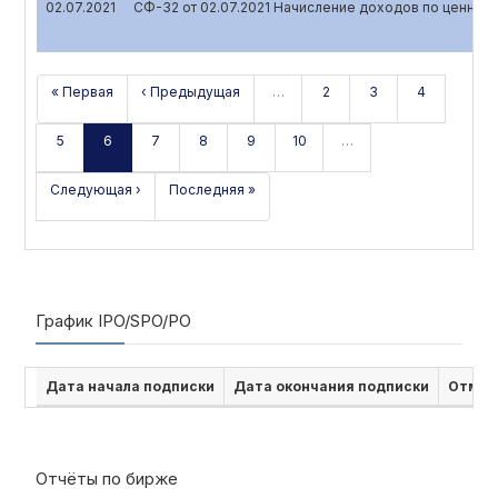
02.07.2021
СФ-32 от 02.07.2021 Начисление доходов по ценным
« Первая
‹ Предыдущая
…
2
3
4
5
6
7
8
9
10
…
Следующая ›
Последняя »
График IPO/SPO/PO
Дата начала подписки
Дата окончания подписки
Отмен
Отчёты по бирже