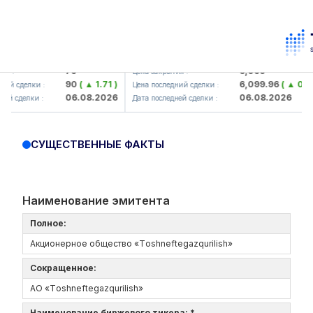
orbank> ATB)
UZMK (<O'zmetkombinat> AJ)
79
6,099
Цена закрытия :
90
( ▲ 1.71 )
6,099.96
( ▲ 0.08 )
елки :
Цена последний сделки :
06.08.2026
06.08.2026
лки :
Дата последней сделки :
СУЩЕСТВЕННЫЕ ФАКТЫ
Наименование эмитента
Полное:
Акционерное общество «Tоshneftеgazqurilish»
Сокращенное:
АО «Tоshneftеgazqurilish»
Наименование биржевого тикера: *