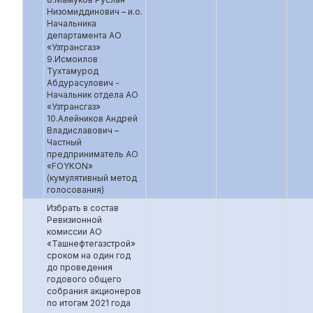
Низомиддинович – и.о.
Начальника
департамента АО
«Узтрансгаз»
9.Исмоилов
Тухтамурод
Абдурасулович -
Начальник отдела АО
«Узтрансгаз»
10.Алейников Андрей
Владиславович –
Частный
предприниматель АО
«FOYKON»
(кумулятивный метод
голосования)
Избрать в состав
Ревизионной
комиссии АО
«Ташнефтегазстрой»
сроком на один год
до проведения
годового общего
собрания акционеров
по итогам 2021 года