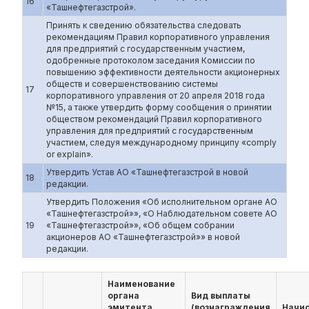
16
«Ташнефтегазстрой».
Принять к сведению обязательства следовать
рекомендациям Правил корпоративного управления
для предприятий с государственным участием,
одобренные протоколом заседания Комиссии по
повышению эффективности деятельности акционерных
обществ и совершенствованию системы
17
корпоративного управления от 20 апреля 2018 года
№15, а также утвердить форму сообщения о принятии
обществом рекомендаций Правил корпоративного
управления для предприятий с государственным
участием, следуя международному принципу «comply
or explain».
Утвердить Устав АО «Ташнефтегазстрой в новой
18
редакции.
Утвердить Положения «Об исполнительном органе АО
«Ташнефтегазстрой»», «О Наблюдательном совете АО
19
«Ташнефтегазстрой»», «Об общем собрании
акционеров АО «Ташнефтегазстрой»» в новой
редакции.
Наименование
органа
Вид выплаты
эмитента,
(вознаграждения
Начи