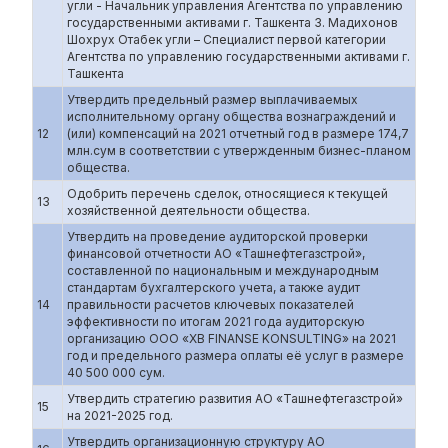
угли - Начальник управления Агентства по управлению
государственными активами г. Ташкента 3. Мадихонов
Шохрух Отабек угли – Специалист первой категории
Агентства по управлению государственными активами г.
Ташкента
Утвердить предельный размер выплачиваемых
исполнительному органу общества вознаграждений и
12
(или) компенсаций на 2021 отчетный год в размере 174,7
млн.сум в соответствии с утвержденным бизнес-планом
общества.
Одобрить перечень сделок, относящиеся к текущей
13
хозяйственной деятельности общества.
Утвердить на проведение аудиторской проверки
финансовой отчетности АО «Ташнефтегазстрой»,
составленной по национальным и международным
стандартам бухгалтерского учета, а также аудит
14
правильности расчетов ключевых показателей
эффективности по итогам 2021 года аудиторскую
организацию ООО «XB FINANSE KONSULTING» на 2021
год и предельного размера оплаты её услуг в размере
40 500 000 сум.
Утвердить стратегию развития АО «Ташнефтегазстрой»
15
на 2021-2025 год.
Утвердить организационную структуру АО