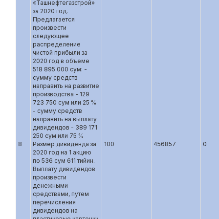
«Ташнефтегазстрой»
за 2020 год.
Предлагается
произвести
следующее
распределение
чистой прибыли за
2020 год в объеме
518 895 000 сум: -
сумму средств
направить на развитие
производства - 129
723 750 сум или 25 %
- сумму средств
направить на выплату
дивидендов - 389 171
250 сум или 75 %
8
Размер дивиденда за
100
456857
0
2020 год на 1 акцию
по 536 сум 611 тийин.
Выплату дивидендов
произвести
денежными
средствами, путем
перечисления
дивидендов на
пластиковые карточки