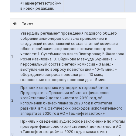
«Ташнефтегазстрой»»
в новой редакции.
№
Текст
Утвердить регламент проведения годового общего
собрания акционеров согласно приложению и
следующий персональный состав счетной комиссии
общего собрания акционеров в количестве трех
человек: 1. Сулейманова Алиса Викторовна; 2. Жалилова
1
Розия Равиловна; 3. Ойдинова Мавжуда Буриевна. -
персональный состав счетной комиссии - 3 мин.; -
выступления по вопросу повестки дня – 10-15 мин.; -
обсуждение вопроса повестки дня – 10 мин.; -
голосование по вопросу повестки дня – 5 мин.
Принять к сведению и утвердить годовой отчет
Председателя Правления об итогах финансово-
хозяйственной деятельности за 2020 год, об
2
исполнении бизнес-плана за 2020 год и стратегии
развития, в т.ч. фактических расходов исполнительного
аппарата за 2020 год АО «Ташнефтегазстрой»
Принять к сведению аудиторское заключение по итогам
проверки финансово-хозяйственной деятельности АО
«Ташнефтегазстрой» за 2020 год, а также отчет
3