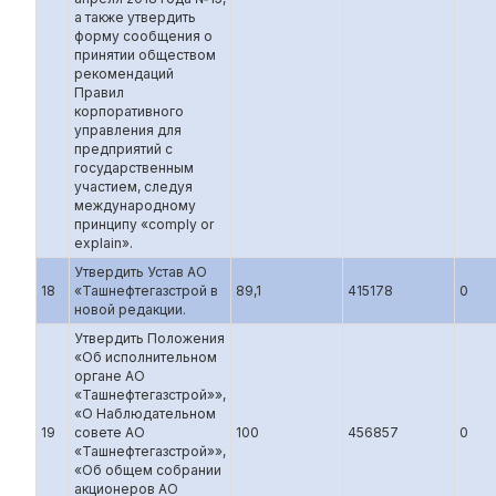
а также утвердить
форму сообщения о
принятии обществом
рекомендаций
Правил
корпоративного
управления для
предприятий с
государственным
участием, следуя
международному
принципу «comply or
explain».
Утвердить Устав АО
18
«Ташнефтегазстрой в
89,1
415178
0
новой редакции.
Утвердить Положения
«Об исполнительном
органе АО
«Ташнефтегазстрой»»,
«О Наблюдательном
19
совете АО
100
456857
0
«Ташнефтегазстрой»»,
«Об общем собрании
акционеров АО