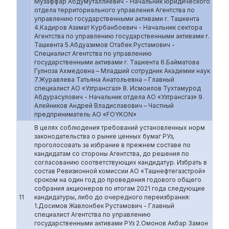
Музаффар Абдумуталлиевич - Начальник юридического
отдела территориального управления Агентства по
управлению государственными активами г. Ташкента
4.Кадиров Азамат Курбанбоевич - Начальник сектора
Агентства по управлению государственными активами г.
Ташкента 5.Абдуазимов Отабек Рустамович -
Специалист Агентства по управлению
государственными активами г. Ташкента 6.Байматова
Гулноза Ахмедовна – Младший сотрудник Академии наук
7.Журавлева Татьяна Анатольевна – Главный
специалист АО «Узтрансгаз» 8. Исмоилов Тухтамурод
Абдурасулович - Начальник отдела АО «Узтрансгаз» 9.
Алейников Андрей Владиславович – Частный
предприниматель АО «FOYKON»
В целях соблюдения требований установленных норм
законодательства о рынке ценных бумаг РУз,
проголосовать за избрание в прежнем составе по
кандидатам со стороны Агентства, до решения по
согласованию соответствующих кандидатур. Избрать в
состав Ревизионной комиссии АО «Ташнефтегазстрой»
сроком на один год до проведения годового общего
собрания акционеров по итогам 2021 года следующие
11
кандидатуры, либо до очередного переизбрания:
1.Досимов Жавлонбек Рустамович - Главный
специалист Агентства по управлению
государственными активами РУз 2.Омонов Акбар Замон