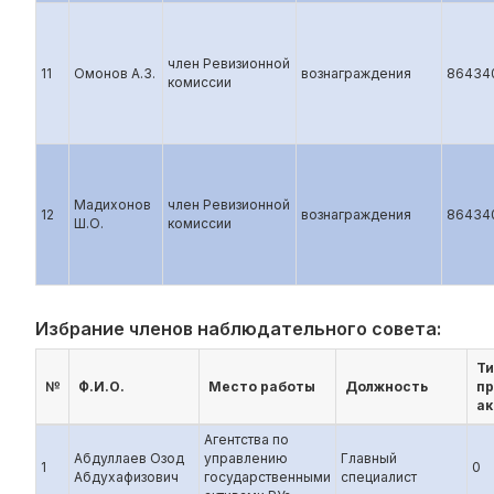
член Ревизионной
11
Омонов А.З.
вознаграждения
86434
комиссии
Мадихонов
член Ревизионной
12
вознаграждения
86434
Ш.О.
комиссии
Избрание членов наблюдательного совета:
Ти
№
Ф.И.О.
Место работы
Должность
п
ак
Агентства по
Абдуллаев Озод
управлению
Главный
1
0
Абдухафизович
государственными
специалист