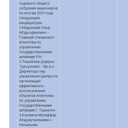
годового общего
собрания акционеров
по итогам 2021 года
следующие
кандидатуры:
1.Абдуллаев Озод
Абдухафизович –
Главный специалист
Агентства по
управлению
государственными
активами РУз
2.Тешабаев Даврон
Турсунович - Вр.и.о.
Директора тер.
управления Центра по
организации
эффективного
использования
объектов Агентства
по управлению
государственными
активами г. Ташкента
3.Касимов Музаффар
Абдумуталлиевич -
Начальник