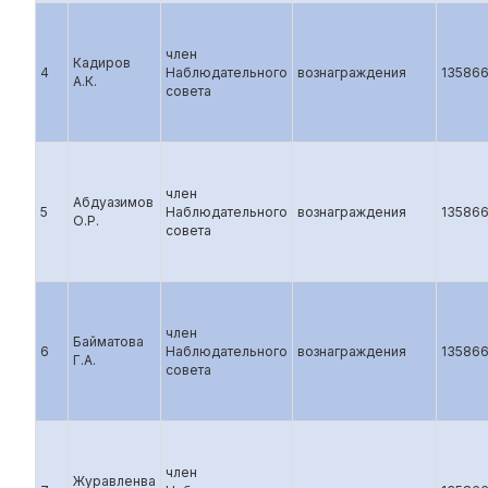
член
Кадиров
4
Наблюдательного
вознаграждения
13586
А.К.
совета
член
Абдуазимов
5
Наблюдательного
вознаграждения
13586
О.Р.
совета
член
Байматова
6
Наблюдательного
вознаграждения
13586
Г.А.
совета
член
Журавленва