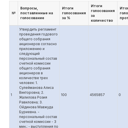
Итоги
Вопросы,
Итоги
Ито
голосования
№
поставленные на
голосования
гол
за
голосование
за %
про
количество
Утвердить регламент
проведения годового
общего собрания
акционеров согласно
приложению и
следующий
персональный состав
счетной комиссии
общего собрания
акционеров в
количестве трех
человек: 1.
Сулейманова Алиса
Викторовна; 2.
1
100
4565857
0
Жалилова Розия
Равиловна; 3.
Ойдинова Мавжуда
Буриевна. -
персональный состав
счетной комиссии - 3
мин.; - выступления по