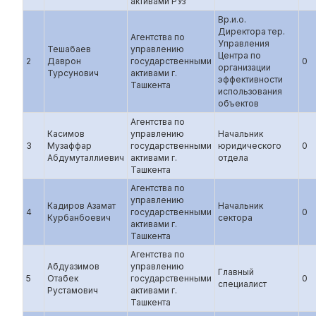
активами РУз
Вр.и.о.
Директора тер.
Агентства по
Управления
Тешабаев
управлению
Центра по
2
Даврон
государственными
0
организации
Турсунович
активами г.
эффективности
Ташкента
использования
объектов
Агентства по
Касимов
управлению
Начальник
3
Музаффар
государственными
юридического
0
Абдумуталлиевич
активами г.
отдела
Ташкента
Агентства по
управлению
Кадиров Азамат
Начальник
4
государственными
0
Курбанбоевич
сектора
активами г.
Ташкента
Агентства по
Абдуазимов
управлению
Главный
5
Отабек
государственными
0
специалист
Рустамович
активами г.
Ташкента