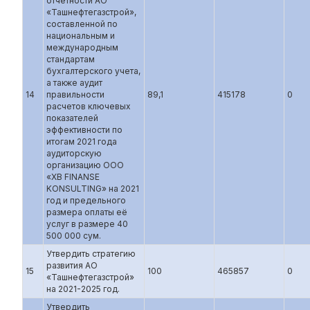
отчетности АО
«Ташнефтегазстрой»,
составленной по
национальным и
международным
стандартам
бухгалтерского учета,
а также аудит
14
правильности
89,1
415178
0
расчетов ключевых
показателей
эффективности по
итогам 2021 года
аудиторскую
организацию ООО
«XB FINANSE
KONSULTING» на 2021
год и предельного
размера оплаты её
услуг в размере 40
500 000 сум.
Утвердить стратегию
развития АО
15
100
465857
0
«Ташнефтегазстрой»
на 2021-2025 год.
Утвердить