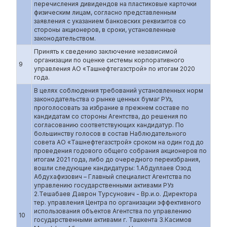
перечисления дивидендов на пластиковые карточки
физическим лицам, согласно представленным
заявления с указанием банковских реквизитов со
стороны акционеров, в сроки, установленные
законодательством.
Принять к сведению заключение независимой
организации по оценке системы корпоративного
9
управления АО «Ташнефтегазстрой» по итогам 2020
года.
В целях соблюдения требований установленных норм
законодательства о рынке ценных бумаг РУз,
проголосовать за избрание в прежнем составе по
кандидатам со стороны Агентства, до решения по
согласованию соответствующих кандидатур. По
большинству голосов в состав Наблюдательного
совета АО «Ташнефтегазстрой» сроком на один год до
проведения годового общего собрания акционеров по
итогам 2021 года, либо до очередного переизбрания,
вошли следующие кандидатуры: 1.Абдуллаев Озод
Абдухафизович – Главный специалист Агентства по
управлению государственными активами РУз
2.Тешабаев Даврон Турсунович - Вр.и.о. Директора
тер. управления Центра по организации эффективного
использования объектов Агентства по управлению
10
государственными активами г. Ташкента 3.Касимов