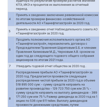
аудитора по результатам проверки расчетов значений
КПЭ, ИКЭ и процентов их выполнения за отчетный
период.
Принять к сведению заключение ревизионной комиссии
4
по итогам проверки финансово-хозяйственной
деятельности АО «Ташнефтегазстрой» за 2020 год.
Принять к сведению отчет Наблюдательного совета АО
5
«Ташнефтегазстрой» за 2020 год.
Продлить полномочия исполнительного органа АО
«Ташнефтегазстрой», перезаключить договора с
Председателем Правления Шариповым Б.Б. и членами
6
Правления Халиковым М.Д., Черновым А.В. сроком на
один год до следующего годового общего собрания
акционеров по итогам 2021 года.
7
Утвердить годовой отчет общества за 2020 год .
Распределение прибыли АО «Ташнефтегазстрой» за
2020 год. Предлагается произвести следующее
распределение чистой прибыли за 2020 год в объеме
518 895 000 сум: - сумму средств направить на
развитие производства - 129 723 750 сум или 25 % -
сумму средств направить на выплату дивидендов - 389
171 250 сум или 75 % Размер дивиденда за 2020 год на 1
8
акцию по 536 сум 611 тийин. Выплату дивидендов
произвести денежными средствами, путем