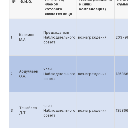
№
Ф.И.О.
членом
и (или)
сумма
которого
компенсация)
является лицо
Председатель
Касимов
1
Наблюдательного
вознаграждения
20379
М.А.
совета
член
Абдуллаев
2
Наблюдательного
вознаграждения
13586
О.А.
совета
член
Тешабаев
3
Наблюдательного
вознаграждения
13586
Д.Т.
совета