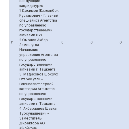
следующие
кандидатуры:
1.Досимов Жавлонбек
Рустамович - Главный
специалист Агентства
по управлению
государственными
активами РУз
2.Омонов Акбар
11
0
0
0
Замон угли -
Начальник
управления Агентства
по управлению
государственными
активами г. Ташкента
3. Мадихонов Шохрух
Отабек угли –
Специалист первой
категории Агентства
по управлению
государственными
активами г. Ташкента
4. Акбаралиев Шавкат
Турсуналиевич -
Заместитель
Директора АО
«Фойкон»