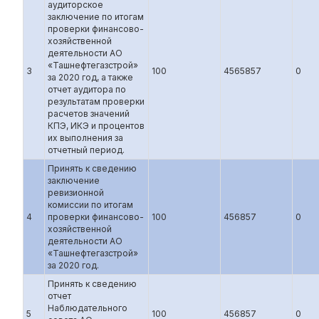
аудиторское
заключение по итогам
проверки финансово-
хозяйственной
деятельности АО
«Ташнефтегазстрой»
3
100
4565857
0
за 2020 год, а также
отчет аудитора по
результатам проверки
расчетов значений
КПЭ, ИКЭ и процентов
их выполнения за
отчетный период.
Принять к сведению
заключение
ревизионной
комиссии по итогам
4
проверки финансово-
100
456857
0
хозяйственной
деятельности АО
«Ташнефтегазстрой»
за 2020 год.
Принять к сведению
отчет
Наблюдательного
5
100
456857
0