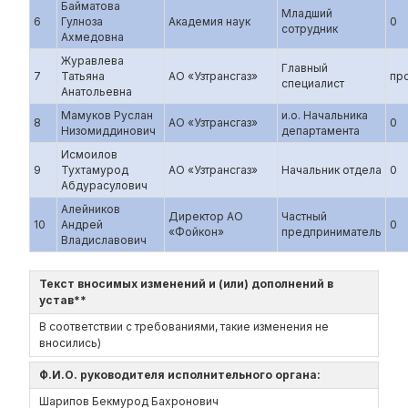
Байматова
Младший
6
Гулноза
Академия наук
0
сотрудник
Ахмедовна
Журавлева
Главный
7
Татьяна
АО «Узтрансгаз»
пр
специалист
Анатольевна
Мамуков Руслан
и.о. Начальника
8
АО «Узтрансгаз»
0
Низомиддинович
департамента
Исмоилов
9
Тухтамурод
АО «Узтрансгаз»
Начальник отдела
0
Абдурасулович
Алейников
Директор АО
Частный
10
Андрей
0
«Фойкон»
предприниматель
Владиславович
Текст вносимых изменений и (или) дополнений в
устав**
В соответствии с требованиями, такие изменения не
вносились)
Ф.И.О. руководителя исполнительного органа:
Шарипов Бекмурод Бахронович