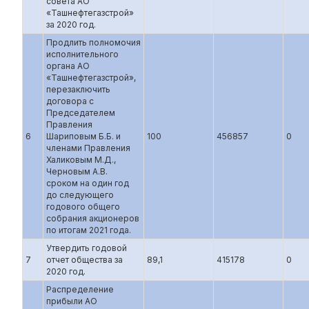
совета АО
«Ташнефтегазстрой»
за 2020 год.
Продлить полномочия
исполнительного
органа АО
«Ташнефтегазстрой»,
перезаключить
договора с
Председателем
Правления
6
Шариповым Б.Б. и
100
456857
0
членами Правления
Халиковым М.Д.,
Черновым А.В.
сроком на один год
до следующего
годового общего
собрания акционеров
по итогам 2021 года.
Утвердить годовой
7
отчет общества за
89,1
415178
0
2020 год.
Распределение
прибыли АО