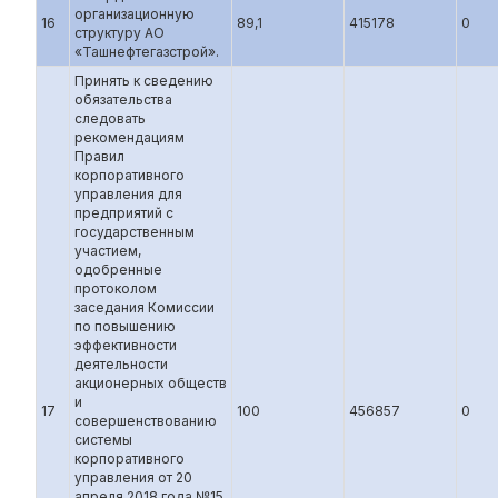
организационную
16
89,1
415178
0
структуру АО
«Ташнефтегазстрой».
Принять к сведению
обязательства
следовать
рекомендациям
Правил
корпоративного
управления для
предприятий с
государственным
участием,
одобренные
протоколом
заседания Комиссии
по повышению
эффективности
деятельности
акционерных обществ
и
17
100
456857
0
совершенствованию
системы
корпоративного
управления от 20
апреля 2018 года №15,