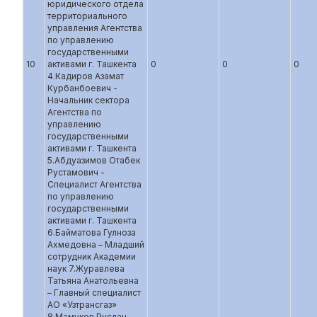
юридического отдела
территориального
управления Агентства
по управлению
государственными
10
активами г. Ташкента
0
0
0
4.Кадиров Азамат
Курбанбоевич -
Начальник сектора
Агентства по
управлению
государственными
активами г. Ташкента
5.Абдуазимов Отабек
Рустамович -
Специалист Агентства
по управлению
государственными
активами г. Ташкента
6.Байматова Гулноза
Ахмедовна – Младший
сотрудник Академии
наук 7.Журавлева
Татьяна Анатольевна
– Главный специалист
АО «Узтрансгаз»
8.Мамуков Руслан