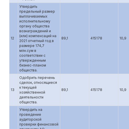
Утвердить
предельный размер
выплачиваемых
исполнительному
органу общества
вознаграждений и
(или) компенсаций на
12
89,1
415178
10,9
2021 отчетный год в
размере 174,7
млн.сум в
соответствии с
утвержденным
бизнес-планом
общества.
Одобрить перечень
сделок, относящиеся
к текущей
13
89,1
415178
10,9
хозяйственной
деятельности
общества.
Утвердить на
проведение
аудиторской
проверки финансовой