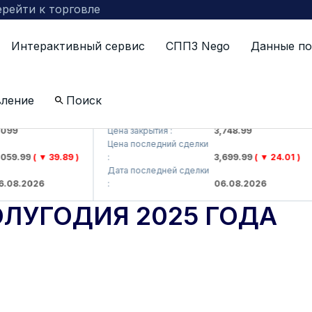
рейти к торговле
Интерактивный сервис
СППЗ Nego
Данные по
вление
Поиск
 AJ)
UZMKP (<O'zmetkombinat> AJ)
99
Цена закрытия :
3,748.99
Цена последний сделки
59.99
( ▼ 39.89 )
:
3,699.99
( ▼ 24.01 )
Дата последней сделки
08.2026
:
06.08.2026
ОЛУГОДИЯ 2025 ГОДА