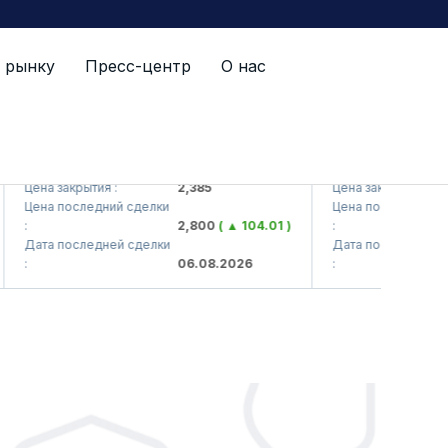
 рынку
Пресс-центр
О нас
KVTS (<Kvarts> AJ)
QZSM (<Qizilqums
Цена закрытия :
2,385
Цена закрытия :
Цена последний сделки
Цена последний сдел
:
2,800
( ▲ 104.01 )
:
Дата последней сделки
Дата последней сдел
:
06.08.2026
: