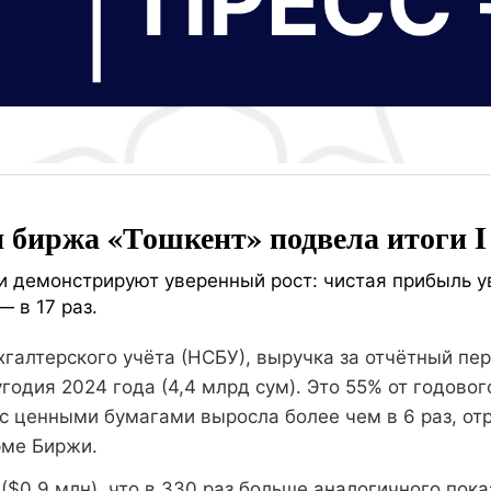
 биржа «Тошкент» подвела итоги I 
 демонстрируют уверенный рост: чистая прибыль ув
 в 17 раз.
алтерского учёта (НСБУ), выручка за отчётный пери
годия 2024 года (4,4 млрд сум). Это 55% от годовог
 с ценными бумагами выросла более чем в 6 раз, от
рме Биржи.
($0,9 млн), что в 330 раз больше аналогичного пока