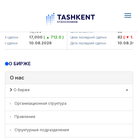
Togg
navig
<Olmaliq KMK> AJ)
KFSK (<Kafolat sug'urta kompa
16,100
82
ия :
Цена закрытия :
17,000
( ▲ 712.0 )
82
( ▼ 1.91 
ний сделки :
Цена последний сделки :
10.08.2026
10.08.202
ней сделки :
Дата последней сделки :
О БИРЖЕ
О нас
О бирже
Организационная структура
Правление
Структурные подразделения