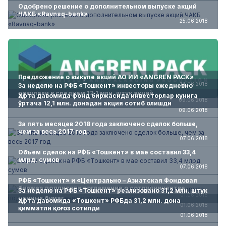
Одобрено решение о дополнительном выпуске акций
ЧАКБ «Ravnaq-bank»
25.06.2018
Предложение о выкупе акций АО ИИ «ANGREN PACK»
14.06.2018
За неделю на РФБ «Тошкент» инвесторы ежедневно
покупали в среднем 12,1 млн. штук акций
Ҳафта давомида фонд биржасида инвесторлар кунига
09.06.2018
ўртача 12,1 млн. донадан акция сотиб олишди
09.06.2018
За пять месяцев 2018 года заключено сделок больше,
чем за весь 2017 год
07.06.2018
Объем сделок на РФБ «Тошкент» в мае составил 33,4
млрд. сумов
07.06.2018
РФБ «Тошкент» и «Центрально – Азиатcкая Фондовая
биржа» подписали соглашение о сотрудничестве
За неделю на РФБ «Тошкент» реализовано 31,2 млн. штук
01.06.2018
ценных бумаг
Ҳафта давомида «Тошкент» РФБда 31,2 млн. дона
01.06.2018
қимматли қоғоз сотилди
01.06.2018