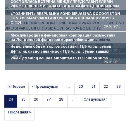
СОСТОЯЛАСЬ ВСТРЕЧА МЕЖДУ ПРЕДСТАВИТЕЛЯМИ
РФБ “ТОШКЕНТ” И КАЗАХСТАНСКОЙ ФОНДОВОЙ БИРЖИ
29.05.2018
«TOSHKENT» RESPUBLIKA FOND BIRJASI VA QOZOG'ISTON
FOND BIRJASI VAKILLARI O'RTASIDA UCHRASHUV BO'LIB
O'TDI
29.05.2018
Международная финансовая корпорация разместила
на Лондонской фондовой бирже облигации,
номинированные в узбекских сумах
Недельный объем торгов составил 11,9 млрд. сумов
28.05.2018
26.05.2018
Ҳафталик савдо айланмаси 11,9 млрд. сўмни ташкил
қилди
Weekly trading volume amounted to 11.9 billion sums
26.05.2018
26.05.2018
« Первая
‹ Предыдущая
…
20
21
22
23
24
25
26
27
28
…
Следующая ›
Последняя »