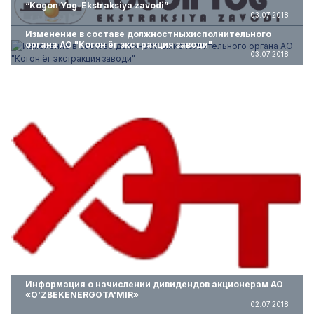
“Kogon Yog-Ekstraksiya zavodi”
03.07.2018
Изменение в составе должностныхисполнительного
органа АО "Когон ёг экстракция заводи"
03.07.2018
Информация о начислении дивидендов акционерам АО
«O'ZBEKENERGOTA'MIR»
02.07.2018