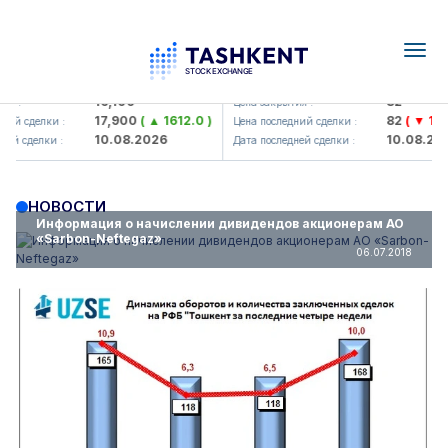
Togg
navig
Olmaliq KMK> AJ)
KFSK (<Kafolat sug'urta kompan
16,100
82
 :
Цена закрытия :
17,900
( ▲ 1612.0 )
82
( ▼ 1.91 )
й сделки :
Цена последний сделки :
10.08.2026
10.08.2026
й сделки :
Дата последней сделки :
НОВОСТИ
Информация о начислении дивидендов акционерам АО
«Sarbon-Neftegaz»
06.07.2018