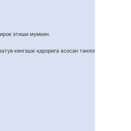
ирок этиши мумкин.
атув кенгаши қарорига асосан танлов (тендер)