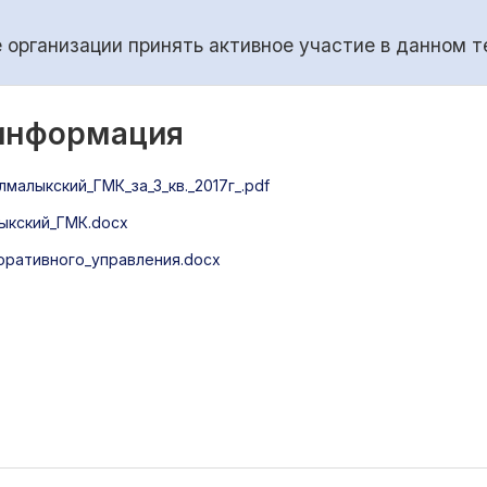
организации принять активное участие в данном т
 информация
алыкский_ГМК_за_3_кв._2017г_.pdf
кский_ГМК.docx
ративного_управления.docx