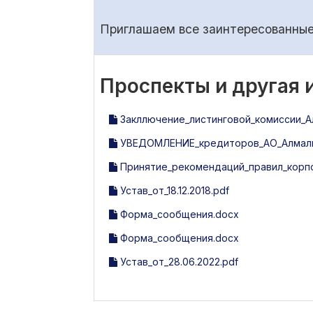
Приглашаем все заинтересованные 
Проспекты и другая
Закллючение_листинговой_комиссии_Алм
УВЕДОМЛЕНИЕ_кредиторов_АО_Алмалы
Принятие_рекомендаций_правил_корпо
Устав_от_18.12.2018.pdf
Форма_сообщения.docx
Форма_сообщения.docx
Устав_от_28.06.2022.pdf