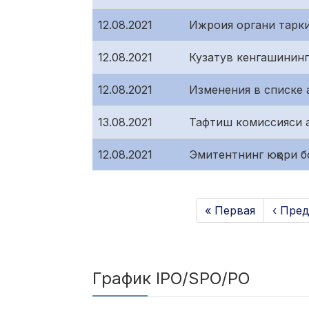
12.08.2021
Ижроия органи тарк
12.08.2021
Кузатув кенгашининг
12.08.2021
Изменения в списке
13.08.2021
Тафтиш комиссияси 
12.08.2021
Эмитентнинг юқори бо
« Первая
‹ Пре
График IPO/SPO/PO