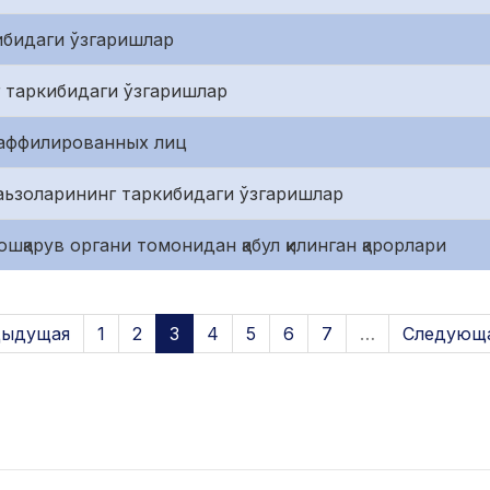
ибидаги ўзгаришлар
 таркибидаги ўзгаришлар
 аффилированных лиц
аьзоларининг таркибидаги ўзгаришлар
шқарув органи томонидан қабул қилинган қарорлари
дыдущая
1
2
3
4
5
6
7
…
Следующа