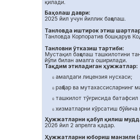
қилади.
Баҳолаш даври:
2025 йил учун йиллик баҳолаш.
Танловда иштирок этиш шартлар
Танловда Корпоратив бошқарув Ко
Танловни ўтказиш тартиби:
Мустақил баҳолаш ташкилотини та
йўли билан амалга оширилади.
Тақдим этиладиган ҳужжатлар:
амалдаги лицензия нусхаси;
ü
раҳбар ва мутахассисларнинг 
ü
ташкилот тўғрисида батафсил
ü
хизматларни кўрсатиш бўйича 
ü
Ҳужжатларни қабул қилиш мудд
2026 йил
2
апрелга қадар.
Ҳужжатларни юбориш манзили (э