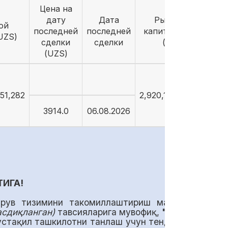
Цена на
дату
Дата
Рыночная
ой
последней
последней
капитализация
UZS)
сделки
сделки
(UZS)
(UZS)
51,282
2,920,112,372,282
3914.0
06.08.2026
ТИГА!
арув тизимини такомиллаштириш мақсадида,
асдиқланган)
тавсияларига мувофиқ,
"Олмалиқ
устақил ташкилотни танлаш учун тендер эълон