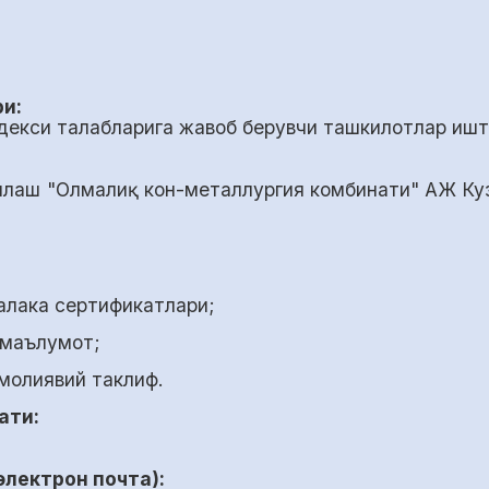
и:
декси талабларига жавоб берувчи ташкилотлар ишт
нлаш "Олмалиқ кон-металлургия комбинати" АЖ Куз
малака сертификатлари;
 маълумот;
молиявий таклиф.
ати:
лектрон почта):