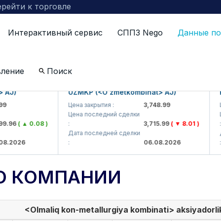
рейти к торговле
Интерактивный сервис
СППЗ Nego
Данные по
вление
Поиск
)
UZMKP (<O'zmetkombinat> AJ)
KVTS
Цена закрытия :
3,748.99
Цена 
Цена последний сделки
Цена 
6
( ▲ 0.08 )
:
3,715.99
( ▼ 8.01 )
:
Дата последней сделки
Дата 
026
:
06.08.2026
:
О КОМПАНИИ
<Olmaliq kon-metallurgiya kombinati> aksiyadorlik