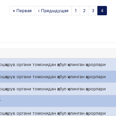
« Первая
‹ Предыдущая
1
2
3
4
шқарув органи томонидан қабул қилинган қарорлари
шқарув органи томонидан қабул қилинган қарорлари
шқарув органи томонидан қабул қилинган қарорлари
г
шқарув органи томонидан қабул қилинган қарорлари