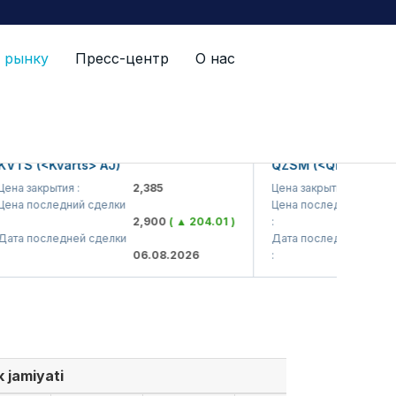
 рынку
Пресс-центр
О нас
 (<Kvarts> AJ)
QZSM (<Qizilqumsement
закрытия :
2,385
Цена закрытия :
1,
последний сделки
Цена последний сделки
2,900
( ▲ 204.01 )
:
1,
последней сделки
Дата последней сделки
06.08.2026
:
06
 jamiyati