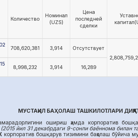
Цена
Номинал
Уставн
Количество
последней
(UZS)
капитал(
сделки
02
708,620,381
3,914
Отсутствует
2,808,759,2
15
8,998,232
3,914
16,289
МУСТАҚИЛ БАҲОЛАШ ТАШКИЛОТЛАРИ ДИҚҚА
амарадорлигини ошириш ҳамда корпоратив бошқ
г
(2015 йил 31 декабрдаги 9-сонли баённома билан т
Ж
корпоратив бошқарув тизимини баҳолаш бўйича м