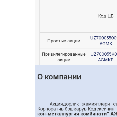
Код ЦБ
UZ70005500
Простые акции
AGMK
Привилегированные
UZ700055K0
акции
AGMKP
О компании
Акциядорлик жамиятлари с
Корпоратив бошқарув Кодексинин
кон-металлургия комбинати" А