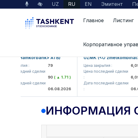
UZ
RU
EN
Эмитент
Пе
Главное
Листинг
Данные по рынку
Информация о компании
Корпоративное упра
B (<Hamkorbank> ATB)
UZMK (<O'zmetkombinat> AJ
 закрытия :
79
Цена закрытия :
6,099
 последний сделки
Цена последний сделки
90
( ▲ 1.71 )
:
6,099.9
 последней сделки
Дата последней сделки
06.08.2026
:
06.08.2
ИНФОРМАЦИЯ 