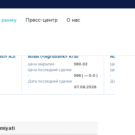
 рынку
Пресс-центр
О нас
 AJ)
AGBA (<Agrobank> ATB)
AGBAP (<Agrob
Цена закрытия :
590.02
Цена закрытия :
Цена последний сделки
Цена последний 
:
596
( — 0.0 )
:
Дата последней сделки
Дата последней 
:
07.08.2026
:
miyati