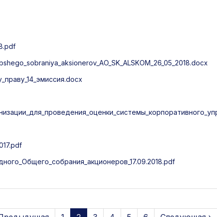
8.pdf
bshego_sobraniya_aksionerov_AO_SK_ALSKOM_26_05_2018.docx
праву_14_эмиссия.docx
низации_для_проведения_оценки_системы_корпоративного_упр
17.pdf
ого_Общего_собрания_акционеров_17.09.2018.pdf