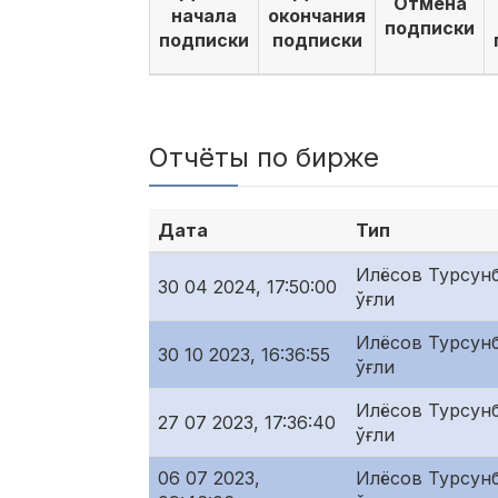
Отмена
начала
окончания
подписки
подписки
подписки
Отчёты по бирже
Дата
Тип
Илёсов Турсунб
30 04 2024, 17:50:00
ўғли
Илёсов Турсунб
30 10 2023, 16:36:55
ўғли
Илёсов Турсунб
27 07 2023, 17:36:40
ўғли
06 07 2023,
Илёсов Турсунб