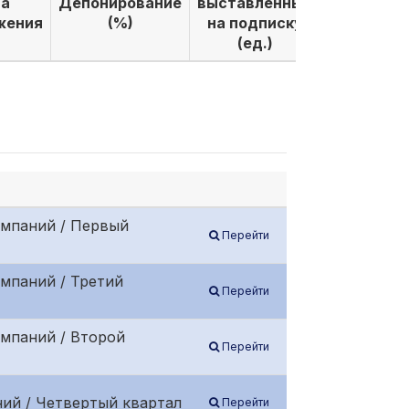
а
Депонирование
выставленных
выкуплен
жения
(%)
на подписку
по подпи
(ед.)
(ед.)
омпаний / Первый
Перейти
мпаний / Третий
Перейти
омпаний / Второй
Перейти
ий / Четвертый квартал
Перейти