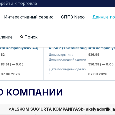
рейти к торговле
Интерактивный сервис
СППЗ Nego
Данные по
вление
Поиск
 kompaniyasi> AJ)
KFSKP (<Kafolat sug'urta kompaniyasi>
Цена закрытия :
936.99
Цена последний сделки
91
( — 0.0 )
:
956.98
( — 0.0 )
Дата последней сделки
08.2026
:
07.08.2026
О КОМПАНИИ
<ALSKOM SUG'URTA KOMPANIYASI> aksiyadorlik ja