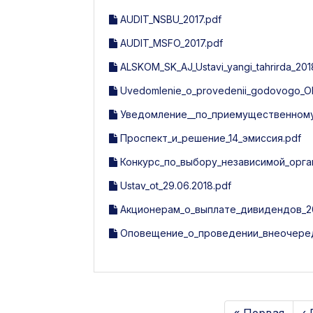
AUDIT_NSBU_2017.pdf
AUDIT_MSFO_2017.pdf
ALSKOM_SK_AJ_Ustavi_yangi_tahrirda_201
Uvedomlenie_o_provedenii_godovogo_O
Уведомление__по_приемущественному_
Проспект_и_решение_14_эмиссия.pdf
Конкурс_по_выбору_независимой_орга
Ustav_ot_29.06.2018.pdf
Акционерам_о_выплате_дивидендов_20
Оповещение_о_проведении_внеочередн