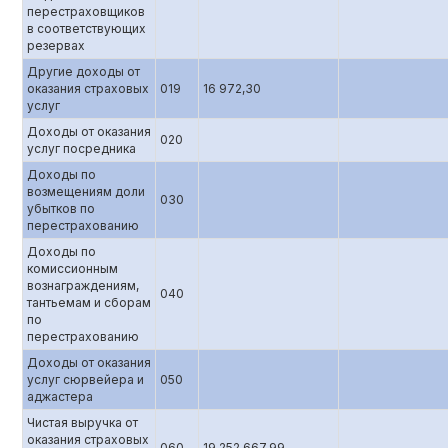
перестраховщиков
в соответствующих
резервах
Другие доходы от
оказания страховых
019
16 972,30
услуг
Доходы от оказания
020
услуг посредника
Доходы по
возмещениям доли
030
убытков по
перестрахованию
Доходы по
комиссионным
вознаграждениям,
040
тантьемам и сборам
по
перестрахованию
Доходы от оказания
услуг сюрвейера и
050
аджастера
Чистая выручка от
оказания страховых
060
19 252 667,99