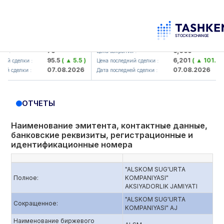
orbank> ATB)
UZMK (<O'zmetkombinat> AJ)
79
6,099
Цена закрытия :
95.5
( ▲ 5.5 )
6,201
( ▲ 101.04 )
елки :
Цена последний сделки :
07.08.2026
07.08.2026
елки :
Дата последней сделки :
ОТЧЕТЫ
Наименование эмитента, контактные данные,
банковские реквизиты, регистрационные и
идентификационные номера
"ALSKOM SUG'URTA
Полное:
KOMPANIYASI"
AKSIYADORLIK JAMIYATI
"ALSKOM SUG'URTA
Сокращенное:
KOMPANIYASI" AJ
Наименование биржевого