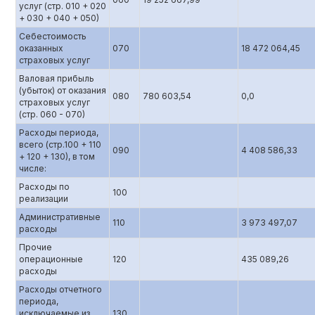
услуг (стр. 010 + 020
+ 030 + 040 + 050)
Себестоимость
оказанных
070
18 472 064,45
страховых услуг
Валовая прибыль
(убыток) от оказания
080
780 603,54
0,0
страховых услуг
(стр. 060 - 070)
Расходы периода,
всего (стр.100 + 110
090
4 408 586,33
+ 120 + 130), в том
числе:
Расходы по
100
реализации
Административные
110
3 973 497,07
расходы
Прочие
операционные
120
435 089,26
расходы
Расходы отчетного
периода,
исключаемые из
130