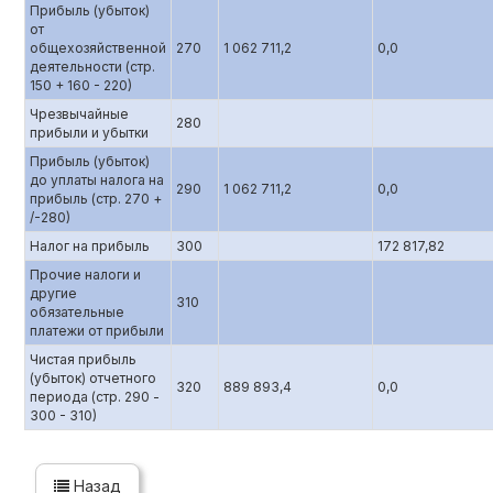
Прибыль (убыток)
от
общехозяйственной
270
1 062 711,2
0,0
деятельности (стр.
150 + 160 - 220)
Чрезвычайные
280
прибыли и убытки
Прибыль (убыток)
до уплаты налога на
290
1 062 711,2
0,0
прибыль (стр. 270 +
/-280)
Налог на прибыль
300
172 817,82
Прочие налоги и
другие
310
обязательные
платежи от прибыли
Чистая прибыль
(убыток) отчетного
320
889 893,4
0,0
периода (стр. 290 -
300 - 310)
Назад