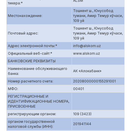
ALSM
тикера:*
Тошкент ш., Юнусобод
Местонахождение:
тумани, Амир Темур кўчаси,
109 уй
Тошкент ш., Юнусобод
Почтовый адрес:
тумани, Амир Темур кўчаси,
109 уй
Адрес электронной почты:*
info@alskom.uz
Официальный веб-сайт:*
www.alskom.uz
БАНКОВСКИЕ РЕКВИЗИТЫ
Наименование обслуживающего
АК «Алокабанк»
банка:
Номер расчетного счета:
20208000000155291001
МФО:
00401
РЕГИСТРАЦИОННЫЕ И
ИДЕНТИФИКАЦИОННЫЕ НОМЕРА,
ПРИСВОЕННЫЕ
регистрирующим органом:
109 (3423)
органом государственной
201941144
налоговой службы (ИНН):