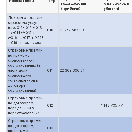
показателей
стр
года доходы
года расходы
(прибыль)
(убытки)
Доходы от оказания
страховых услуг
(стр. 011 - 012 + 013
010
19 252 667,99
+ /-014+/-015 +
/-016 + /-017 + /-018
+ 019), в том числе:
Страховые премии
по прямому
страхованию и
сострахованию (в
части доли
011
22 302 366,61
страховщика,
установленной в
договоре
сострахования)
Страховые премии
по договорам,
012
1 148 705,77
переданным в
перестрахование
Страховые премии
по договорам,
013
принятым в