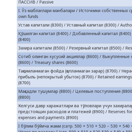
ПАССИВ / Passive
I. Ўз маблағлари манбалари / Источники собственных ср
own funds
Устав капитали (8300) / Уставный капитал (8300) / Author
Қўшилган капитал (8400) / Добавленный капитал (8400) /
(8400)
Захира капитали (8500) / Резервный капитал (8500) / Rese
Сотиб олинган хусусий акциялар (8600) / Выкупленные
(8600) / Treasury shares (8600)
Тақсимланмаган фойда (қопланмаган зарар) (8700) / Не
прибыль (непокрытый убыток) (8700) / Retained earnings 
(8700)
Мақсадли тушумлар (8800) / Целевые поступления (8800) 
(8800)
Келгуси давр харажатлари ва тўловлари учун захиралар
предстоящих расходов и платежей (8900) / Reserves fo
expenses and payments (8900)
I бўлим бўйича жами (сатр. 500 + 510 + 520 – 530 + 540 +
Итого по разделу I (стр. 500 + 510 + 520-530 + 540 + 550 