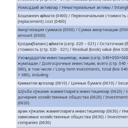
Номоддий активлар / Нематериальные активы / Intangib
Бошланғич қиймати (0400) / Первоначальная стоимость (04
(replacement) cost (0400)
Амортизация суммаси (0500) / Сумма амортизации (0500)
amount (0500)
Қолдиқ (баланс) қиймати (сатр. 020 – 021) / Остаточная 
стоимость (стр. 020 - 021) / Residual (book) value (line 020
Узоқ муддатли инвестициялар, жами (сатр. 040+050+06
жумладан / Долгосрочные инвестиции, всего (стр. 040 +
080), в том числе / Long-term investments, total (line 04
+ 080), including:
Қимматли қоғозлар (0610) / Ценные бумаги (0610) / Securi
Шўъба хўжалик жамиятларига инвестициялар (0620) / 
дочерние хозяйственные общества (0620) / Investments i
(0620)
арам хўжалик жамиятларига инвестициялар (0630) / Ин
зависимые хозяйственные общества (0630) / Investment
companies (0630)