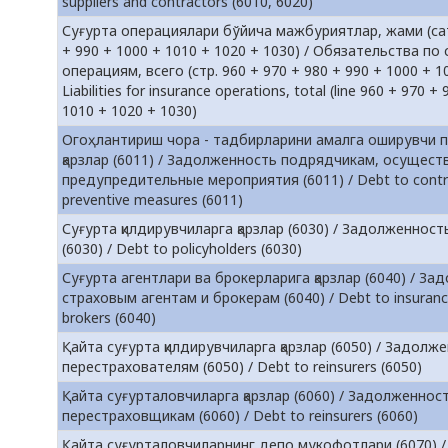
suppliers and contractors (6010, 6020)
Суғурта операциялари бўйича мажбуриятлар, жами (сат
+ 990 + 1000 + 1010 + 1020 + 1030) / Обязательства по
операциям, всего (стр. 960 + 970 + 980 + 990 + 1000 + 1
Liabilities for insurance operations, total (line 960 + 970 
1010 + 1020 + 1030)
Огоҳлантириш чора - тадбирларини амалга оширувчи 
қарзлар (6011) / Задолженность подрядчикам, осущес
предупредительные мероприятия (6011) / Debt to contra
preventive measures (6011)
Суғурта қилдирувчиларга қарзлар (6030) / Задолженнос
(6030) / Debt to policyholders (6030)
Суғурта агентлари ва брокерларига қарзлар (6040) / З
страховым агентам и брокерам (6040) / Debt to insuranc
brokers (6040)
Қайта суғурта қилдирувчиларга қарзлар (6050) / Задолж
перестрахователям (6050) / Debt to reinsurers (6050)
Қайта суғурталовчиларга қарзлар (6060) / Задолженнос
перестраховщикам (6060) / Debt to reinsurers (6060)
Қайта суғурталовчиларнинг депо мукофотлари (6070) 