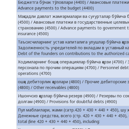
Бюджетга бўнак тўловлари (4400) / Авансовые платежи
Advance payments to the budget (4400)
Мақсадли давлат жамғармалари ва суғурталар бўйича 
(4500) / Авансовые платежи в государственные целевы
страхованию (4500) / Advance payments to government t
insurance (4500)
Таъсисчиларнинг устав капиталига улушлар бўйича қарзи
Задолженность учредителей по вкладам в уставный кап
Debt of the founders on contributions to the authorized ca
Ходимларнинг бошқа операциялар бўйича қарзи (4700) 
персонала по прочим операциям (4700) / Personnel debt 
operations (4700)
ошқа дебиторлик қарзлари (4800) / Прочие дебиторски
(4800) / Other receivables (4800)
Ишончсиз қарзлар бўйича резерв (4900) / Резервы по с
долгам (4900) / Provisions for doubtful debts (4900)
Пул маблағлари, жами (сатр.420 + 430 + 440 + 450), шу 
Денежные средства, всего (стр. 420 + 430 + 440 + 450), 
total (line 420 + 430 + 440 + 450), including: