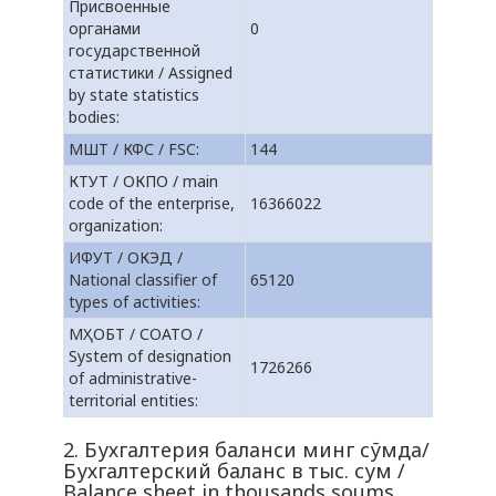
Присвоенные
органами
0
государственной
статистики / Assigned
by state statistics
bodies:
МШТ / КФС / FSC:
144
КТУТ / ОКПО / main
code of the enterprise,
16366022
organization:
ИФУТ / ОКЭД /
National classifier of
65120
types of activities:
МҲОБТ / СОАТО /
System of designation
1726266
of administrative-
territorial entities:
2. Бухгалтерия баланси минг сўмда/
Бухгалтерский баланс в тыс. сум /
Balance sheet in thousands soums