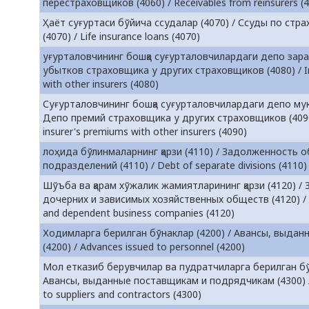
перестраховщиков (4060) / Receivables from reinsurers (
Ҳаёт суғуртаси бўйича ссудалар (4070) / Ссуды по стр
(4070) / Life insurance loans (4070)
уғурталовчининг бошқа суғурталовчилардаги депо зарар
убытков страховщика у других страховщиков (4080) / In
with other insurers (4080)
Суғурталовчининг бошқа суғурталовчилардаги депо мук
Депо премий страховщика у других страховщиков (4090
insurer's premiums with other insurers (4090)
лоҳида бўлинмаларнинг қарзи (4110) / Задолженность 
подразделений (4110) / Debt of separate divisions (4110)
Шўъба ва қарам хўжалик жамиятларининг қарзи (4120) 
дочерних и зависимых хозяйственных обществ (4120) / D
and dependent business companies (4120)
Ходимларга берилган бўнаклар (4200) / Авансы, выдан
(4200) / Advances issued to personnel (4200)
Мол етказиб берувчилар ва пудратчиларга берилган бў
Авансы, выданные поставщикам и подрядчикам (4300) /
to suppliers and contractors (4300)