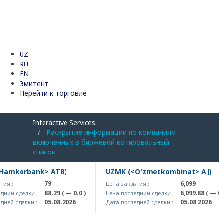
UZ
RU
EN
Эмитент
Перейти к торговле
Interactive Services
Раскрытие информации по компаниям
включенных в биржевой котировальный
список
orbank> ATB)
UZMK (<O'zmetkombinat> AJ)
79
6,099
Цена закрытия :
88.29
( — 0.0 )
6,099.88
( — 0.0 )
делки :
Цена последний сделки :
05.08.2026
05.08.2026
елки :
Дата последней сделки :