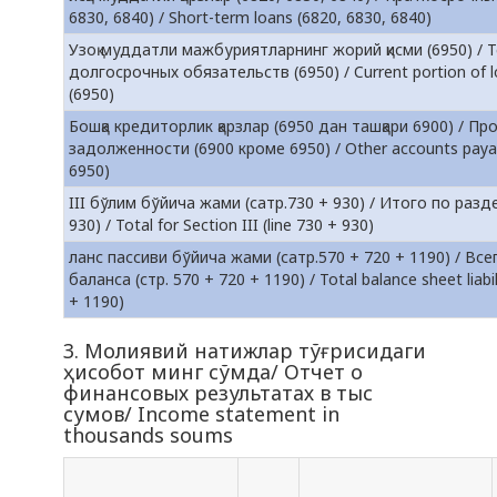
6830, 6840) / Short-term loans (6820, 6830, 6840)
Узоқ муддатли мажбуриятларнинг жорий қисми (6950) / 
долгосрочных обязательств (6950) / Current portion of lon
(6950)
Бошқа кредиторлик қарзлар (6950 дан ташқари 6900) / П
задолженности (6900 кроме 6950) / Other accounts payab
6950)
III бўлим бўйича жами (сатр.730 + 930) / Итого по раздел
930) / Total for Section III (line 730 + 930)
ланс пассиви бўйича жами (сатр.570 + 720 + 1190) / Все
баланса (стр. 570 + 720 + 1190) / Total balance sheet liabil
+ 1190)
3. Молиявий натижлар тўғрисидаги
ҳисобот минг сўмда/ Отчет о
финансовых результатах в тыс
сумов/ Income statement in
thousands soums