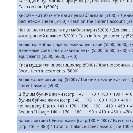
Кассадаги пул маблағлари (5000) / Денежные средства в
Cash on hand (5000)
Ҳисоб – китоб счётидаги пул маблағлари (5100) / Ден
расчетном счете (5100) / cash on the current account (51
Чет эл валютасидаги пул маблағлари (5200) / Денежны
иностранной валюте (5200) / Cash in foreign currency (52
Бошқа пул маблағлари ва эквивалентлари (5500, 5600, 5
денежные средства и эквиваленты (5500, 5600, 5700) / 
equivalents (5500, 5600, 5700)
Қисқа муддатли инвестициялар (5800) / Краткосрочные и
Short-term investments (5800)
Бошқа жорий активлар (5900) / Прочие текущие активы (
current assets (5900)
II бўлим бўйича жами (сатр. 140 + 170 + 180 + 190 + 410 
бўлим бўйича жами (сатр. 140 + 170 + 180 + 190 + 410 +
по разделу II (стр. 140 + 170 + 180 + 190 + 410 + 460 + 47
Section II (page 140 + 170 + 180 + 190 + 410 + 460 + 470)
Баланс активи бўйича жами (сатр.130 + 480) / Всего по
(стр. 130 + 480) / Total for balance sheet assets (line 130 