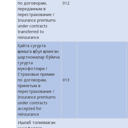
по договорам,
012
переданным в
перестрахование /
Insurance premiums
under contracts
transferred to
reinsurance
Қайта суғурта
қилишга қабул қилинган
шартномалар бўйича
суғурта
мукофотлари /
Страховые премии
по договорам,
013
принятым в
перестрахование /
Insurance premiums
under contracts
accepted for
reinsurance
Ишлаб топилмаган