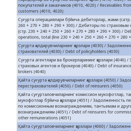
покупателей и заказчиков (4010, 4020) / Receivables fro
customers (4010, 4020)
Суғурта операциялари бўйича дебиторлар, жами (сатр. 
260 + 270 + 280 + 290 + 300) / Дебиторы по страховым
(стр. 230 + 240 + 250 + 260 + 270 + 280 + 290 + 300) / De
operations, total (line 230 + 240 + 250 + 260 + 270 + 280 
Суғурта қилдирувчиларнинг қарзлари (4030) / Задолженн
страхователей (4030) / Debt of policyholders (4030)
Суғурта агентлари ва брокерларининг қарзлари (4040) 
страховых агентов и брокеров (4040) / Debt of insuranc
brokers (4040)
Қайта суғурта қилдирувчиларнинг қарзлари (4050) / Зад
перестрахователей (4050) / Debt of reinsurers (4050)
Қайта суғурталовчиларнинг комиссион мукофотлар, та
мукофотлар бўйича қарзлари (4051) / Задолженность 
по комиссионным вознаграждениям, тантьемам и друг
вознаграждениям (4051) / Debt of reinsurers for commis
other remunerations (4051)
Қайта суғурталовчиларнинг қарзлари (4060) / Задолжен