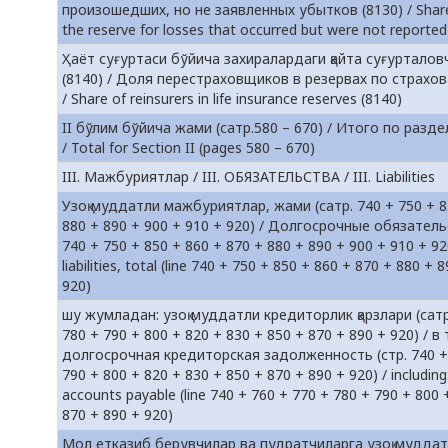
произошедших, но не заявленных убытков (8130) / Share 
the reserve for losses that occurred but were not reported
Ҳаёт суғуртаси бўйича захиралардаги қайта суғуртало
(8140) / Доля перестраховщиков в резервах по страхов
/ Share of reinsurers in life insurance reserves (8140)
II бўлим бўйича жами (сатр.580 – 670) / Итого по разделу
/ Total for Section II (pages 580 – 670)
III. Мажбуриятлар / III. ОБЯЗАТЕЛЬСТВА / III. Liabilities
Узоқ муддатли мажбуриятлар, жами (сатр. 740 + 750 + 8
880 + 890 + 900 + 910 + 920) / Долгосрочные обязательс
740 + 750 + 850 + 860 + 870 + 880 + 890 + 900 + 910 + 92
liabilities, total (line 740 + 750 + 850 + 860 + 870 + 880 +
920)
шу жумладан: узоқ муддатли кредиторлик қарзлари (сатр
780 + 790 + 800 + 820 + 830 + 850 + 870 + 890 + 920) / в
долгосрочная кредиторская задолженность (стр. 740 + 
790 + 800 + 820 + 830 + 850 + 870 + 890 + 920) / including
accounts payable (line 740 + 760 + 770 + 780 + 790 + 800 
870 + 890 + 920)
Мол етказиб берувчилар ва пудратчиларга узоқ муддатли