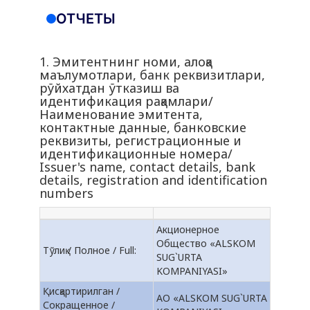
ОТЧЕТЫ
1. Эмитентнинг номи, алоқа
маълумотлари, банк реквизитлари,
рўйхатдан ўтказиш ва
идентификация рақамлари/
Наименование эмитента,
контактные данные, банковские
реквизиты, регистрационные и
идентификационные номера/
Issuer's name, contact details, bank
details, registration and identification
numbers
Акционерное
Общество «ALSKOM
Тўлиқ / Полное / Full:
SUG`URTA
KOMPANIYASI»
Қисқартирилган /
АО «ALSKOM SUG`URTA
Сокращенное /