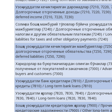
Узоқ муддатли кечиктирилган даромадлар (7210, 7220, 7
Долгосрочные отсроченные доходы (7210, 7220, 7230) 
deferred income (7210, 7220, 7230)
Солиқ ва бошқа мажбурий тўловлар бўйича узоқ муддатл
мажбуриятлар (7240) / Долгосрочные отсроченные обя
налогам и другим обязательным платежам (7240) / Long
liabilities for taxes and other obligatory payments (7240)
Бошқа узоқ муддатли кечиктирилган мажбуриятлар (7250
долгосрочные отсроченные обязательства (7250, 7290) 
deferred liabilities (7250, 7290)
Харидорлар ва буюртмачилардан олинган бўнаклар (730
полученные от покупателей и заказчиков (7300) / Advan
buyers and customers (7300)
Узоқ муддатли банк кредитлари (7810) / Долгосрочные
кредиты (7810) / Long-term bank loans (7810)
Узоқ муддатли қарзлар (7820, 7830, 7840) / Долгосрочны
7830, 7840) / Long-term loans (7820, 7830, 7840)
Бошқа узоқ муддатли кредиторлик қарзлар (7900) / Проч
кредиторские задолженности (7900) / Other long-term a