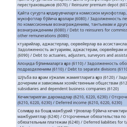
перестраховщиков (6070) / Reinsurer premium depot (60
Қайта суғурта қилдирувчиларга комиссион мукофотлар,
мукофотлар бўйича қарзлари (6080) / Задолженность п
по комиссионным вознаграждениям, тантьемам и друг
вознаграждениям (6080) / Debt to reinsurers for commis
other remunerations (6080)
ктуарийлар, аджастерлар, сюрвейерлар ва ассистансларг
Задолженность актуариям, аджастерам, сюрвейерам и
(6090) / Debt to actuaries, adjusters, surveyors and assist
Алоҳида бўлинмаларга қарз (6110) / Задолженность о
подразделениям (6110) / Debt to separate divisions (611
Шўъба ва қарам хўжалик жамиятларига қарз (6120) / За
дочерним и зависимым хозяйственным обществам (6120
subsidiaries and dependent business companies (6120)
Кечиктирилган даромадлар (6210, 6220, 6230) / Отсро
(6210, 6220, 6230) / Deferred income (6210, 6220, 6230)
Солиқлар ва бошқа мажбурий тўловлар бўйича кечиктир
мажбуриятлар (6240) / Отсроченные обязательства по
обязательным платежам (6240) / Deferred liabilities for t