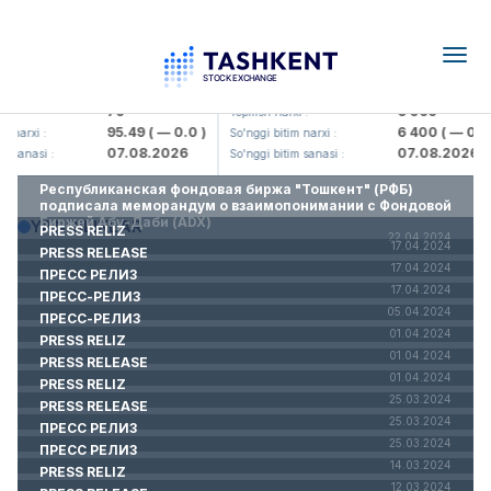
Togg
navig
Hamkorbank> ATB)
UZMK (<O'zmetkombinat> AJ)
79
6 099
i :
Yopilish narxi :
95.49
( — 0.0 )
6 400
( — 0.0 
 narxi :
So'nggi bitim narxi :
07.08.2026
07.08.2026
m sanasi :
So'nggi bitim sanasi :
Республиканская фондовая биржа "Тошкент" (РФБ)
подписала меморандум о взаимопонимании с Фондовой
Биржей Абу-Даби (ADX)
YANGILIKLAR
PRESS RELIZ
22.04.2024
17.04.2024
PRESS RELEASE
17.04.2024
ПРЕСС РЕЛИЗ
17.04.2024
ПРЕСС-РЕЛИЗ
05.04.2024
ПРЕСС-РЕЛИЗ
01.04.2024
PRESS RELIZ
01.04.2024
PRESS RELEASE
01.04.2024
PRESS RELIZ
25.03.2024
PRESS RELEASE
25.03.2024
ПРЕСС РЕЛИЗ
25.03.2024
ПРЕСС РЕЛИЗ
14.03.2024
PRESS RELIZ
12.03.2024