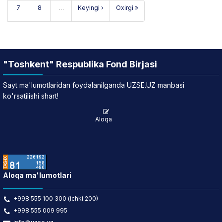
7
8
…
Keyingi ›
Oxirgi »
"Toshkent" Respublika Fond Birjasi
Sayt ma'lumotlaridan foydalanilganda UZSE.UZ manbasi
ko'rsatilishi shart!
Aloqa
Aloqa ma'lumotlari
+998 555 100 300 (ichki:200)
+998 555 009 995