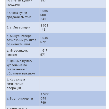
по счетам купли-
957
продажи
1 069
г. Счета купли-
508
продажи, чистые
043
2 658
5. а. Инвестиции
143
б. Минус: Резерв
1 040
возможных убытков
572
по инвестициям
в. Инвестиции,
1 617
чистые
571
6. Ценные бумаги
купленные по
соглашению c
обратным выкупом
7. Кредиты и
лизинговые
операции
2 077
а. Брутто кредиты
049
749
б. Лизинговые