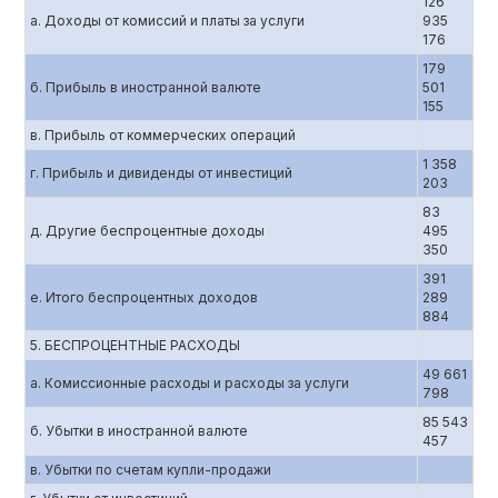
126
а. Доходы от комиссий и платы за услуги
935
176
179
б. Прибыль в иностранной валюте
501
155
в. Прибыль от коммерческих операций
1 358
г. Прибыль и дивиденды от инвестиций
203
83
д. Другие беспроцентные доходы
495
350
391
е. Итого беспроцентных доходов
289
884
5. БЕСПРОЦЕНТНЫЕ РАСХОДЫ
49 661
а. Комиссионные расходы и расходы за услуги
798
85 543
б. Убытки в иностранной валюте
457
в. Убытки по счетам купли-продажи