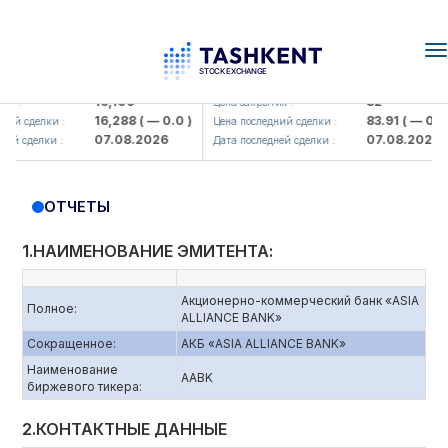
T
n
lmaliq KMK> AJ)
KFSK (<Kafolat sug'urta kompaniya
16,100
82
:
Цена закрытия :
16,288
( — 0.0 )
83.91
( — 0.0 )
 сделки :
Цена последний сделки :
07.08.2026
07.08.2026
 сделки :
Дата последней сделки :
ОТЧЕТЫ
1.НАИМЕНОВАНИЕ ЭМИТЕНТА:
Акционерно-коммерческий банк «ASIA
Полное:
ALLIANCE BANK»
Сокращенное:
АКБ «ASIA ALLIANCE BANK»
Наименование
AABK
биржевого тикера:
2.КОНТАКТНЫЕ ДАННЫЕ