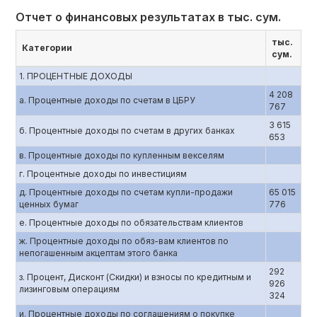
Отчет о финансовых результатах в тыс. сум.
тыс.
Категории
сум.
1. ПРОЦЕНТНЫЕ ДОХОДЫ
4 208
a. Процентные доходы по счетам в ЦБРУ
767
3 615
б. Процентные доходы по счетам в других банках
653
в. Процентные доходы по купленным векселям
г. Процентные доходы по инвестициям
д. Процентные доходы по счетам купли-продажи
65 015
ценных бумаг
776
е. Процентные доходы по обязательствам клиентов
ж. Процентные доходы по обяз-вам клиентов по
непогашенным акцептам этого банка
292
з. Процент, Дисконт (Скидки) и взносы по кредитным и
926
лизинговым операциям
324
и. Процентные доходы по соглашениям о покупке