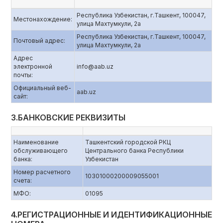
Республика Узбекистан, г.Ташкент, 100047,
Местонахождение:
улица Махтумкули, 2а
Республика Узбекистан, г.Ташкент, 100047,
Почтовый адрес:
улица Махтумкули, 2а
Адрес
электронной
info@aab.uz
почты:
Официальный веб-
aаb.uz
сайт:
3.БАНКОВСКИЕ РЕКВИЗИТЫ
Наименование
Ташкентский городской РКЦ
обслуживающего
Центрального банка Республики
банка:
Узбекистан
Номер расчетного
10301000200009055001
счета:
МФО:
01095
4.РЕГИСТРАЦИОННЫЕ И ИДЕНТИФИКАЦИОННЫЕ