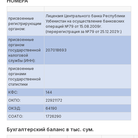
НОМЕРА
Лицензия Центрального банка Республики
присвоенные
Узбекистан на осуществление банковских
регистрирующим
операций №79 от 15.08.2009г.
органом:
(перерегистрация за №79 от 25.12.2021г.)
присвоенные
органом
государственной
207018693
налоговой
службы (ИНН):
присвоенные
органами
государственной
статистики
КФС:
144
ОКПО:
22921172
ОКЭД:
64190
СОАТО:
1726290
Бухгалтерский баланс в тыс. сум.