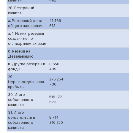
капитал
492
28. Резервный
капитал.
а. Резервный фонд
41 469
общего назначения
613
а. 1. Из них, резервы
созданные по
стандартным активам
б. Резерв на
Девальвацию
в. Другие резервы и
8 658
фонды
409
29.
275 254
Нераспределенная
736
прибыль
30. Итого
516 173
собственного
673
капитала
31. Итого
обязательств и
5 714
собственного
316 250
капитала