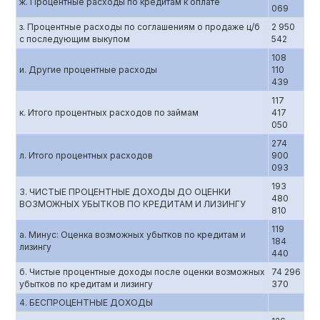
ж. Процентные расходы по кредитам к оплате
069
з. Процентные расходы по соглашениям о продаже ц/б
2 950
с последующим выкупом
542
108
и. Другие процентные расходы
110
439
117
к. Итого процентных расходов по займам
417
050
274
л. Итого процентных расходов
900
093
193
3. ЧИСТЫЕ ПРОЦЕНТНЫЕ ДОХОДЫ ДО ОЦЕНКИ
480
ВОЗМОЖНЫХ УБЫТКОВ ПО КРЕДИТАМ И ЛИЗИНГУ
810
119
а. Минус: Оценка возможных убытков по кредитам и
184
лизингу
440
б. Чистые процентные доходы после оценки возможных
74 296
убытков по кредитам и лизингу
370
4. БЕСПРОЦЕНТНЫЕ ДОХОДЫ