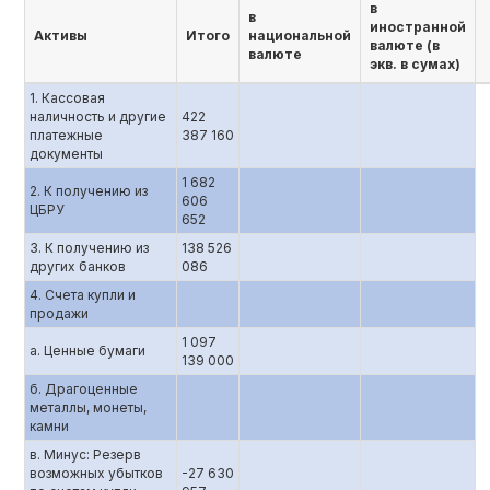
в
в
иностранной
Активы
Итого
национальной
валюте (в
валюте
экв. в сумах)
1. Кассовая
наличность и другие
422
платежные
387 160
документы
1 682
2. К получению из
606
ЦБРУ
652
3. К получению из
138 526
других банков
086
4. Счета купли и
продажи
1 097
а. Ценные бумаги
139 000
б. Драгоценные
металлы, монеты,
камни
в. Минус: Резерв
возможных убытков
-27 630