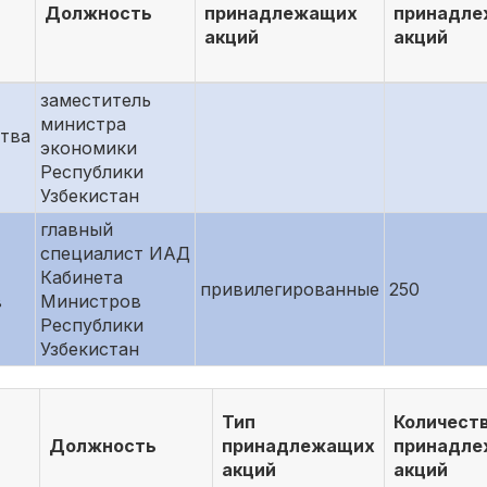
Должность
принадлежащих
принадл
акций
акций
заместитель
министра
тва
экономики
Республики
Узбекистан
главный
специалист ИАД
Кабинета
привилегированные
250
в
Министров
Республики
Узбекистан
Тип
Количест
Должность
принадлежащих
принадл
акций
акций