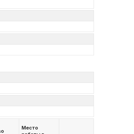
Место
во