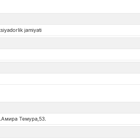
iyadorlik jamiyati
*
.Амира Темура,53.