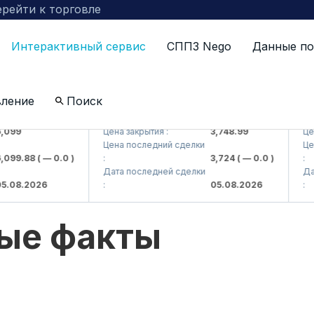
рейти к торговле
Интерактивный сервис
СППЗ Nego
Данные по
вление
Поиск
AJ)
UZMKP (<O'zmetkombinat> AJ)
KVTS (
Цена закрытия :
3,748.99
Цена за
Цена последний сделки
Цена п
.88
( — 0.0 )
:
3,724
( — 0.0 )
:
Дата последней сделки
Дата п
.2026
:
05.08.2026
:
ые факты