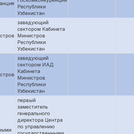
Госкомконкуренции
анция
Республики
Узбекистан
заведующий
сектором Кабинета
стров
Министров
Республики
Узбекистан
заведующий
сектором ИАД
Кабинета
стров
Министров
Республики
Узбекистан
первый
заместитель
генерального
директора Центра
по управлению
ными
государственными