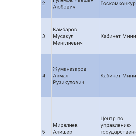
Гулямов Равшан
2
Госкомконкур
Аюбович
Камбаров
3
Мусакул
Кабинет Мини
Менглиевич
Жуманазаров
4
Акмал
Кабинет Мини
Рузикулович
Центр по
Миралиев
управлению
5
Алишер
государствен