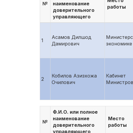
Место
№
наименование
работы
доверительного
управляющего
Асамов Дилшод
Министерс
1
Дамирович
экономике
Кобилов Азизхожа
Кабинет
2
Очилович
Министро
Ф.И.О. или полное
наименование
Место
№
доверительного
работы
управляющего