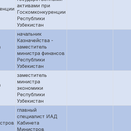
активами при
ренции
Госкомконкуренции
Республики
Узбекистан
начальник
Казначейства -
а
заместитель
министра финансов
Республики
Узбекистан
заместитель
министра
а
экономики
Республики
Узбекистан
главный
специалист ИАД
стров
Кабинета
Министров