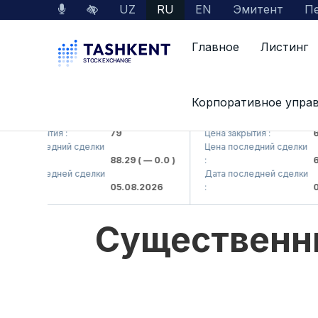
UZ
RU
EN
Эмитент
Пе
Главное
Листинг
Корпоративное упра
B (<Hamkorbank> ATB)
UZMK (<O'zmetkombinat> 
 закрытия :
79
Цена закрытия :
6,099
 последний сделки
Цена последний сделки
88.29
( — 0.0 )
:
6,099
 последней сделки
Дата последней сделки
05.08.2026
:
05.08
Существенн