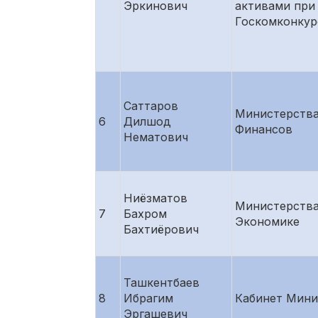
Эркинович
активами при
Госкомконку
Саттаров
Министерств
6
Дилшод
Финансов
Нематович
Ниёзматов
Министерств
7
Бахром
Экономике
Бахтиёрович
Ташкентбаев
8
Ибрагим
Кабинет Мини
Эргашевич