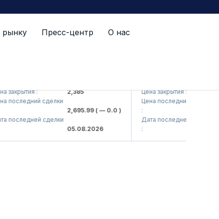
 рынку
Пресс-центр
О нас
<Kvarts> AJ)
QZSM (<Qizilqumsement> 
крытия :
2,385
Цена закрытия :
1,208
оследний сделки
Цена последний сделки
2,695.99
( — 0.0 )
:
1,218
оследней сделки
Дата последней сделки
05.08.2026
:
05.08