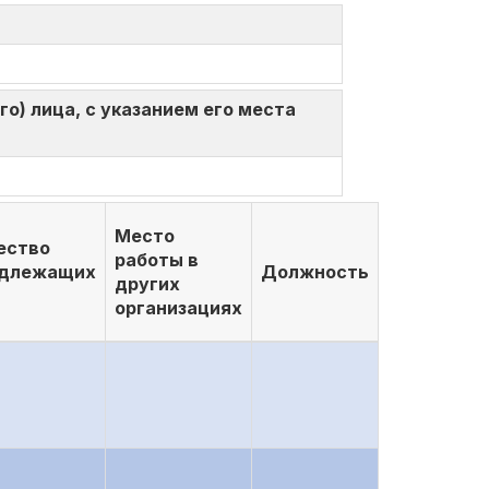
о) лица, с указанием его места
Место
ество
работы в
адлежащих
Должность
других
организациях