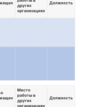
работы в
ежащих
Должность
других
организациях
Место
во
работы в
ежащих
Должность
других
организациях