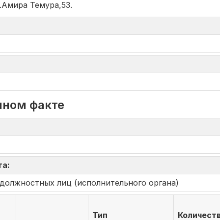
.Амира Темура,53.
нном факте
та:
должностных лиц (исполнительного органа)
Тип
Количест