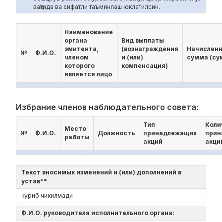
вақтида ва сифатли таъминлаш юклатилсин.
Наименование
органа
Вид выплаты
эмитента,
(вознаграждения
Начислен
№
Ф.И.О.
членом
и (или)
сумма (су
которого
компенсация)
является лицо
Избрание членов наблюдательного совета:
Тип
Коли
Место
№
Ф.И.О.
Должность
принадлежащих
прин
работы
акций
акци
Текст вносимых изменений и (или) дополнений в
устав**
куриб чикилмади
Ф.И.О. руководителя исполнительного органа: