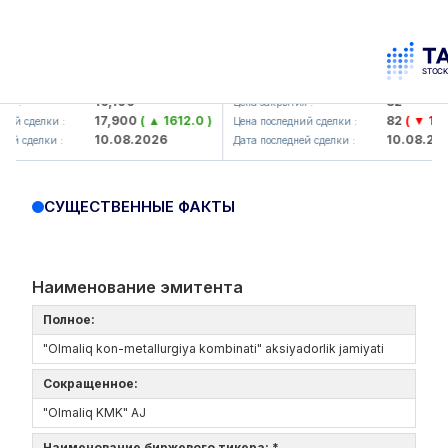
lmaliq KMK> AJ)
KFSK (<Kafolat sug'urta kompan
16,100
82
:
Цена закрытия :
17,900
( ▲ 1612.0 )
82
( ▼ 1.91 )
 сделки :
Цена последний сделки :
10.08.2026
10.08.2026
 сделки :
Дата последней сделки :
СУЩЕСТВЕННЫЕ ФАКТЫ
Наименование эмитента
Полное:
"Olmaliq kon-metallurgiya kombinati" aksiyadorlik jamiyati
Сокращенное:
"Olmaliq KMK" AJ
Наименование биржевого тикера: *