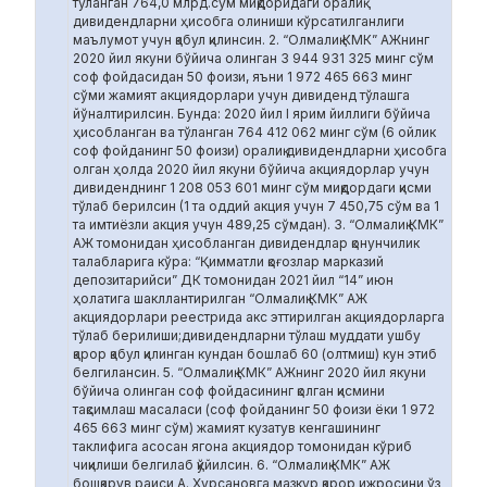
тўланган 764,0 млрд.сўм миқдоридаги оралиқ
дивидендларни ҳисобга олиниши кўрсатилганлиги
маълумот учун қабул қилинсин. 2. “Олмалиқ КМК” АЖнинг
2020 йил якуни бўйича олинган 3 944 931 325 минг сўм
соф фойдасидан 50 фоизи, яъни 1 972 465 663 минг
сўми жамият акциядорлари учун дивиденд тўлашга
йўналтирилсин. Бунда: 2020 йил I ярим йиллиги бўйича
ҳисобланган ва тўланган 764 412 062 минг сўм (6 ойлик
соф фойданинг 50 фоизи) оралиқ дивидендларни ҳисобга
олган ҳолда 2020 йил якуни бўйича акциядорлар учун
дивиденднинг 1 208 053 601 минг сўм миқдордаги қисми
тўлаб берилсин (1 та оддий акция учун 7 450,75 сўм ва 1
та имтиёзли акция учун 489,25 сўмдан). 3. “Олмалиқ КМК”
АЖ томонидан ҳисобланган дивидендлар қонунчилик
талабларига кўра: “Қимматли қоғозлар марказий
депозитарийси” ДК томонидан 2021 йил “14” июн
ҳолатига шакллантирилган “Олмалиқ КМК” АЖ
акциядорлари реестрида акс эттирилган акциядорларга
тўлаб берилиши;дивидендларни тўлаш муддати ушбу
қарор қабул қилинган кундан бошлаб 60 (олтмиш) кун этиб
белгилансин. 5. “Олмалиқ КМК” АЖнинг 2020 йил якуни
бўйича олинган соф фойдасининг қолган қисмини
тақсимлаш масаласи (соф фойданинг 50 фоизи ёки 1 972
465 663 минг сўм) жамият кузатув кенгашининг
таклифига асосан ягона акциядор томонидан кўриб
чиқилиши белгилаб қўйилсин. 6. “Олмалиқ КМК” АЖ
бошқарув раиси А. Хурсановга мазкур қарор ижросини ўз