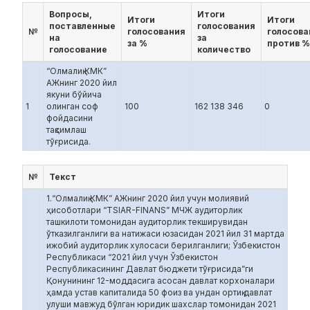
Вопросы,
Итоги
Итоги
Итоги
поставленные
голосования
№
голосования
голосова
на
за
за %
против %
голосование
количество
“Олмалиқ КМК”
АЖнинг 2020 йил
якуни бўйича
1
олинган соф
100
162 138 346
0
фойдасини
тақсимлаш
тўғрисида.
№
Текст
1.“Олмалиқ КМК” АЖнинг 2020 йил учун молиявий
ҳисоботлари “TSIAR-FINANS” МЧЖ аудиторлик
ташкилоти томонидан аудиторлик текширувидан
ўтказилганлиги ва натижаси юзасидан 2021 йил 31 мартда
ижобий аудиторлик хулосаси берилганлиги; Ўзбекистон
Республикаси “2021 йил учун Ўзбекистон
Республикасининг Давлат бюджети тўғрисида”ги
Қонунининг 12-моддасига асосан давлат корхоналари
ҳамда устав капиталида 50 фоиз ва ундан ортиқ давлат
улуши мавжуд бўлган юридик шахслар томонидан 2021