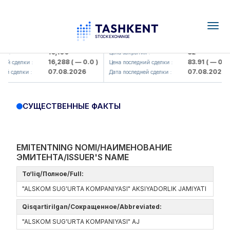
Togg
navig
Olmaliq KMK> AJ)
KFSK (<Kafolat sug'urta kompaniy
16,100
82
я :
Цена закрытия :
16,288
( — 0.0 )
83.91
( — 0.0 )
ий сделки :
Цена последний сделки :
07.08.2026
07.08.2026
ей сделки :
Дата последней сделки :
СУЩЕСТВЕННЫЕ ФАКТЫ
EMITENTNING NOMI/НАИМЕНОВАНИЕ
ЭМИТЕНТА/ISSUER'S NAME
To‘liq/Полное/Full:
"ALSKOM SUG'URTA KOMPANIYASI" AKSIYADORLIK JAMIYATI
Qisqartirilgan/Сокращенное/Abbreviated:
"ALSKOM SUG'URTA KOMPANIYASI" AJ