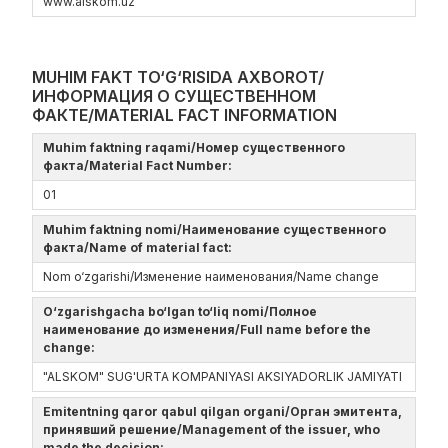
www.alskom.uz
MUHIM FAKT TO‘G‘RISIDA AXBOROT/
ИНФОРМАЦИЯ О СУЩЕСТВЕННОМ
ФАКТЕ/MATERIAL FACT INFORMATION
Muhim faktning raqami/Номер существенного
факта/Material Fact Number:
01
Muhim faktning nomi/Наименование существенного
факта/Name of material fact:
Nom o‘zgarishi/Изменение наименования/Name change
O‘zgarishgacha bo‘lgan to‘liq nomi/Полное
наименование до изменения/Full name before the
change:
"ALSKOM" SUG'URTA KOMPANIYASI AKSIYADORLIK JAMIYATI
Emitentning qaror qabul qilgan organi/Орган эмитента,
принявший решение/Management of the issuer, who
made the decision: