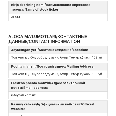
Birja tikerining nomi/Наименование биржевого
тикера/Name of stock ticker:
ALSM
ALOQA MA’LUMOTLARI/КОНТАКТНЫЕ
ДАННЫЕ/CONTACT INFORMATION
Joylashgan yeri/Местонахождение/Location:
Тошкент ш., Юнусобод тумани, Амир Темур кўчаси, 109 уй
Pochta manzili/Почтовый адрес/Mailing Address:
Тошкент ш., Юнусобод тумани, Амир Темур кўчаси, 109 уй
Elektron pochta manzili/Адрес электронной
почты/Email address:
info@alskom.uz
Rasmiy veb-sayti/Официальный веб-сайт/Official
website: