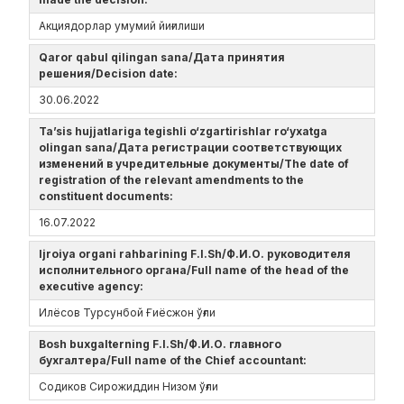
Акциядорлар умумий йиғилиши
Qaror qabul qilingan sana/Дата принятия
решения/Decision date:
30.06.2022
Ta’sis hujjatlariga tegishli o‘zgartirishlar ro‘yxatga
olingan sana/Дата регистрации соответствующих
изменений в учредительные документы/The date of
registration of the relevant amendments to the
constituent documents:
16.07.2022
Ijroiya organi rahbarining F.I.Sh/Ф.И.О. руководителя
исполнительного органа/Full name of the head of the
executive agency:
Илёсов Турсунбой Ғиёсжон ўғли
Bosh buxgalterning F.I.Sh/Ф.И.О. главного
бухгалтера/Full name of the Chief accountant:
Содиков Сирожиддин Низом ўғли