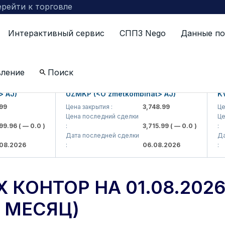
рейти к торговле
Интерактивный сервис
СППЗ Nego
Данные по
керских контор на 01.08.2026 (следующее обновление
вление
Поиск
AJ)
UZMKP (<O'zmetkombinat> AJ)
KVTS
Цена закрытия :
3,748.99
Цена 
Цена последний сделки
Цена
.96
( — 0.0 )
:
3,715.99
( — 0.0 )
:
Дата последней сделки
Дата
.2026
:
06.08.2026
:
 КОНТОР НА 01.08.20
 МЕСЯЦ)