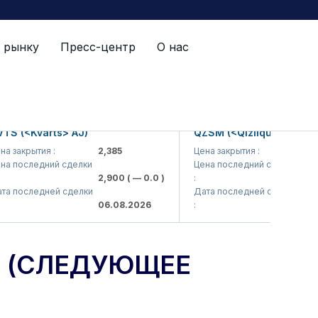
 рынку
Пресс-центр
О нас
 через месяц)
 (<Kvarts> AJ)
QZSM (<Qizilqumsement> 
закрытия :
2,385
Цена закрытия :
1,208
 последний сделки
Цена последний сделки
2,900
( — 0.0 )
:
1,20
 последней сделки
Дата последней сделки
06.08.2026
:
06.08
26 (СЛЕДУЮЩЕЕ