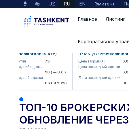
UZ
RU
EN
Эмитент
Пе
Главное
Листинг
Главная
Пресс-центр
Draft
Топ-10 бро
Корпоративное упра
MKB (<Hamkorbank> ATB)
UZMK (<O'zmetkombinat> 
на закрытия :
79
Цена закрытия :
6,099
ена последний сделки
Цена последний сделки
90
( — 0.0 )
:
6,099
ата последней сделки
Дата последней сделки
06.08.2026
:
06.08
ТОП-10 БРОКЕРСКИХ
ОБНОВЛЕНИЕ ЧЕРЕЗ