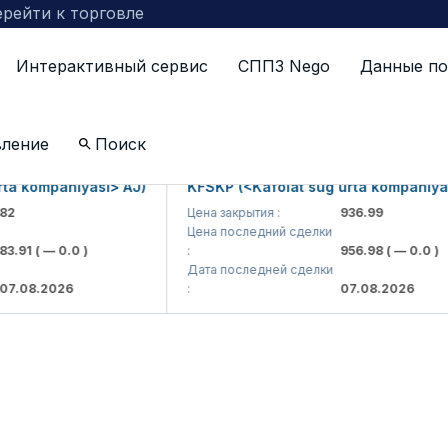
рейти к торговле
Интерактивный сервис
СППЗ Nego
Данные по
ЪЯВЛЕНИЕ
вление
Поиск
a kompaniyasi> AJ)
KFSKP (<Kafolat sug'urta kompaniyasi
Цена закрытия :
936.99
Цена последний сделки
.91
( — 0.0 )
:
956.98
( — 0.0 )
Дата последней сделки
.08.2026
:
07.08.2026