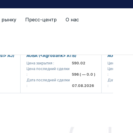
 рынку
Пресс-центр
О нас
> AJ)
AGBA (<Agrobank> ATB)
AGBAP (<Agro
Цена закрытия :
590.02
Цена закрытия :
Цена последний сделки
Цена последний
:
596
( — 0.0 )
:
Дата последней сделки
Дата последней
:
07.08.2026
: