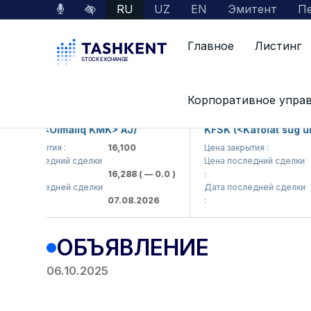
RU
UZ
EN
Эмитент
Пе
Главное
Листинг
Главная
Пресс-центр
Объявления
ОБ
Корпоративное упра
GMKP (<Olmaliq KMK> AJ)
KFSK (<Kafolat sug'urt
на закрытия :
16,100
Цена закрытия :
82
ена последний сделки
Цена последний сделки
16,288
( — 0.0 )
:
83
ата последней сделки
Дата последней сделки
07.08.2026
:
07
ОБЪЯВЛЕНИЕ
06.10.2025