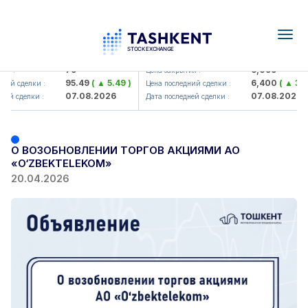
Togg
navig
Hamkorbank> ATB)
UZMK (<O'zmetkombinat> AJ)
79
6,099
я :
Цена закрытия :
95.49
( ▲ 5.49 )
6,400
( ▲ 300
ий сделки :
Цена последний сделки :
07.08.2026
07.08.2026
ей сделки :
Дата последней сделки :
О ВОЗОБНОВЛЕНИИ ТОРГОВ АКЦИЯМИ АО
«O‘ZBEKTELEKOM»
20.04.2026