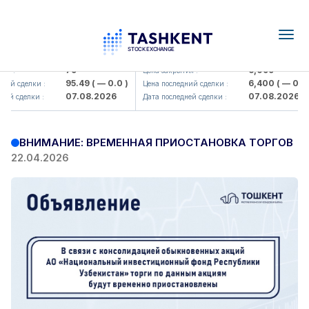
Togg
navig
Hamkorbank> ATB)
UZMK (<O'zmetkombinat> AJ)
79
6,099
я :
Цена закрытия :
95.49
( — 0.0 )
6,400
( — 0.0 )
ий сделки :
Цена последний сделки :
07.08.2026
07.08.2026
ей сделки :
Дата последней сделки :
ВНИМАНИЕ: ВРЕМЕННАЯ ПРИОСТАНОВКА ТОРГОВ
22.04.2026