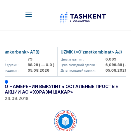
Toggle
navigation
Hamkorbank> ATB)
UZMK (<O'zmetkombinat> AJ)
79
6,099
я :
Цена закрытия :
88.29
( — 0.0 )
6,099.88
( — 0
ний сделки :
Цена последний сделки :
05.08.2026
05.08.2026
ей сделки :
Дата последней сделки :
О НАМЕРЕНИИ ВЫКУПИТЬ ОСТАЛЬНЫЕ ПРОСТЫЕ
АКЦИИ АО «ХОРАЗМ ШАКАР»
24.09.2018