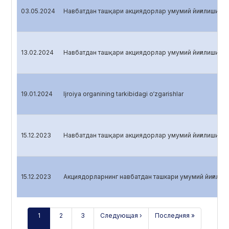
03.05.2024
Навбатдан ташқари акциядорлар умумий йиғилиши
13.02.2024
Навбатдан ташқари акциядорлар умумий йиғилиши
19.01.2024
Ijroiya organining tarkibidagi o‘zgarishlar
15.12.2023
Навбатдан ташқари акциядорлар умумий йиғилиши
15.12.2023
Акциядорларнинг навбатдан ташкари умумий йиғилиш
1
2
3
Следующая ›
Последняя »