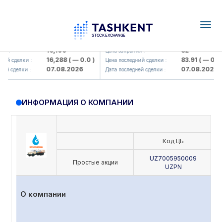
Togg
navig
Olmaliq KMK> AJ)
KFSK (<Kafolat sug'urta kompaniy
16,100
82
 :
Цена закрытия :
16,288
( — 0.0 )
83.91
( — 0.0 )
й сделки :
Цена последний сделки :
07.08.2026
07.08.2026
й сделки :
Дата последней сделки :
ИНФОРМАЦИЯ О КОМПАНИИ
Код ЦБ
UZ7005950009
Простые акции
UZPN
О компании