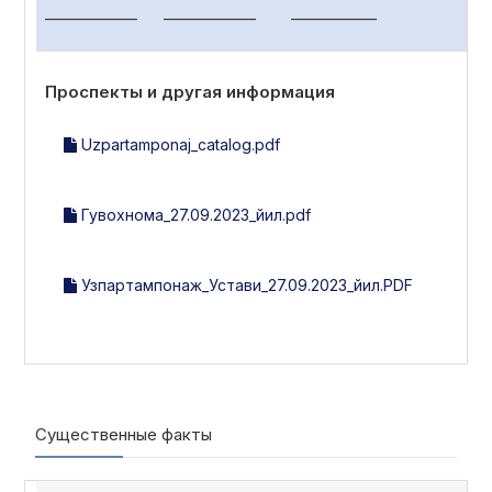
______________ ______________
Проспекты и другая информация
Uzpartamponaj_catalog.pdf
Гувохнома_27.09.2023_йил.pdf
Узпартампонаж_Устави_27.09.2023_йил.PDF
Существенные факты