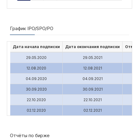
График IPO/SPO/PO
Дата начала подписки
Дата окончания подписки
Отмен
29.05.2020
29.05.2021
12.08.2020
12.08.2021
04.09.2020
04.09.2021
30.09.2020
30.09.2021
22.10.2020
22.10.2021
02.12.2020
02.12.2021
Отчёты по бирже