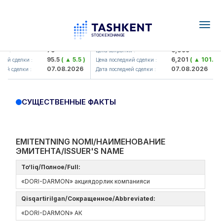
Togg
navig
Hamkorbank> ATB)
UZMK (<O'zmetkombinat> AJ)
79
6,099
я :
Цена закрытия :
95.5
( ▲ 5.5 )
6,201
( ▲ 101.04 
ий сделки :
Цена последний сделки :
07.08.2026
07.08.2026
ей сделки :
Дата последней сделки :
СУЩЕСТВЕННЫЕ ФАКТЫ
EMITENTNING NOMI/НАИМЕНОВАНИЕ
ЭМИТЕНТА/ISSUER'S NAME
To‘liq/Полное/Full:
«DORI-DARMON» акциядорлик компанияси
Qisqartirilgan/Сокращенное/Abbreviated:
«DORI-DARMON» АК