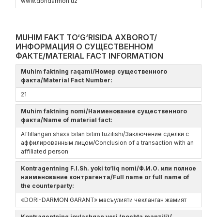
www.doridarmon.uz
MUHIM FAKT TO‘G‘RISIDA AXBOROT/
ИНФОРМАЦИЯ О СУЩЕСТВЕННОМ
ФАКТЕ/MATERIAL FACT INFORMATION
Muhim faktning raqami/Номер существенного
факта/Material Fact Number:
21
Muhim faktning nomi/Наименование существенного
факта/Name of material fact:
Affillangan shaxs bilan bitim tuzilishi/Заключение сделки с
аффилированным лицом/Conclusion of a transaction with an
affiliated person
Kontragentning F.I.Sh. yoki to‘liq nomi/Ф.И.О. или полное
наименование контрагента/Full name or full name of
the counterparty:
«DORI-DARMON GARANT» масъулияти чекланган жамият
Kontragentning joylashgan yeri (pochta manzili)/