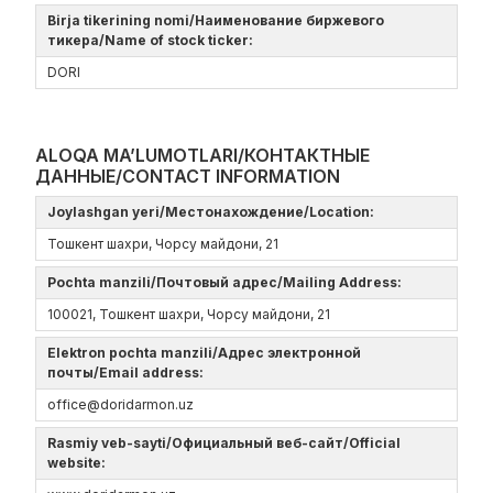
Birja tikerining nomi/Наименование биржевого
тикера/Name of stock ticker:
DORI
ALOQA MA’LUMOTLARI/КОНТАКТНЫЕ
ДАННЫЕ/CONTACT INFORMATION
Joylashgan yeri/Местонахождение/Location:
Тошкент шахри, Чорсу майдони, 21
Pochta manzili/Почтовый адрес/Mailing Address:
100021, Тошкент шахри, Чорсу майдони, 21
Elektron pochta manzili/Адрес электронной
почты/Email address:
office@doridarmon.uz
Rasmiy veb-sayti/Официальный веб-сайт/Official
website: