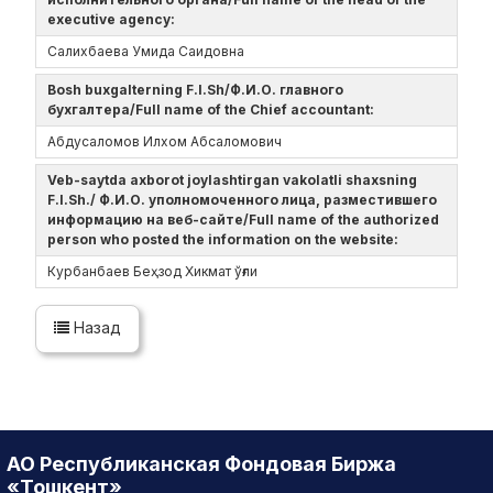
executive agency:
Салихбаева Умида Саидовна
Bosh buxgalterning F.I.Sh/Ф.И.О. главного
бухгалтера/Full name of the Chief accountant:
Абдусаломов Илхом Абсаломович
Veb-saytda axborot joylashtirgan vakolatli shaxsning
F.I.Sh./ Ф.И.О. уполномоченного лица, разместившего
информацию на веб-сайте/Full name of the authorized
person who posted the information on the website:
Курбанбаев Беҳзод Хикмат ўғли
Назад
АО Республиканская Фондовая Биржа
«Тошкент»