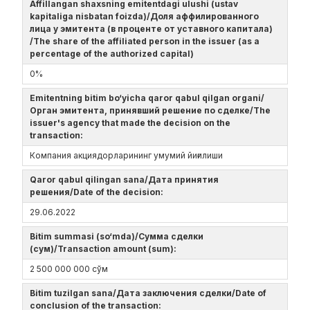
Affillangan shaxsning emitentdagi ulushi (ustav
kapitaliga nisbatan foizda)/Доля аффилированного
лица у эмитента (в проценте от уставного капитала)
/The share of the affiliated person in the issuer (as a
percentage of the authorized capital)
0%
Emitentning bitim bo‘yicha qaror qabul qilgan organi/
Орган эмитента, принявший решение по сделке/The
issuer's agency that made the decision on the
transaction:
Компания акциядорларининг умумий йиғилиши
Qaror qabul qilingan sana/Дата принятия
решения/Date of the decision:
29.06.2022
Bitim summasi (so‘mda)/Сумма сделки
(сум)/Transaction amount (sum):
2 500 000 000 сўм
Bitim tuzilgan sana/Дата заключения сделки/Date of
conclusion of the transaction: