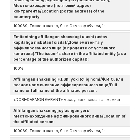
Местонахождение (почтовый адрес)
контрагента/Location (postal address) of the
counterparty:
100069, Тошкент шахар, Янги Олмазор кўчаси, 1а
Emitentning affillangan shaxsdagi ulushi (ustav
kapitaliga nisbatan foizda)/Доля эмитента у
аффилированного лица (в проценте от уставного
капитала)/The issuer's share in the affiliated entity (as a
percentage of the authorized capital):
100%
Affillangan shaxsning F.I.Sh. yoki to‘liq nomi/Ф.И.О. или
полное наименование аффилированного лица/Full
name or full name of the affiliated person:
«DORI-DARMON GARANT» масъулияти чекланган жамият
Affillangan shaxsning joylashgan yeri/
Местонахождение аффилированного лица/Location of
the affiliated person:
100069, Тошкент шахар, Янги Олмазор кўчаси, 1а