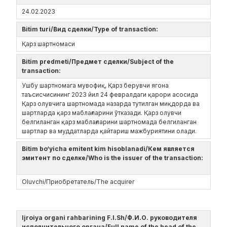
24.02.2023
Bitim turi/Вид сделки/Type of transaction:
Қарз шартномаси
Bitim predmeti/Предмет сделки/Subject of the
transaction:
Ушбу шартномага мувофиқ, Қарз берувчи ягона
таъсисчисининг 2023 йил 24 февралдаги қарори асосида
Қарз олувчига шартномада назарда тутилган миқдорда ва
шартларда қарз маблағларини ўтказади. Қарз олувчи
белгиланган қарз маблағларини шартномада белгиланган
шартлар ва муддатларда қайтариш мажбуриятини олади.
Bitim bo‘yicha emitent kim hisoblanadi/Кем является
эмитент по сделке/Who is the issuer of the transaction:
Oluvchi/Приобретатель/The acquirer
Ijroiya organi rahbarining F.I.Sh/Ф.И.О. руководителя
исполнительного органа/Full name of the head of the