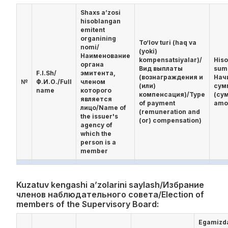
Shaxs a’zosi
hisoblangan
emitent
organining
To‘lov turi (haq va
nomi/
(yoki)
Наименование
kompensatsiyalar)/
His
органа
Вид выплаты
sum
F.I.Sh/
эмитента,
(вознаграждения и
Нач
№
Ф.И.О./Full
членом
(или)
сум
name
которого
компенсация)/Type
(су
является
of payment
amo
лицо/Name of
(remuneration and
the issuer's
(or) compensation)
agency of
which the
person is a
member
Kuzatuv kengashi a’zolarini saylash/Избрание
членов наблюдательного совета/Election of
members of the Supervisory Board:
Egamizd