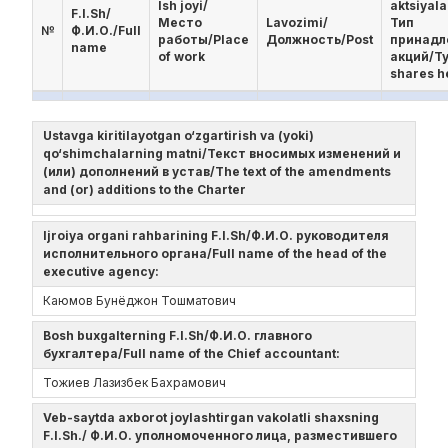
Ish joyi/
aktsiyala
F.I.Sh/
Место
Lavozimi/
Тип
№
Ф.И.О./Full
работы/Place
Должность/Post
принад
name
of work
акций/Ty
shares h
Ustavga kiritilayotgan o‘zgartirish va (yoki)
qo‘shimchalarning matni/Текст вносимых изменений и
(или) дополнений в устав/The text of the amendments
and (or) additions to the Charter
Ijroiya organi rahbarining F.I.Sh/Ф.И.О. руководителя
исполнительного органа/Full name of the head of the
executive agency:
Каюмов Бунёджон Тошматович
Bosh buxgalterning F.I.Sh/Ф.И.О. главного
бухгалтера/Full name of the Chief accountant:
Тожиев Лазизбек Бахрамович
Veb-saytda axborot joylashtirgan vakolatli shaxsning
F.I.Sh./ Ф.И.О. уполномоченного лица, разместившего