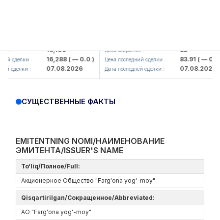
lmaliq KMK> AJ)
KFSK (<Kafolat sug'urta kompaniya
16,100
82
:
Цена закрытия :
16,288
( — 0.0 )
83.91
( — 0.0 )
 сделки :
Цена последний сделки :
07.08.2026
07.08.2026
 сделки :
Дата последней сделки :
СУЩЕСТВЕННЫЕ ФАКТЫ
EMITENTNING NOMI/НАИМЕНОВАНИЕ
ЭМИТЕНТА/ISSUER'S NAME
To‘liq/Полное/Full:
Акционерное Общество "Farg'ona yog'-moy"
Qisqartirilgan/Сокращенное/Abbreviated:
АО "Farg'ona yog'-moy"