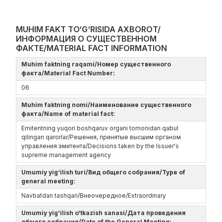
MUHIM FAKT TO‘G‘RISIDA AXBOROT/
ИНФОРМАЦИЯ О СУЩЕСТВЕННОМ
ФАКТЕ/MATERIAL FACT INFORMATION
Muhim faktning raqami/Номер существенного
факта/Material Fact Number:
06
Muhim faktning nomi/Наименование существенного
факта/Name of material fact:
Emitentning yuqori boshqaruv organi tomonidan qabul
qilingan qarorlar/Решения, принятые высшим органом
управления эмитента/Decisions taken by the Issuer's
supreme management agency
Umumiy yig‘ilish turi/Вид общего собрания/Type of
general meeting:
Navbatdan tashqari/Внеочередное/Extraordinary
Umumiy yig‘ilish o‘tkazish sanasi/Дата проведения
общего собрания/Date of the General Meeting: