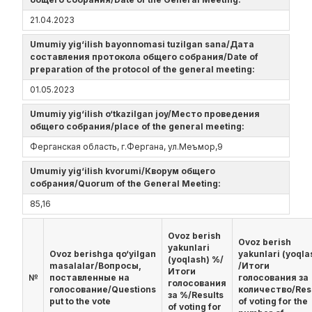
21.04.2023
Umumiy yig‘ilish bayonnomasi tuzilgan sana/Дата
составления протокола общего собрания/Date of
preparation of the protocol of the general meeting:
01.05.2023
Umumiy yig‘ilish o‘tkazilgan joy/Место проведения
общего собрания/place of the general meeting:
Ферганская область, г.Фергана, ул.Меъмор,9
Umumiy yig‘ilish kvorumi/Кворум общего
собрания/Quorum of the General Meeting:
85,16
Ovoz berish
Ovoz berish
yakunlari
Ovoz berishga qo‘yilgan
yakunlari (yoqla
(yoqlash) %/
masalalar/Вопросы,
/Итоги
Итоги
№
поставленные на
голосования за
голосования
голосование/Questions
количество/Res
за %/Results
put to the vote
of voting for the
of voting for