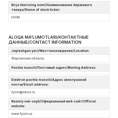
Birja tikerining nomi/Наименование биржевого
тикера/Name of stock ticker:
FAYM
ALOQA MA’LUMOTLARI/КОНТАКТНЫЕ
ДАННЫЕ/CONTACT INFORMATION
Joylashgan yeri/Местонахождение/Location:
Ферганская область
Pochta manzili/Почтовый адрес/Mailing Address:
Elektron pochta manzili/Адрес электронной
почты/Email address:
fyom@inbox.ru
Rasmiy veb-sayti/Официальный веб-сайт/Official
website:
www.fyom.uz