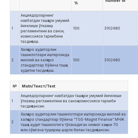
number of
%
Акциядорларнинг
навбатдан ташқари умумий
йиғилиши ўтказиш
1
100
3102480
регламентини ва саноқ
комиссияси таркибини
тасдиқлаш.
Халқаро аудиторлик
ташкилотлари иштирокида
2
миллий ва халқаро
100
3102480
стандартлар бўйича ташқи
аудитни тасдиқлаш.
№
Matn/Текст/Text
Акциядорларнинг навбатдан ташқари умумий йиғилиши
1
ўтказиш регламентини ва саноқ комиссияси таркиби
тасдиқлансин.
Халқаро аудиторлик ташкилотлари иштирокида миллий ва
халқаро стандартлар бўйича “TGS-Magnit Finanse” МЧЖ
2
ташқи аудит ташкилотига тўланадиган хизмат хаққини 70
млн.сўмгача тушириш шарти билан тасдиқлансин.