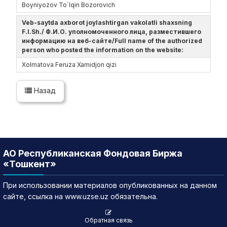
Boyniyozov To`lqin Bozorovich
Veb-saytda axborot joylashtirgan vakolatli shaxsning
F.I.Sh./ Ф.И.О. уполномоченного лица, разместившего
информацию на веб-сайте/Full name of the authorized
person who posted the information on the website:
Xolmatova Feruza Xamidjon qizi
Назад
АО Республиканская Фондовая Биржа
«Тошкент»
При использовании материалов опубликованных на данном
сайте, ссылка на www.uzse.uz обязательна.
Обратная связь