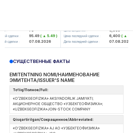
korbank> ATB)
UZMK (<O'zmetkombinat> AJ)
79
6,099
Цена закрытия :
95.49
( ▲ 5.49 )
6,400
( ▲ 300.04 
делки :
Цена последний сделки :
07.08.2026
07.08.2026
делки :
Дата последней сделки :
СУЩЕСТВЕННЫЕ ФАКТЫ
EMITENTNING NOMI/НАИМЕНОВАНИЕ
ЭМИТЕНТА/ISSUER'S NAME
To‘liq/Полное/Full:
«O’ZBEKGEOFIZIKA» AKSIYADORLIK JAMIYATI;
АКЦИОНЕРНОЕ ОБЩЕСТВО «УЗБЕКГЕОФИЗИКА»;
«UZBEKGEOFIZIKA»JOIN-STOCК COMPANY
Qisqartirilgan/Сокращенное/Abbreviated:
«O'ZBEKGEOFIZIKA» AJ АО «УЗБЕКГЕОФИЗИКА»