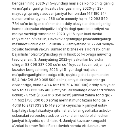
kengashining 2023-yil 5-iyundagi majlisida koʻrib chiqilganligi
va maʼqullanganligi; kuzatuv kengashining 2023-yil 23-
maydagi qaroriga asosan jamiyat tomonidan 147 180 244
dona nominal qiymati 286 soʻm umumiy hajmi 42 093 549
784 soʻm boʻlgan qoʻshimcha oddiy aksiyalar chiqarilganligi
hamda aksiyalar chiqarilivi toʻgʻrisidagi qaror Iqtisodiyot va
moliya vazirligi tomonidan 2023-yil 16-iyun kuni davlat
roʻyxatidan oʻtkazilib, Davaktiv agentligiga joylashtirilganligi
maʼlumot uchun qabul qilinsin. 2. Jamiyatning 2022-yil moliya-
xoʻjalik faoliyati yakuni, jumladan biznes-reja koʻrsatkichlari
bajarilishi holati toʻgʻrisidagi yillik hisobot 1-ilovaga muvofiq
tasdiqlansin. 3. Jamiyatning 2022-yil yakunlari boʻyicha
olingan 53 098 327 000 soʻm sof foydasi taqsimoti jamiyat
kuzatuv kengashining 2023-yil 5-iyundagi majlisida
maʼqullanganligini inobatga olib, quyidagicha taqsimlansin: -
53,4 foiz (28 360 095 500 soʻm) jamiyat aksiyadorlariga
dividendga, bunda 48,4 foiz (25 704 900 100) oddiy aksiyalar
va 5 foiz (2 655 195 400) imtiyozli aksiyalarga dividend toʻlash
uchun; - 5 foiz (2 654 916 350 soʻm) jamiyat zahira fondiga; -
1,4 foiz (750 000 000 soʻm) mehnat muhofazasi fondiga; -
40,18 foiz (21 333 315 149 soʻm) keyinchalik jamiyat ustav
kapitaliga kapitalizatsiya qilish sharti bilan geofizika asbob-
uskunalari va boshqa asbob-uskunalarni sotib olish uchun
jamiyat ixtiyorida qoldirilsin. 4. Jamiyat kuzatuv kengashi
aʼzolari Islamov Bobir Farxadovich hamda Abdushukurov