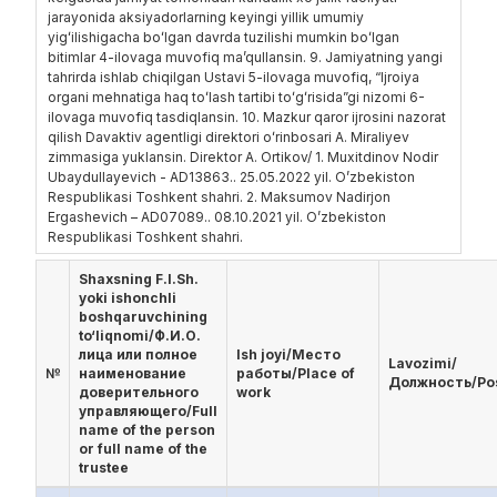
jarayonida aksiyadorlarning keyingi yillik umumiy
yigʻilishigacha boʻlgan davrda tuzilishi mumkin boʻlgan
bitimlar 4-ilovaga muvofiq maʼqullansin. 9. Jamiyatning yangi
tahrirda ishlab chiqilgan Ustavi 5-ilovaga muvofiq, “Ijroiya
organi mehnatiga haq toʻlash tartibi toʻgʻrisida”gi nizomi 6-
ilovaga muvofiq tasdiqlansin. 10. Mazkur qaror ijrosini nazorat
qilish Davaktiv agentligi direktori oʻrinbosari A. Miraliyev
zimmasiga yuklansin. Direktor A. Ortikov/ 1. Muxitdinov Nodir
Ubaydullayevich - AD13863.. 25.05.2022 yil. O’zbekiston
Respublikasi Toshkent shahri. 2. Maksumov Nadirjon
Ergashevich – AD07089.. 08.10.2021 yil. O’zbekiston
Respublikasi Toshkent shahri.
Shaxsning F.I.Sh.
yoki ishonchli
boshqaruvchining
to‘liqnomi/Ф.И.О.
лица или полное
Ish joyi/Место
Lavozimi/
№
наименование
работы/Place of
Должность/Po
доверительного
work
управляющего/Full
name of the person
or full name of the
trustee