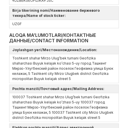
«UZBEKGEOFIZIKA» JSC
Birja tikerining nomi/Наименование биржевого
тикера/Name of stock ticker:
UZGF
ALOQA MA’LUMOTLARI/КОНТАКТНЫЕ
ДАННЫЕ/CONTACT INFORMATION
Joylashgan yeri/Местонахождение/Location:
Toshkent shahar Mirzo Ulug’bek tumani Geofizika
shaharchasi Buyuk kelajak ko’сhasi 5-uy город Ташкент
Мирзо-Улугбекский район поселок Геофизика улица Буюк
келажак, 5 Tashkent city Mirzo Ulugbek district Geofizika
micropolitan Buyuk kelajak street 5
Pochta manzili/Почтовый адрес/Mailing Address:
100037 Toshkent shahar Mirzo Ulug’bek tumani Geofizika
shaharchasi Buyuk kelajak ko’zhasi 5-uy 100037 город
Ташкент Мирзо-Улугбекский район поселок Геофизика
улица Буюк келажак, 5 100037 Tashkent city Mirzo Ulugbek
district Geofizika micropolitan Buyuk kelajak street 5
Elektron pochta manzili/Адрес электронной