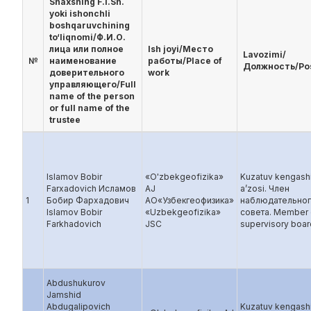
Shaxsning F.I.Sh.
yoki ishonchli
boshqaruvchining
to‘liqnomi/Ф.И.О.
лица или полное
Ish joyi/Место
Lavozimi/
№
наименование
работы/Place of
Должность/Po
доверительного
work
управляющего/Full
name of the person
or full name of the
trustee
Islamov Bobir
«O'zbekgeofizika»
Kuzatuv kengash
Farxadovich Исламов
AJ
a’zosi. Член
1
Бобир Фархадович
AO«Узбекгеофизика»
наблюдательно
Islamov Bobir
«Uzbekgeofizika»
совета. Member 
Farkhadovich
JSC
supervisory boar
Abdushukurov
Jamshid
Abdugalipovich
Kuzatuv kengash