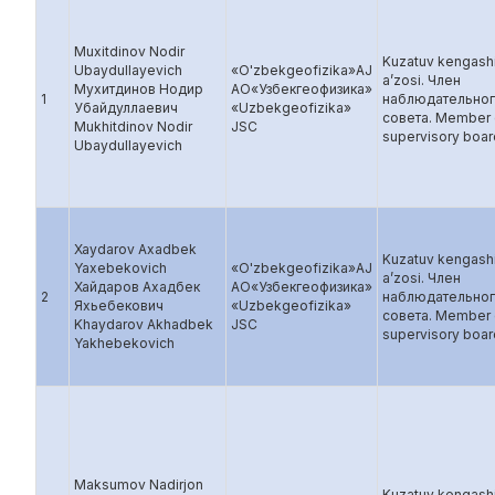
Muxitdinov Nodir
Kuzatuv kengash
Ubaydullayevich
«O'zbekgeofizika»AJ
a’zosi. Член
Мухитдинов Нодир
AO«Узбекгеофизика»
1
наблюдательно
Убайдуллаевич
«Uzbekgeofizika»
совета. Member 
Mukhitdinov Nodir
JSC
supervisory boar
Ubaydullayevich
Xaydarov Axadbek
Kuzatuv kengash
Yaxebekovich
«O'zbekgeofizika»AJ
a’zosi. Член
Хайдаров Ахадбек
AO«Узбекгеофизика»
2
наблюдательно
Яхьебекович
«Uzbekgeofizika»
совета. Member 
Khaydarov Akhadbek
JSC
supervisory boar
Yakhebekovich
Maksumov Nadirjon
Kuzatuv kengash