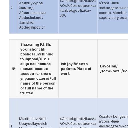
«O'zbekgeofizika»AJ
Абдушукуров
a’zosi. Член
AO«Узбекгеофизика»
2
Жамшид
наблюдательно
«Uzbekgeofizika»
Абдигалипович
совета. Member 
JSC
Abdushukurov
supervisory boar
Jamshid
Abdugalipovich
Shaxsning F.I.Sh.
yoki ishonchli
boshqaruvchining
to‘liqnomi/Ф.И.О.
лица или полное
Ish joyi/Место
Lavozimi/
№
наименование
работы/Place of
Должность/Po
доверительного
work
управляющего/Full
name of the person
or full name of the
trustee
Kuzatuv kengash
Muxitdinov Nodir
«O'zbekgeofizika»AJ
a’zosi. Член
Ubaydullayevich
AO«Узбекгеофизика»
1
наблюдательно