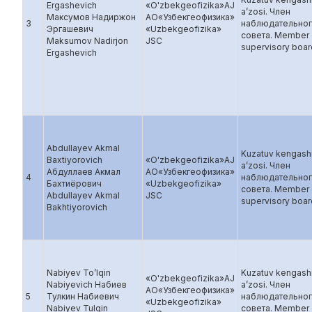
Ergashevich
«O'zbekgeofizika»AJ
a’zosi. Член
Максумов Надиржон
AO«Узбекгеофизика»
3
наблюдательно
Эргашевич
«Uzbekgeofizika»
совета. Member 
Maksumov Nadirjon
JSC
supervisory boar
Ergashevich
Abdullayev Akmal
Kuzatuv kengash
Baxtiyorovich
«O'zbekgeofizika»AJ
a’zosi. Член
Абдуллаев Акмал
AO«Узбекгеофизика»
4
наблюдательно
Бахтиёрович
«Uzbekgeofizika»
совета. Member 
Abdullayev Akmal
JSC
supervisory boar
Bakhtiyorovich
Nabiyev To’lqin
Kuzatuv kengash
«O'zbekgeofizika»AJ
Nabiyevich Набиев
a’zosi. Член
AO«Узбекгеофизика»
5
Тулкин Набиевич
наблюдательно
«Uzbekgeofizika»
Nabiyev Tulqin
совета. Member 