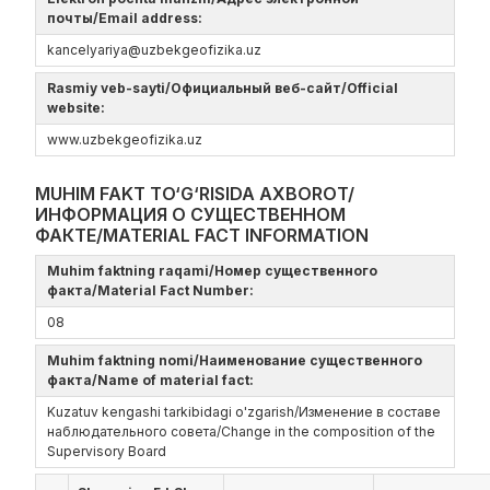
почты/Email address:
kancelyariya@uzbekgeofizika.uz
Rasmiy veb-sayti/Официальный веб-сайт/Official
website:
www.uzbekgeofizika.uz
MUHIM FAKT TO‘G‘RISIDA AXBOROT/
ИНФОРМАЦИЯ О СУЩЕСТВЕННОМ
ФАКТЕ/MATERIAL FACT INFORMATION
Muhim faktning raqami/Номер существенного
факта/Material Fact Number:
08
Muhim faktning nomi/Наименование существенного
факта/Name of material fact:
Kuzatuv kengashi tarkibidagi o'zgarish/Изменение в составе
наблюдательного совета/Change in the composition of the
Supervisory Board