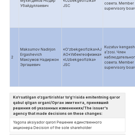
Мухитдинов Нодир
«Uzbekgeofizika»
совета. Member 
Убайдуллаевич
JSC
supervisory boar
Kuzatuv kengash
Maksumov Nadirjon
«O'zbekgeofizika»AJ
a’zosi. Член
Ergashevich
AO«Узбекгеофизика»
2
наблюдательно
Максумов Надиржон
«Uzbekgeofizika»
совета. Member 
Эргашевич
JSC
supervisory boar
Ko‘rsatilgan o‘zgartirishlar to‘g‘risida emitentning qaror
qabul qilgan organi/Орган эмитента, принявший
решения об указанных изменениях/The issuer's
agency that made decisions on these changes:
Yagona aksiyador qarori Решение единственного
акционера Decision of the sole shareholder