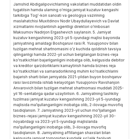
Jamshid Abdigalipovichlarning vakolatlari muddatidan oldin
tugatilsin hamda ularning oʻrniga jamiyat kuzatuv kengashi
tarkibiga Togʻ-kon sanoati va geologiya vazirining
maslahatchisi Muxitdinov Nodir Ubaydullayevich va Davlat
xizmatlarini rivojlantirish agentligi direktori oʻrinbosari
Maksumov Nadirjon Ergashevich saylansin. 5. Jamiyat
kuzatuv kengashining 2023-yil 5-iyundagi majlisi bayonida
jamiyatning amaldagi Boshqaruvi raisi R. Yusupjonov bilan
tuzilgan mehnat shartnomasini oʻz kuchida qoldirish tavsiya
qilinganligi hamda 2022-yil uchun belgilangan biznes-reja
koʻrsatkichlari bajarilganligini inobatga olib, kelgusida debitor
va kreditor qarzdorliklarni kamaytirish hamda biznes reja
koʻrsatkichlari va samaradorlikning muhim koʻrsatkichlarini
bajarish sharti bilan jamiyatda 2021-yildan buyon boshqaruv
raisi lavozimida ishlab kelayotgan Yusupjonov Ravshanjon
Anvarovich bilan tuzilgan mehnat shartnomasi muddati 2025-
yil 16-sentabrga qadar uzaytirilsin. 6. Jamiyatning tashkiliy
tuzilmasi jamiyat kuzatuv kengashining 2023-yil 5-iyundagi
majlisida maʼqullanganligini inobatga olib, 2-ilovaga muvofiq
tasdiqlansin. 7. Jamiyatning 2023-yil uchun moʻljallangan
biznes-rejasi jamiyat kuzatuv kengashining 2022-yil 30-
noyabrdagi va 2023-yil 5-iyundagi majlislarida
maʼqullanganligini inobatga olib, 3-ilovaga muvofiq
tasdiqlansin. 8. Jamiyatning affillangan shaxslari bilan
kelgusida jamiyat tomonidan kundalik xoʻjalik faoliyati