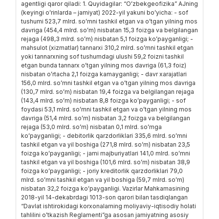
agentligi qaror qiladi: 1. Quyidagilar: “Oʻzbekgeofizika” AJning
(keyingi oʻrinlarda – jamiyat) 2022-yil yakuni boʻyicha: - sof
tushumi 523,7 mlrd. soʻmni tashkil etgan va oʻtgan yilning mos
davriga (454,4 mlrd. soʻm) nisbatan 15,3 foizga va belgilangan
rejaga (498,3 mlrd. soʻm) nisbatan 5,1 foizga koʻpayganligi; -
mahsulot (xizmatlar) tannarxi 310,2 mlrd. soʻmni tashkil etgan
yoki tannarxning sof tushumdagi ulushi 59,2 foizni tashkil
etgan bunda tannarx oʻtgan yilning mos davriga (61,3 foiz)
nisbatan oʻrtacha 2,1 foizga kamayganligi; - davr xarajatlari
156,0 mlrd. soʻmni tashkil etgan va oʻtgan yilning mos davriga
(130,7 mlrd. soʻm) nisbatan 19,4 foizga va belgilangan rejaga
(143,4 mlrd. soʻm) nisbatan 8,8 foizga koʻpayganligi; - sof
foydasi 53,1 mlrd. soʻmni tashkil etgan va oʻtgan yilning mos
davriga (51,4 mlrd. soʻm) nisbatan 3,2 foizga va belgilangan
rejaga (53,0 mlrd. soʻm) nisbatan 0,1 mlrd. soʻmga
koʻpayganligi; - debitorlik qarzdorliklari 335,6 mlrd. soʻmni
tashkil etgan va yil boshiga (271,8 mlrd. soʻm) nisbatan 23,5
foizga koʻpayganligi; - jami majburiyatlari 141,0 mlrd. soʻmni
tashkil etgan va yil boshiga (101,6 mlrd. soʻm) nisbatan 38,9
foizga koʻpayganligi; - joriy kreditorlik qarzdorliklari 79,0
mlrd. soʻmni tashkil etgan va yil boshiga (59,7 mlrd. soʻm)
nisbatan 32,2 foizga koʻpayganligi. Vazirlar Mahkamasining
2018-yil 14-dekabrdagi 1013-son qarori bilan tasdiqlangan
“Davlat ishtirokidagi korxonalarning moliyaviy-iqtisodiy holati
tahlilini oʻtkazish Reglamenti”ga asosan jamiyatning asosiy