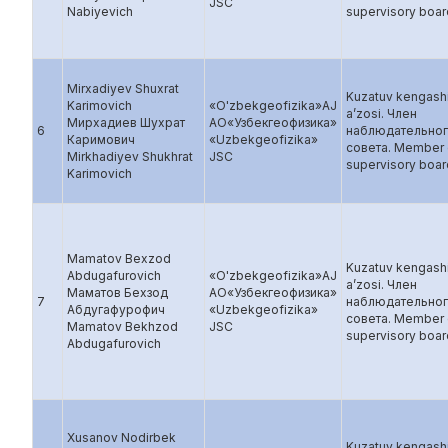
JSC
Nabiyevich
supervisory boar
Mirxadiyev Shuxrat
Kuzatuv kengash
Karimovich
«O'zbekgeofizika»AJ
a’zosi. Член
Мирхадиев Шухрат
AO«Узбекгеофизика»
6
наблюдательно
Каримович
«Uzbekgeofizika»
совета. Member 
Mirkhadiyev Shukhrat
JSC
supervisory boar
Karimovich
Mamatov Bexzod
Kuzatuv kengash
Abdugafurovich
«O'zbekgeofizika»AJ
a’zosi. Член
Маматов Бехзод
AO«Узбекгеофизика»
7
наблюдательно
Абдугафурофич
«Uzbekgeofizika»
совета. Member 
Mamatov Bekhzod
JSC
supervisory boar
Abdugafurovich
Xusanov Nodirbek
Kuzatuv kengash