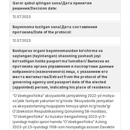
Qaror qabul qilingan sana/Дата принятия
решения/Decision date:
12.07.2023
Bayonnoma tuzilgan sana/Дата составления
протокола/Date of the protocol:
12.07.2023
Boshqaruv organi bayonnomasidan ko‘chirma va
saylangan (tayinlangan) shaxsning yashash joyi
ko‘rsatilgan holda pasport ma’lumotlari/ Выписка из
протокола органа управления и паспортные данные
избранного (назначенного) лица, с указанием его
места жительства/Extract from the protocol of the
governing agency and passport data of the elected
(appointed) person, indicating his place of residence
“Oʻzbekgeofizika” aksiyadorlik jamiyatining 2022-yil moliya-
xoʻjalik faoliyati yakunlari toʻgʻrisida “Aksiyadorlik jamiyatlari
va aksiyadorlarning huquqlarini himoya qilish toʻgʻrisida”gi
Oʻzbekiston Respublikasining Qonunining 58-moddasi,
“Oʻzbekgeofizika” AJ kuzatuv kengashining 2023-yi 5-
iyundagi majlisi qarori hamda “Oʻzbekgeofizika” AJning
2023-yil 23-iyundagi 1108-son murojaatiga asosan Davaktiv