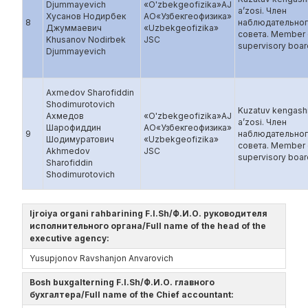
Djummayevich
«O'zbekgeofizika»AJ
a’zosi. Член
Хусанов Нодирбек
AO«Узбекгеофизика»
8
наблюдательно
Джуммаевич
«Uzbekgeofizika»
совета. Member 
Khusanov Nodirbek
JSC
supervisory boar
Djummayevich
Axmedov Sharofiddin
Shodimurotovich
Kuzatuv kengash
Ахмедов
«O'zbekgeofizika»AJ
a’zosi. Член
Шарофиддин
AO«Узбекгеофизика»
9
наблюдательно
Шодимуратович
«Uzbekgeofizika»
совета. Member 
Akhmedov
JSC
supervisory boar
Sharofiddin
Shodimurotovich
Ijroiya organi rahbarining F.I.Sh/Ф.И.О. руководителя
исполнительного органа/Full name of the head of the
executive agency:
Yusupjonov Ravshanjon Anvarovich
Bosh buxgalterning F.I.Sh/Ф.И.О. главного
бухгалтера/Full name of the Chief accountant: