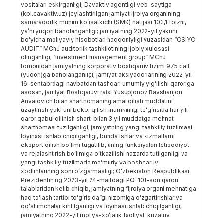
vositalari eskirganligi; Davaktiv agentligi veb-saytiga
(kpi.davaktiv.uz) joylashtirilgan jamiyat ijroiya organining
samaradorlik muhim koʻrsatkichi (SMK) natijasi 103,1 foizni,
yaʼni yuqori baholanganligi; jamiyatning 2022-yil yakuni
boʻyicha moliyaviy hisobotlari haqqoniyligi yuzasidan “OSIYO
AUDIT” MChJ auditorlik tashkilotining ijobiy xulosasi
olinganligi; “Investment management group” MChJ
tomonidan jamiyatning korporativ boshqaruv tizimi 975 ball
(yuqori)ga baholanganligi; jamiyat aksiyadorlarining 2022-yil
16-sentabrdagi navbatdan tashqari umumiy yigʻilishi qaroriga
asosan, jamiyat Boshqaruvi raisi Yusupjonov Ravshanjon
Anvarovich bilan shartnomaning amal qilish muddatini
uzaytirish yoki uni bekor qilish mumkinligi toʻgʻrisida har yili
qaror qabul qilinish sharti bilan 3 yil muddatga mehnat
shartnomasi tuzilganligi; jamiyatning yangi tashkiliy tuzilmasi
loyihasi ishlab chiqilganligi, bunda Ishlar va xizmatlarni
eksport qilish boʻlimi tugatilib, uning funksiyalari Iqtisodiyot
va rejalashtirish boʻlimiga oʻtkazilishi nazarda tutilganligi va
yangi tashkiliy tuzilmada maʻmuriy va boshqaruv
xodimlarining soni oʻzgarmasligi; Oʻzbekiston Respublikasi
Prezidentining 2023-yil 24-martdagi PQ-101-son qarori
talablaridan kelib chiqib, jamiyatning “Ijroiya organi mehnatiga
haq toʻlash tartibi toʻgʻrisida”gi nizomiga oʻzgartirishlar va
qoʻshimchalar kiritilganligi va loyihasi ishlab chiqilganligi;
jamiyatning 2022-yil moliya-xoʻjalik faoliyati kuzatuv