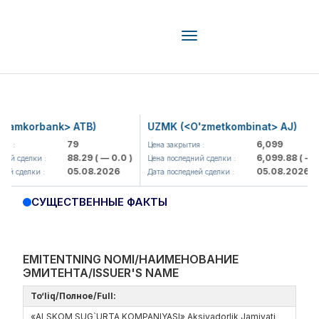
Toggle
navigation
mkorbank> ATB)
UZMK (<O'zmetkombinat> AJ)
79
6,099
Цена закрытия :
88.29
( — 0.0 )
6,099.88
( — 0.0 
сделки :
Цена последний сделки :
05.08.2026
05.08.2026
сделки :
Дата последней сделки :
СУЩЕСТВЕННЫЕ ФАКТЫ
EMITENTNING NOMI/НАИМЕНОВАНИЕ
ЭМИТЕНТА/ISSUER'S NAME
To‘liq/Полное/Full:
«ALSKOM SUG`URTA KOMPANIYASI» Aksiyadorlik Jamiyati