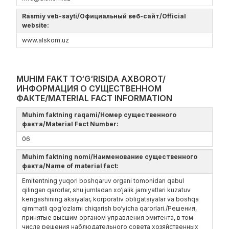
Rasmiy veb-sayti/Официальный веб-сайт/Official
website:
www.alskom.uz
MUHIM FAKT TO‘G‘RISIDA AXBOROT/
ИНФОРМАЦИЯ О СУЩЕСТВЕННОМ
ФАКТЕ/MATERIAL FACT INFORMATION
Muhim faktning raqami/Номер существенного
факта/Material Fact Number:
06
Muhim faktning nomi/Наименование существенного
факта/Name of material fact:
Emitentning yuqori boshqaruv organi tomonidan qabul
qilingan qarorlar, shu jumladan xo‘jalik jamiyatlari kuzatuv
kengashining aksiyalar, korporativ obligatsiyalar va boshqa
qimmatli qog‘ozlarni chiqarish bo‘yicha qarorlari./Решения,
принятые высшим органом управления эмитента, в том
числе решения наблюдательного совета хозяйственных