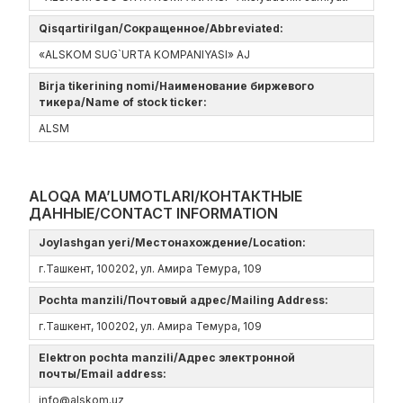
Qisqartirilgan/Сокращенное/Abbreviated:
«ALSKOM SUG`URTA KOMPANIYASI» AJ
Birja tikerining nomi/Наименование биржевого
тикера/Name of stock ticker:
ALSM
ALOQA MA’LUMOTLARI/КОНТАКТНЫЕ
ДАННЫЕ/CONTACT INFORMATION
Joylashgan yeri/Местонахождение/Location:
г.Ташкент, 100202, ул. Амира Темура, 109
Pochta manzili/Почтовый адрес/Mailing Address:
г.Ташкент, 100202, ул. Амира Темура, 109
Elektron pochta manzili/Адрес электронной
почты/Email address:
info@alskom.uz