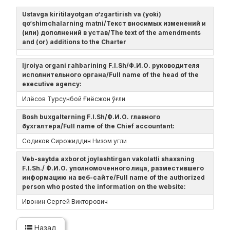
Ustavga kiritilayotgan o‘zgartirish va (yoki)
qo‘shimchalarning matni/Текст вносимых изменений и
(или) дополнений в устав/The text of the amendments
and (or) additions to the Charter
Ijroiya organi rahbarining F.I.Sh/Ф.И.О. руководителя
исполнительного органа/Full name of the head of the
executive agency:
Илёсов Турсунбой Ғиёсжон ўғли
Bosh buxgalterning F.I.Sh/Ф.И.О. главного
бухгалтера/Full name of the Chief accountant:
Содиков Сирожиддин Низом угли
Veb-saytda axborot joylashtirgan vakolatli shaxsning
F.I.Sh./ Ф.И.О. уполномоченного лица, разместившего
информацию на веб-сайте/Full name of the authorized
person who posted the information on the website:
Ивонин Сергей Викторович
Назад