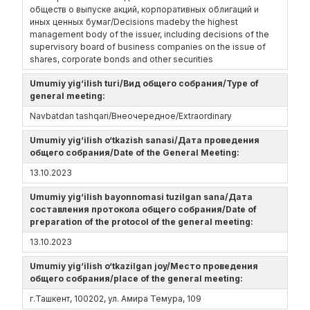
обществ о выпуске акций, корпоративных облигаций и
иных ценных бумаг/Decisions madeby the highest
management body of the issuer, including decisions of the
supervisory board of business companies on the issue of
shares, corporate bonds and other securities
Umumiy yig‘ilish turi/Вид общего собрания/Type of
general meeting:
Navbatdan tashqari/Внеочередное/Extraordinary
Umumiy yig‘ilish o‘tkazish sanasi/Дата проведения
общего собрания/Date of the General Meeting:
13.10.2023
Umumiy yig‘ilish bayonnomasi tuzilgan sana/Дата
составления протокола общего собрания/Date of
preparation of the protocol of the general meeting:
13.10.2023
Umumiy yig‘ilish o‘tkazilgan joy/Место проведения
общего собрания/place of the general meeting:
г.Ташкент, 100202, ул. Амира Темура, 109