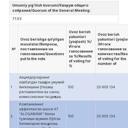
Umumiy yig‘ilish kvorumi/Кворум общего
собрания/Quorum of the General Meeting:
71.93
Ovoz berish
Ovoz berish
yakunlari
Ovoz berishga qo‘yilgan
yakunlari (yoqla
(yoqlash) %/
masalalar/Вопросы,
/Итоги
Итоги
№
поставленные на
голосования за
голосования
голосование/Questions
количество/Res
за %/Results
put to the vote
of voting for the
of voting for
number of
%
Акциядорларнинг
навбатдан ташқари умумий
1
йиғилишини ўтказиш
100
20 905 134
регламентини ва саноқ
комиссиясини тасдиқлаш.
Компаниянинг
аффилланган шахси АТ
“ALOQABANK” билан
2
100
20 905 134
тузилиши мумкин бўлган
битимларни маъқуллаш