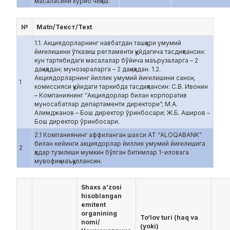
масаласини кўриб чиқиш.
№
Matn/Текст/Text
1.1. Акциядорларнинг навбатдан ташқари умумий
йиғилишини ўтказиш регламенти қуйдагича тасдиқлансин:
кун тартибидаги масалалар бўйича маърузаларга – 2
дақиқадан; мунозараларга – 2 дақиқадан. 1.2.
Акциядорларнинг йиллик умумий йиғилишини саноқ
1
комиссияси қуйидаги таркибда тасдиқлансин: С.В. Ивонин
– Компаниянинг “Акциядорлар билан корпоратив
муносабатлар департаменти директори”; М.А.
Алимджанов – Бош директор ўринбосари; Ж.Б. Аширов –
Бош директор ўринбосари.
2.1 Компаниянинг аффиланган шахси АТ “ALOQABANK”
билан кейинги акциядорлар йиллик умумий йиғилишига
2
қадар тузилиши мумкин бўлган битимлар 1-иловага
мувофиқ маъқуллансин.
Shaxs a’zosi
hisoblangan
emitent
organining
To‘lov turi (haq va
nomi/
(yoki)