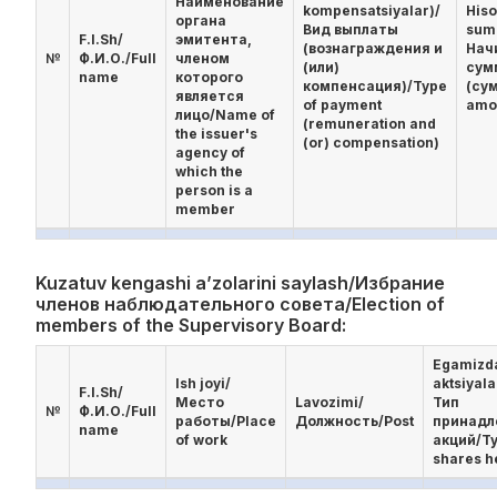
Наименование
kompensatsiyalar)/
His
органа
Вид выплаты
sum
F.I.Sh/
эмитента,
(вознаграждения и
Нач
№
Ф.И.О./Full
членом
(или)
сум
name
которого
компенсация)/Type
(су
является
of payment
amo
лицо/Name of
(remuneration and
the issuer's
(or) compensation)
agency of
which the
person is a
member
Kuzatuv kengashi a’zolarini saylash/Избрание
членов наблюдательного совета/Election of
members of the Supervisory Board:
Egamizd
Ish joyi/
aktsiyala
F.I.Sh/
Место
Lavozimi/
Тип
№
Ф.И.О./Full
работы/Place
Должность/Post
принад
name
of work
акций/Ty
shares h