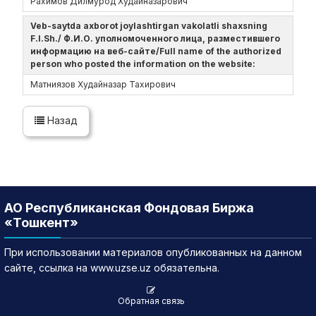
Рахимов Дилмурод Худайназарович
Veb-saytda axborot joylashtirgan vakolatli shaxsning
F.I.Sh./ Ф.И.О. уполномоченного лица, разместившего
информацию на веб-сайте/Full name of the authorized
person who posted the information on the website:
Матниязов Худайназар Тахирович
Назад
АО Республиканская Фондовая Биржа
«Тошкент»
При использовании материалов опубликованных на данном
сайте, ссылка на www.uzse.uz обязательна.
Обратная связь