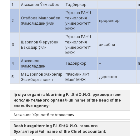
1
Атажанов Ўлмасбек
Тадбиркор
-
п
“Урганч РАНЧ
Отабоев Мавлонбек
технология
2
проректор
-
Жамолиддин ўғли
университет”
МЧЖ
“Урганч РАНЧ
Шарипов Ферузбек
технология
3
ҳисобчи
-
Баҳодир ўғли
университет”
МЧЖ
Атажонов
4
Тадбиркор
-
п
Жамоладдин
Машарипов Жахонгир
“Жасмин Лит
5
директор
-
Эгамберганович
Маш” МЧЖ
Ijroiya organi rahbarining F.I.Sh/Ф.И.О. руководителя
исполнительного органа/Full name of the head of the
executive agency:
Атажанов Жуъратбек Атаваевич
Bosh buxgalterning F.I.Sh/Ф.И.О. главного
бухгалтера/Full name of the Chief accountant: