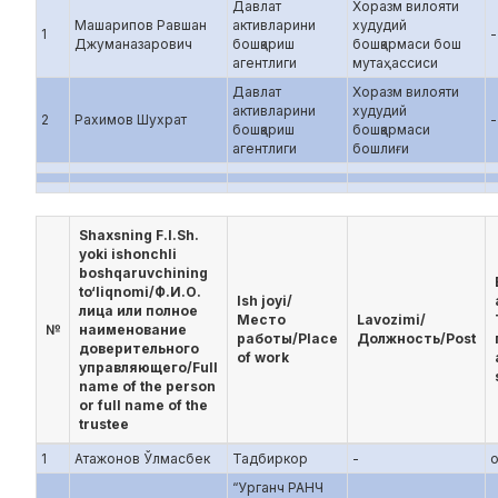
Давлат
Хоразм вилояти
Машарипов Равшан
активларини
худудий
1
-
Джуманазарович
бошқариш
бошқармаси бош
агентлиги
мутаҳассиси
Давлат
Хоразм вилояти
активларини
худудий
2
Рахимов Шухрат
-
бошқариш
бошқармаси
агентлиги
бошлиғи
Shaxsning F.I.Sh.
yoki ishonchli
boshqaruvchining
to‘liqnomi/Ф.И.О.
Ish joyi/
лица или полное
Место
Lavozimi/
№
наименование
работы/Place
Должность/Post
доверительного
of work
управляющего/Full
name of the person
or full name of the
trustee
1
Атажонов Ўлмасбек
Тадбиркор
-
“Урганч РАНЧ