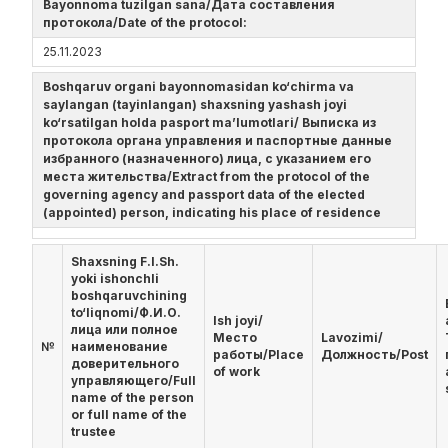
Bayonnoma tuzilgan sana/Дата составления
протокола/Date of the protocol:
25.11.2023
Boshqaruv organi bayonnomasidan ko‘chirma va
saylangan (tayinlangan) shaxsning yashash joyi
ko‘rsatilgan holda pasport ma’lumotlari/ Выписка из
протокола органа управления и паспортные данные
избранного (назначенного) лица, с указанием его
места жительства/Extract from the protocol of the
governing agency and passport data of the elected
(appointed) person, indicating his place of residence
Shaxsning F.I.Sh.
yoki ishonchli
boshqaruvchining
to‘liqnomi/Ф.И.О.
Ish joyi/
лица или полное
Место
Lavozimi/
№
наименование
работы/Place
Должность/Post
доверительного
of work
управляющего/Full
name of the person
or full name of the
trustee