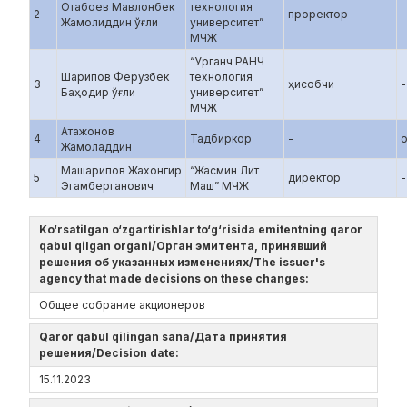
Отабоев Мавлонбек
технология
2
проректор
-
Жамолиддин ўғли
университет”
МЧЖ
“Урганч РАНЧ
Шарипов Ферузбек
технология
3
ҳисобчи
-
Баҳодир ўғли
университет”
МЧЖ
Атажонов
4
Тадбиркор
-
Жамоладдин
Машарипов Жахонгир
“Жасмин Лит
5
директор
-
Эгамберганович
Маш” МЧЖ
Ko‘rsatilgan o‘zgartirishlar to‘g‘risida emitentning qaror
qabul qilgan organi/Орган эмитента, принявший
решения об указанных изменениях/The issuer's
agency that made decisions on these changes:
Общее собрание акционеров
Qaror qabul qilingan sana/Дата принятия
решения/Decision date:
15.11.2023