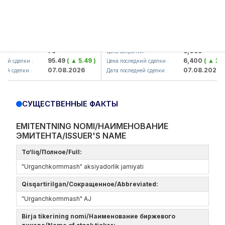
amkorbank> ATB)
UZMK (<O'zmetkombinat> AJ)
79
6,099
:
Цена закрытия :
95.49
( ▲ 5.49 )
6,400
( ▲ 300.0
й сделки :
Цена последний сделки :
07.08.2026
07.08.2026
 сделки :
Дата последней сделки :
СУЩЕСТВЕННЫЕ ФАКТЫ
EMITENTNING NOMI/НАИМЕНОВАНИЕ
ЭМИТЕНТА/ISSUER'S NAME
To‘liq/Полное/Full:
"Urganchkormmash" aksiyadorlik jamiyati
Qisqartirilgan/Сокращенное/Abbreviated:
"Urganchkormmash" AJ
Birja tikerining nomi/Наименование биржевого