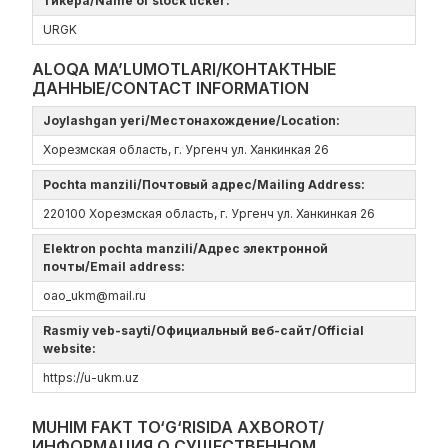
тикера/Name of stock ticker:
URGK
ALOQA MA’LUMOTLARI/КОНТАКТНЫЕ
ДАННЫЕ/CONTACT INFORMATION
Joylashgan yeri/Местонахождение/Location:
Хорезмская область, г. Ургенч ул. Ханкинкая 26
Pochta manzili/Почтовый адрес/Mailing Address:
220100 Хорезмская область, г. Ургенч ул. Ханкинкая 26
Elektron pochta manzili/Адрес электронной
почты/Email address:
oao_ukm@mail.ru
Rasmiy veb-sayti/Официальный веб-сайт/Official
website:
https://u-ukm.uz
MUHIM FAKT TO‘G‘RISIDA AXBOROT/
ИНФОРМАЦИЯ О СУЩЕСТВЕННОМ