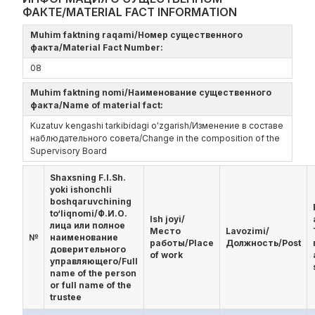
ФАКТЕ/MATERIAL FACT INFORMATION
Muhim faktning raqami/Номер существенного
факта/Material Fact Number:
08
Muhim faktning nomi/Наименование существенного
факта/Name of material fact:
Kuzatuv kengashi tarkibidagi o'zgarish/Изменение в составе
наблюдательного совета/Change in the composition of the
Supervisory Board
Shaxsning F.I.Sh.
yoki ishonchli
boshqaruvchining
to‘liqnomi/Ф.И.О.
Ish joyi/
лица или полное
Место
Lavozimi/
№
наименование
работы/Place
Должность/Post
доверительного
of work
управляющего/Full
name of the person
or full name of the
trustee