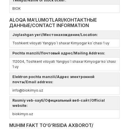
тикера/Name of stock ticker:
BIOK
ALOQA MA’LUMOTLARI/КОНТАКТНЫЕ
ДАННЫЕ/CONTACT INFORMATION
Joylashgan yeri/Местонахождение/Location:
Toshkent viloyati Yangiyo`l shaxar Kimyogar ko`chasi 1 uy
Pochta manzili/Почтовый адрес/Mailing Address:
112004, Toshkent viloyati Yangiyo`l shaxar Kimyogar ko`chasi
1 uy
Elektron pochta manzili/Адрес электронной
почты/Email address:
info@biokimyo.uz
Rasmiy veb-sayti/Официальный веб-сайт/Official
website:
biokimyo.uz
MUHIM FAKT TO‘G‘RISIDA AXBOROT/