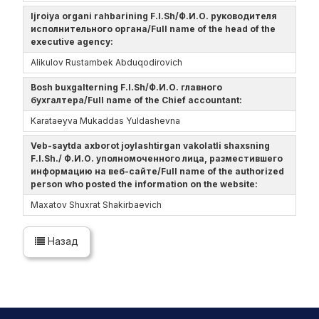
Ijroiya organi rahbarining F.I.Sh/Ф.И.О. руководителя
исполнительного органа/Full name of the head of the
executive agency:
Alikulov Rustambek Abduqodirovich
Bosh buxgalterning F.I.Sh/Ф.И.О. главного
бухгалтера/Full name of the Chief accountant:
Karataeyva Mukaddas Yuldashevna
Veb-saytda axborot joylashtirgan vakolatli shaxsning
F.I.Sh./ Ф.И.О. уполномоченного лица, разместившего
информацию на веб-сайте/Full name of the authorized
person who posted the information on the website:
Maxatov Shuxrat Shakirbaevich
Назад