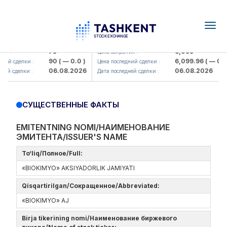
Togg
navig
Hamkorbank> ATB)
UZMK (<O'zmetkombinat> AJ)
79
6,099
ия :
Цена закрытия :
90
( — 0.0 )
6,099.96
( — 0.0 
ний сделки :
Цена последний сделки :
06.08.2026
06.08.2026
ней сделки :
Дата последней сделки :
СУЩЕСТВЕННЫЕ ФАКТЫ
EMITENTNING NOMI/НАИМЕНОВАНИЕ
ЭМИТЕНТА/ISSUER'S NAME
To‘liq/Полное/Full:
«BIOKIMYO» AKSIYADORLIK JAMIYATI
Qisqartirilgan/Сокращенное/Abbreviated:
«BIOKIMYO» AJ
Birja tikerining nomi/Наименование биржевого