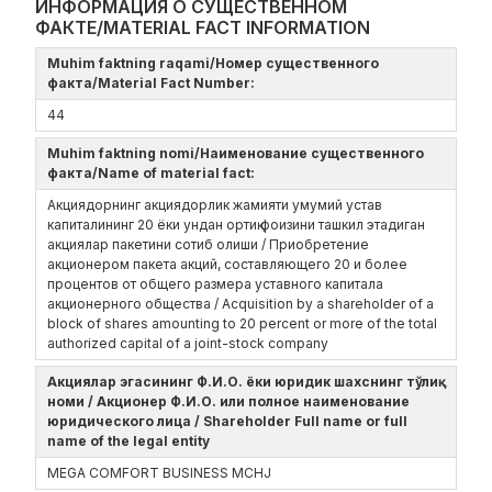
ИНФОРМАЦИЯ О СУЩЕСТВЕННОМ
ФАКТЕ/MATERIAL FACT INFORMATION
Muhim faktning raqami/Номер существенного
факта/Material Fact Number:
44
Muhim faktning nomi/Наименование существенного
факта/Name of material fact:
Акциядорнинг акциядорлик жамияти умумий устав
капиталининг 20 ёки ундан ортиқ фоизини ташкил этадиган
акциялар пакетини сотиб олиши / Приобретение
акционером пакета акций, составляющего 20 и более
процентов от общего размера уставного капитала
акционерного общества / Acquisition by a shareholder of a
block of shares amounting to 20 percent or more of the total
authorized capital of a joint-stock company
Акциялар эгасининг Ф.И.О. ёки юридик шахснинг тўлиқ
номи / Акционер Ф.И.О. или полное наименование
юридического лица / Shareholder Full name or full
name of the legal entity
MEGA COMFORT BUSINESS MCHJ