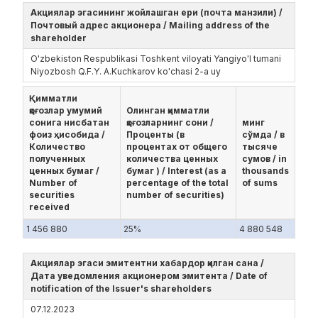
Акциялар эгасининг жойлашган ери (почта манзили) /
Почтовый адрес акционера / Mailing address of the
shareholder
O'zbekiston Respublikasi Toshkent viloyati Yangiyo'l tumani
Niyozbosh Q.F.Y. A.Kuchkarov ko'chasi 2-a uy
Қимматли
қоғозлар умумий
Олинган қимматли
сонига нисбатан
қоғозларнинг сони /
минг
фоиз ҳисобида /
Проценты (в
сўмда / в
Количество
процентах от общего
тысяче
полученных
количества ценных
сумов / in
ценных бумаг /
бумаг ) / Interest (as a
thousands
Number of
percentage of the total
of sums
securities
number of securities)
received
1 456 880
25%
4 880 548
Акциялар эгаси эмитентни хабардор қилган сана /
Дата уведомления акционером эмитента / Date of
notification of the Issuer's shareholders
07.12.2023