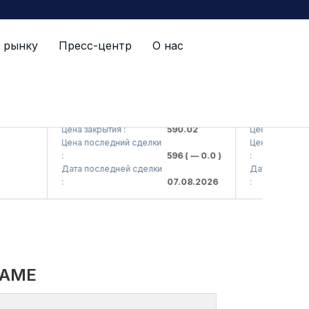
 рынку
Пресс-центр
О нас
 AJ)
AGBA (<Agrobank> ATB)
AGBAP (<Agrob
Цена закрытия :
590.02
Цена закрытия :
Цена последний сделки
Цена последний с
:
596
( — 0.0 )
:
Дата последней сделки
Дата последней 
:
07.08.2026
:
NAME