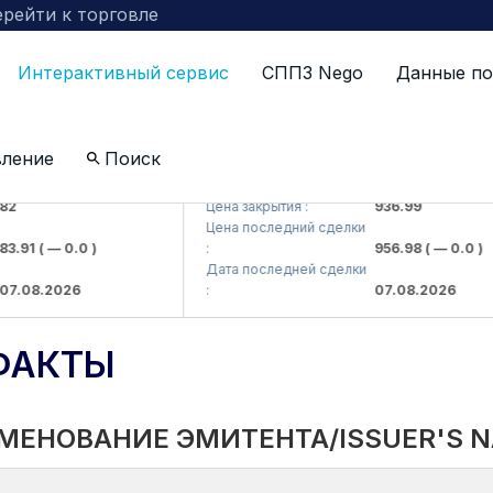
рейти к торговле
Интерактивный сервис
СППЗ Nego
Данные по
вление
Поиск
 kompaniyasi> AJ)
KFSKP (<Kafolat sug'urta kompaniyasi>
Цена закрытия :
936.99
Цена последний сделки
91
( — 0.0 )
:
956.98
( — 0.0 )
Дата последней сделки
08.2026
:
07.08.2026
ФАКТЫ
МЕНОВАНИЕ ЭМИТЕНТА/ISSUER'S 