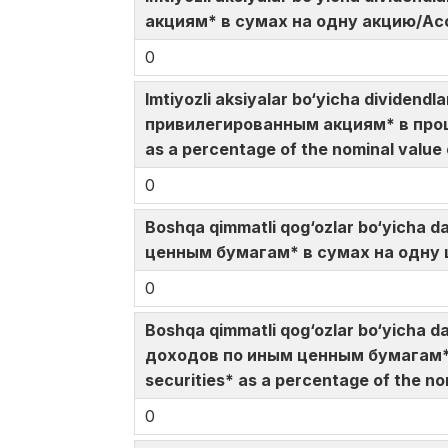
акциям* в сумах на одну акцию/Accru
0
Imtiyozli aksiyalar bo‘yicha dividen
привилегированным акциям* в проце
as a percentage of the nominal value
0
Boshqa qimmatli qog‘ozlar bo‘yicha 
ценным бумагам* в сумах на одну це
0
Boshqa qimmatli qog‘ozlar bo‘yicha d
доходов по иным ценным бумагам* 
securities* as a percentage of the no
0