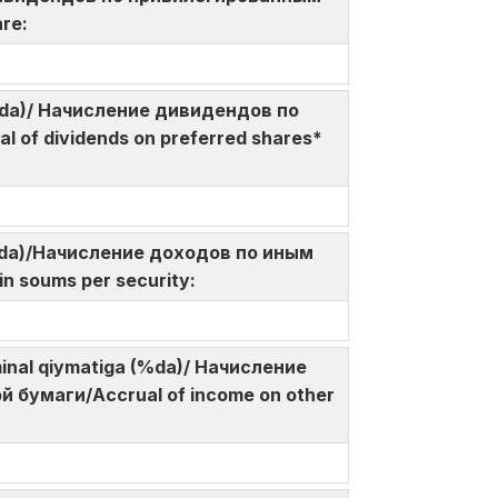
are:
a (%da)/ Начисление дивидендов по
of dividends on preferred shares*
so‘mda)/Начисление доходов по иным
in soums per security:
ominal qiymatiga (%da)/ Начисление
бумаги/Accrual of income on other