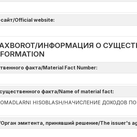
айт/Official website:
DA AXBOROT/ИНФОРМАЦИЯ О СУЩЕС
NFORMATION
твенного факта/Material Fact Number:
существенного факта/Name of material fact:
DAROMADLARNI HISOBLASH/НАЧИСЛЕНИЕ ДОХОДОВ П
ni/Орган эмитента, принявший решение/The issuer's a