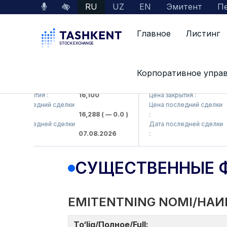
RU
UZ
EN
Эмитент
Пе
Главное
Листинг
Корпоративное упра
MKP (<Olmaliq KMK> AJ)
KFSK (<Kafolat sug'urta
а закрытия :
16,100
Цена закрытия :
82
а последний сделки
Цена последний сделки
16,288
( — 0.0 )
:
83.
а последней сделки
Дата последней сделки
07.08.2026
:
07.
СУЩЕСТВЕННЫЕ 
EMITENTNING NOMI/НАИ
To‘liq/Полное/Full: