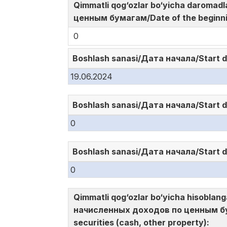
Qimmatli qog‘ozlar bo‘yicha daromad
ценным бумагам/Date of the beginni
0
Boshlash sanasi/Дата начала/Start 
19.06.2024
Boshlash sanasi/Дата начала/Start 
0
Boshlash sanasi/Дата начала/Start 
0
Qimmatli qog‘ozlar bo‘yicha hisoblan
начисленных доходов по ценным бу
securities (cash, other property):