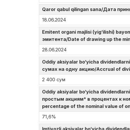
Qaror qabul qilingan sana/Дата при
18.06.2024
Emitent organi majlisi (yig‘ilishi)
эмитента/Date of drawing up the min
28.06.2024
Oddiy aksiyalar bo‘yicha dividendla
сумах на одну акцию/Accrual of div
2 400 сум
Oddiy aksiyalar bo‘yicha dividendlar
простым акциям* в процентах к ном
percentage of the nominal value of o
71,6%
Imtiyozli aksiyalar bo‘yicha divide