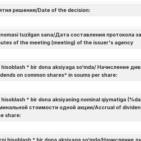
нятия решения/Date of the decision:
 bayonnomasi tuzilgan sana/Дата составления протокола
utes of the meeting (meeting) of the issuer's agency
rni hisoblash * bir dona aksiyaga so‘mda/ Начисление
idends on common shares* in soums per share:
ni hisoblash * bir dona aksiyaning nominal qiymatiga (
инальной стоимости одной акции/Accrual of dividen
ne share:
ndlarni hisoblash * bir dona aksiyaga so‘mda/Начислен