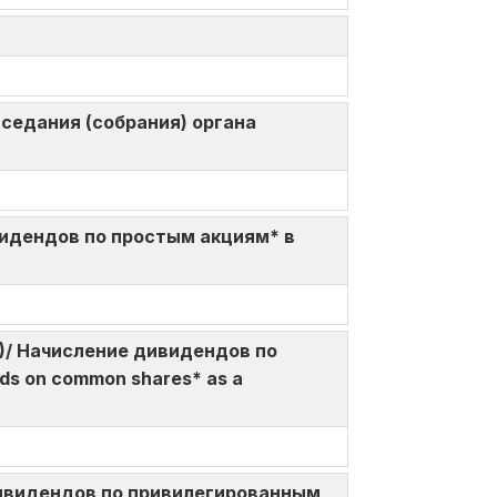
 заседания (собрания) органа
 дивидендов по простым акциям* в
%da)/ Начисление дивидендов по
ds on common shares* as a
ие дивидендов по привилегированным