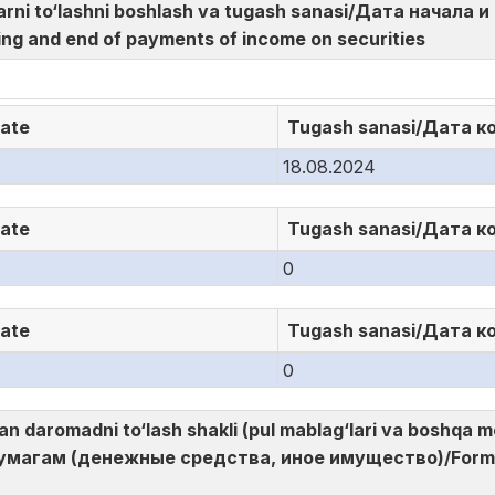
larni to‘lashni boshlash va tugash sanasi/Дата начала
ng and end of payments of income on securities
date
Tugash sanasi/Дата к
18.08.2024
date
Tugash sanasi/Дата к
0
date
Tugash sanasi/Дата к
0
gan daromadni to‘lash shakli (pul mablag‘lari va boshq
магам (денежные средства, иное имущество)/Form o