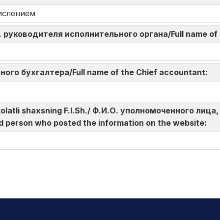
ислением
И.О. руководителя исполнительного органа/Full name of
авного бухгалтера/Full name of the Chief accountant:
akolatli shaxsning F.I.Sh./ Ф.И.О. уполномоченного л
d person who posted the information on the website: