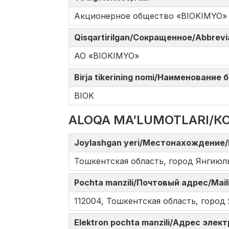
Акционерное общество «BIOKIMYO»
Qisqartirilgan/Сокращенное/Abbrev
АО «BIOKIMYO»
Birja tikerining nomi/Наименование
BIOK
ALOQA MA’LUMOTLARI/К
Joylashgan yeri/Местонахождение/
Тошкентская область, город Янгиюль
Pochta manzili/Почтовый адрес/Mail
112004, Тошкентская область, город
Elektron pochta manzili/Адрес элек