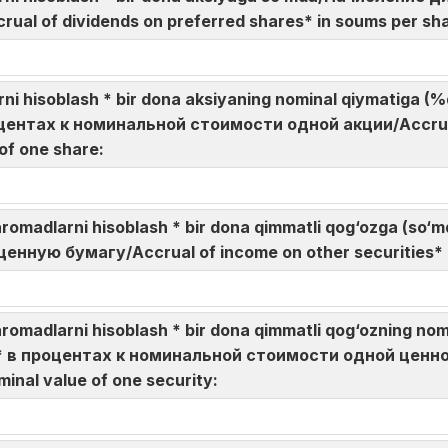
al of dividends on preferred shares* in soums per sh
dlarni hisoblash * bir dona aksiyaning nominal qiymatig
нтах к номинальной стоимости одной акции/Accrual 
 of one share:
daromadlarni hisoblash * bir dona qimmatli qog‘ozga (
нную бумагу/Accrual of income on other securities* 
aromadlarni hisoblash * bir dona qimmatli qog‘ozning n
в процентах к номинальной стоимости одной ценной 
minal value of one security: