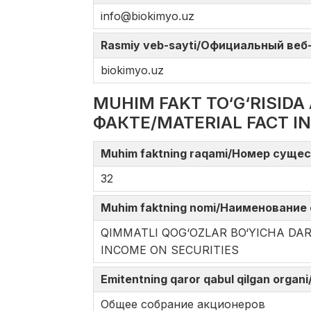
info@biokimyo.uz
Rasmiy veb-sayti/Официальный веб-с
biokimyo.uz
MUHIM FAKT TO‘G‘RISI
ФАКТЕ/MATERIAL FACT I
Muhim faktning raqami/Номер сущес
32
Muhim faktning nomi/Наименование 
QIMMATLI QOG‘OZLAR BO‘YICHA 
INCOME ON SECURITIES
Emitentning qaror qabul qilgan orga
Общее собрание акционеров