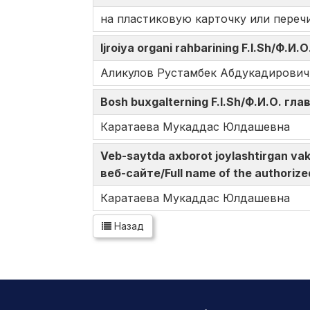
на пластиковую карточку или переч
Ijroiya organi rahbarining F.I.Sh/Ф.
Аликулов Рустамбек Абдукадирович
Bosh buxgalterning F.I.Sh/Ф.И.О. гл
Каратаева Мукаддас Юлдашевна
Veb-saytda axborot joylashtirgan v
веб-сайте/Full name of the authorize
Каратаева Мукаддас Юлдашевна
Назад