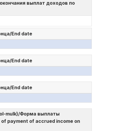
 и окончания выплат доходов по
онца/End date
онца/End date
онца/End date
a mol-mulk)/Форма выплаты
f payment of accrued income on