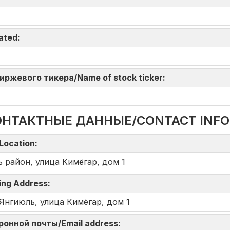
iated:
 биржевого тикера/Name of stock ticker:
ОНТАКТНЫЕ ДАННЫЕ/CONTACT INF
Location:
 район, улица Кимёгар, дом 1
ing Address:
 Янгиюль, улица Кимёгар, дом 1
тронной почты/Email address: