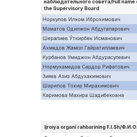
наблюдательного совета/Full name 
the Supervisory Board
Норкулов Илхом Иброхимович
Маматов Одилжон Абдугапарович
Шералиев Ўткирбек Исманович
Ахмедов Жамол Гайратиллаевич
Курбанов Умиджон Абдурасулевич
Нормухамедов Сардор Рифатович
Зияев Азиз Абдухакимович
Шарипов Тохир Мирахимович
Каримова Махира Шадибековна
Ijroiya organi rahbarining F.I.Sh/Ф.