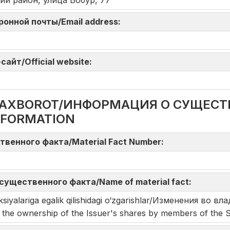
ий район, улица Бобур, 77
тронной почты/Email address:
айт/Official website:
DA AXBOROT/ИНФОРМАЦИЯ О СУЩЕС
NFORMATION
твенного факта/Material Fact Number:
существенного факта/Name of material fact:
aksiyalariga egalik qilishidagi o‘zgarishlar/Изменения в
he ownership of the Issuer's shares by members of the 