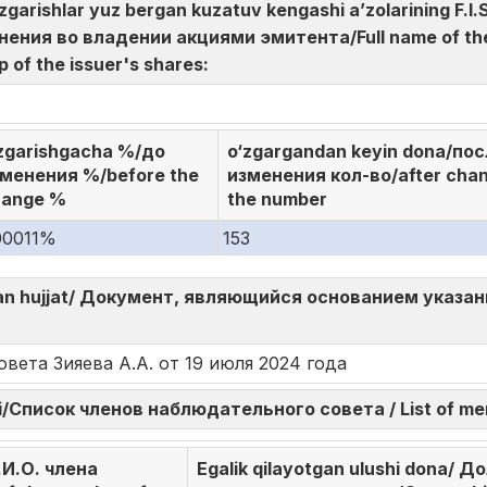
 o‘zgarishlar yuz bergan kuzatuv kengashi a’zolarining 
ения во владении акциями эмитента/Full name of the
 of the issuer's shares:
zgarishgacha %/до
o‘zgargandan keyin dona/по
менения %/before the
изменения кол-во/after cha
hange %
the number
00011%
153
o‘lgan hujjat/ Документ, являющийся основанием указ
вета Зияева А.А. от 19 июля 2024 года
ati/Список членов наблюдательного совета / List of m
Ф.И.О. члена
Egalik qilayotgan ulushi dona/ Д