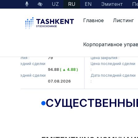
UZ
RU
EN
Эмитент
Пе
Главное
Листинг
Корпоративное упра
KB (<Hamkorbank> ATB)
UZMK (<O'zmetkombinat
на закрытия :
79
Цена закрытия :
6,
на последний сделки
Цена последний сделки
94.88
( ▲ 4.88 )
:
6,
та последней сделки
Дата последней сделки
07.08.2026
:
07
СУЩЕСТВЕННЫ