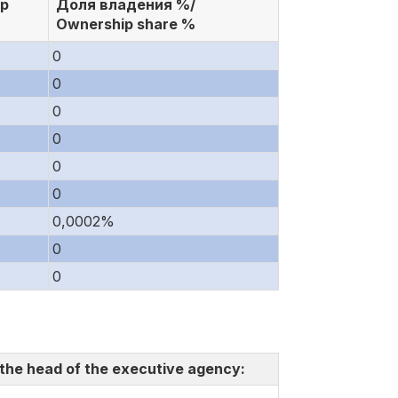
ip
Доля владения %/
Ownership share %
0
0
0
0
0
0
0,0002%
0
0
 the head of the executive agency: