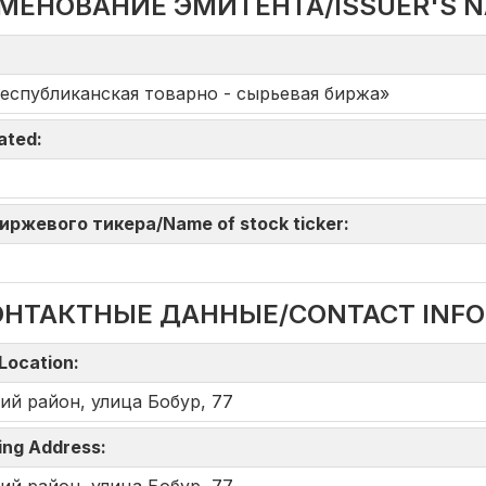
МЕНОВАНИЕ ЭМИТЕНТА/ISSUER'S 
еспубликанская товарно - сырьевая биржа»
iated:
 биржевого тикера/Name of stock ticker:
ОНТАКТНЫЕ ДАННЫЕ/CONTACT INF
Location:
ий район, улица Бобур, 77
ing Address: