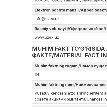
100090, город Ташкент, Яккасарайск
Elektron pochta manzili/Адрес элек
info@uzex.uz
Rasmiy veb-sayti/Официальный веб-с
www.uzex.uz
MUHIM FAKT TO‘G‘RISI
ФАКТЕ/MATERIAL FACT I
Muhim faktning raqami/Номер сущес
34
Muhim faktning nomi/Наименование 
Kuzatuv kengashi a’zolarining emitent 
совета акциями эмитента/Changes in t