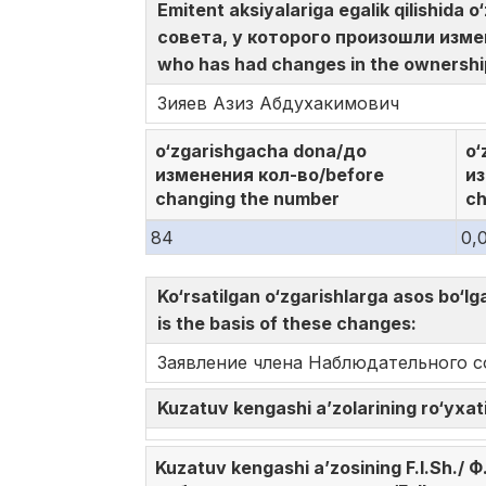
Emitent aksiyalariga egalik qilishida
совета, у которого произошли измен
who has had changes in the ownership
Зияев Азиз Абдухакимович
o‘zgarishgacha dona/до
o‘
изменения кол-во/before
из
changing the number
c
84
0,
Ko‘rsatilgan o‘zgarishlarga asos b
is the basis of these changes:
Заявление члена Наблюдательного со
Kuzatuv kengashi a’zolarining ro‘yx
Kuzatuv kengashi a’zosining F.I.Sh./ 