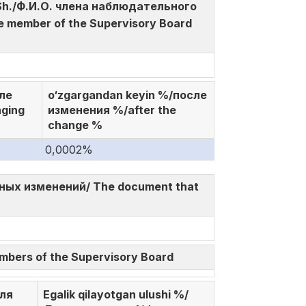
F.I.Sh./Ф.И.О. члена наблюдательного
 member of the Supervisory Board
сле
o‘zgargandan keyin %/после
nging
изменения %/after the
change %
0,0002%
анных изменений/ The document that
embers of the Supervisory Board
оля
Egalik qilayotgan ulushi %/