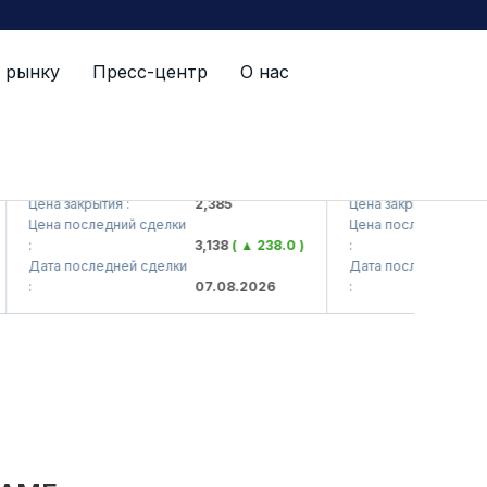
 рынку
Пресс-центр
О нас
KVTS (<Kvarts> AJ)
QZSM (<Qizilqumsem
Цена закрытия :
2,385
Цена закрытия :
Цена последний сделки
Цена последний сделки
:
3,138
( ▲ 238.0 )
:
Дата последней сделки
Дата последней сделки
:
07.08.2026
: