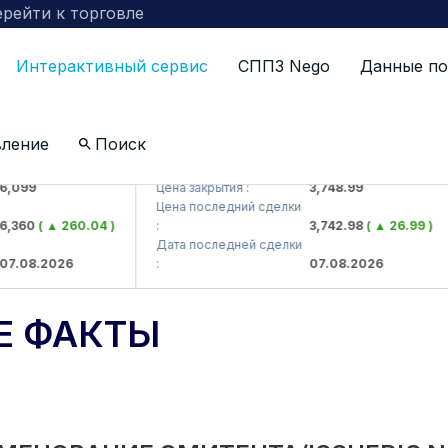
рейти к торговле
Интерактивный сервис
СППЗ Nego
Данные по
вление
Поиск
> AJ)
UZMKP (<O'zmetkombinat> AJ)
099
Цена закрытия :
3,748.99
Цена последний сделки
360
( ▲ 260.04 )
:
3,742.98
( ▲ 26.99 )
Дата последней сделки
.08.2026
:
07.08.2026
Е ФАКТЫ