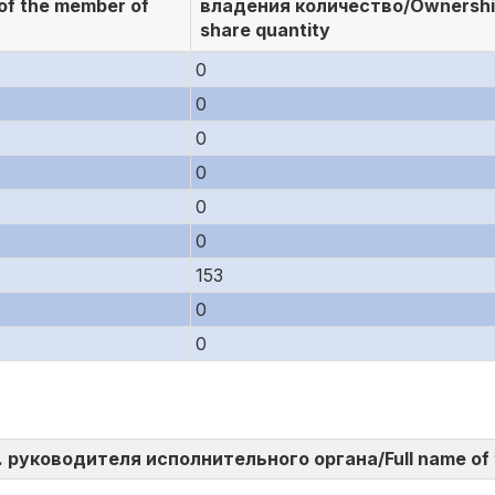
of the member of
владения количество/Ownersh
share quantity
0
0
0
0
0
0
153
0
0
И.О. руководителя исполнительного органа/Full name of