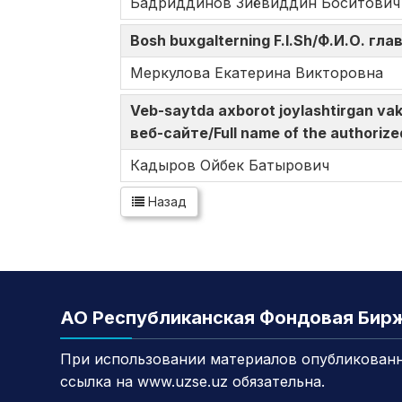
Бадриддинов Зиёвиддин Боситович
Bosh buxgalterning F.I.Sh/Ф.И.О. гл
Меркулова Екатерина Викторовна
Veb-saytda axborot joylashtirgan v
веб-сайте/Full name of the authorize
Кадыров Ойбек Батырович
Назад
АО Республиканская Фондовая Бир
При использовании материалов опубликованн
ссылка на www.uzse.uz обязательна.