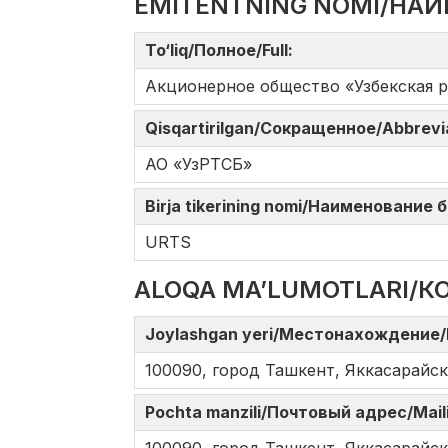
EMITENTNING NOMI/НАИ
To‘liq/Полное/Full:
Акционерное общество «Узбекская р
Qisqartirilgan/Сокращенное/Abbrev
АО «УзРТСБ»
Birja tikerining nomi/Наименование
URTS
ALOQA MA’LUMOTLARI/К
Joylashgan yeri/Местонахождение/
100090, город Ташкент, Яккасарайск
Pochta manzili/Почтовый адрес/Mail