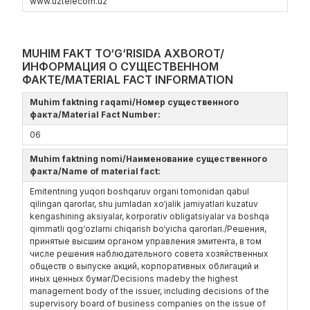
www.uztelecom.uz
MUHIM FAKT TO‘G‘RISIDA AXBOROT/
ИНФОРМАЦИЯ О СУЩЕСТВЕННОМ
ФАКТЕ/MATERIAL FACT INFORMATION
Muhim faktning raqami/Номер существенного
факта/Material Fact Number:
06
Muhim faktning nomi/Наименование существенного
факта/Name of material fact:
Emitentning yuqori boshqaruv organi tomonidan qabul
qilingan qarorlar, shu jumladan xo‘jalik jamiyatlari kuzatuv
kengashining aksiyalar, korporativ obligatsiyalar va boshqa
qimmatli qog‘ozlarni chiqarish bo‘yicha qarorlari./Решения,
принятые высшим органом управления эмитента, в том
числе решения наблюдательного совета хозяйственных
обществ о выпуске акций, корпоративных облигаций и
иных ценных бумаг/Decisions madeby the highest
management body of the issuer, including decisions of the
supervisory board of business companies on the issue of