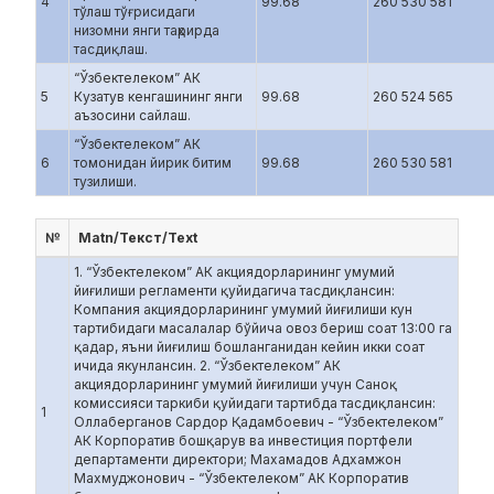
4
99.68
260 530 581
тўлаш тўғрисидаги
низомни янги таҳрирда
тасдиқлаш.
“Ўзбектелеком” АК
5
Кузатув кенгашининг янги
99.68
260 524 565
аъзосини сайлаш.
“Ўзбектелеком” АК
6
томонидан йирик битим
99.68
260 530 581
тузилиши.
№
Matn/Текст/Text
1. “Ўзбектелеком” АК акциядорларининг умумий
йиғилиши регламенти қуйидагича тасдиқлансин:
Компания акциядорларининг умумий йиғилиши кун
тартибидаги масалалар бўйича овоз бериш соат 13:00 га
қадар, яъни йиғилиш бошланганидан кейин икки соат
ичида якунлансин. 2. “Ўзбектелеком” АК
акциядорларининг умумий йиғилиши учун Саноқ
комиссияси таркиби қуйидаги тартибда тасдиқлансин:
1
Оллаберганов Сардор Қадамбоевич - “Ўзбектелеком”
АК Корпоратив бошқарув ва инвестиция портфели
департаменти директори; Махамадов Адхамжон
Махмуджонович - “Ўзбектелеком” АК Корпоратив