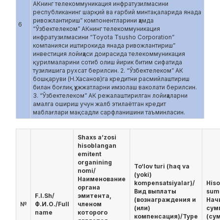
АКнинг телекоммуникация инфратузилмасини
республиканинг шарқий ва ғарбий минтақаларида янада
ривожлантириш” компонентларини ҳамда
6
“Ўзбектелеком” АКнинг телекоммуникация
инфратузилмасини “Toyota Tsusho Corporation”
компанияси иштирокида янада ривожлантириш”
инвестиция лойиҳаси доирасида телекоммуникация
қурилмаларини сотиб олиш йирик битим сифатида
тузилишига рухсат берилсин. 2. “Ўзбектелеком” АК
бошқаруви (Н.Хасанов)га кредитни расмийлаштириш
билан боғлиқ ҳужжатларни имзолаш ваколати берилсин.
3. “Ўзбектелеком” АК режалаштирилган лойиҳаларни
амалга ошириш учун жалб этилаётган кредит
маблағлари мақсадли сарфланишини таъминласин.
Shaxs a’zosi
hisoblangan
emitent
organining
To‘lov turi (haq va
nomi/
(yoki)
Наименование
kompensatsiyalar)/
His
органа
Вид выплаты
sum
F.I.Sh/
эмитента,
(вознаграждения и
Нач
№
Ф.И.О./Full
членом
(или)
сум
name
которого
компенсация)/Type
(су