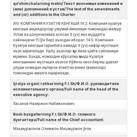
qo‘shimchalarning matni/Текст вносимых изменений и
(или) дополнений в устав/The text of the amendments
and (or) additions to the Charter
ХIV. КОМПАНИЯ КУЗАТУВ КЕНГАШИ 14.2. Компания кузатув
кенгаши акциядорлар умумий йиғилиши томонидан мазкур
Устав ва қонунчиликка асосан 3 (уч) йил муддатга
сайланувчи 11 (ўн бир) аъзодан иборат. 14.5. Компания
Кузатув кенгаши таркибига камида 3 (уч) нафар мустақил
аъзо киритилади. Ушбу аъзолар ҳар йили қайта сайланиши
мумкин. Бунда, номзодни кўрсатиш ҳамда Кузатув
кенгашининг мустақил аъзоси бўйича овоз бериш давлат
улуши номидан иштирок этаётган вакил (вакиллар)
томонидан амалга оширилади.
Ijroiya organi rahbarining F.I.Sh/Ф.И.О. руководителя
исполнительного органа/Full name of the head of the
executive agency:
Хасанов Назиржон Набижонович
Bosh buxgalterning F.I.Sh/Ф.И.О. главного
бухгалтера/Full name of the Chief accountant:
Маъмуржонов Олимжон Маъмуржон ўғли