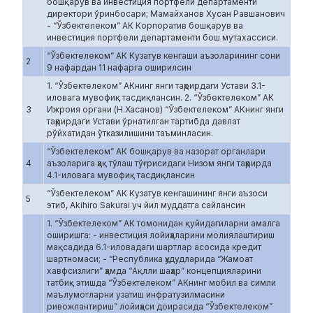
бошқарув ва инвестиция портфели департаменти
директори ўринбосари; Мамайханов Хусан Равшанович
- “Ўзбектелеком” АК Корпоратив бошқарув ва
инвестиция портфели департаменти бош мутахассиси.
“Ўзбектелеком” АК Кузатув кенгаши аъзоларининг сони
2
9 нафардан 11 нафарга оширилсин
1. “Ўзбектелеком” АКнинг янги таҳрирдаги Устави 3.1-
иловага мувофиқ тасдиқлансин. 2. “Ўзбектелеком” АК
3
Ижроия органи (Н.Хасанов) “Ўзбектелеком” АКнинг янги
таҳрирдаги Устави ўрнатилган тартибда давлат
рўйхатидан ўтказилишини таъминласин.
“Ўзбектелеком” АК бошқарув ва назорат органлари
4
аъзоларига ҳақ тўлаш тўғрисидаги Низом янги таҳрирда
4.1-иловага мувофиқ тасдиқлансин
“Ўзбектелеком” АК Кузатув кенгашининг янги аъзоси
5
этиб, Akihiro Sakurai уч йил муддатга сайлансин
1. “Ўзбектелеком” АК томонидан қуйидагиларни амалга
оширишга: - инвестиция лойиҳаларини молиялаштириш
мақсадида 6.1-иловадаги шартлар асосида кредит
шартномаси; - “Республика ҳудудларида “Жамоат
хавфсизлиги” ҳамда “Ақлли шаҳар” концепцияларини
татбиқ этишда “Ўзбектелеком” АКнинг мобил ва симли
маълумотларни узатиш инфратузилмасини
ривожлантириш” лойиҳаси доирасида “Ўзбектелеком”