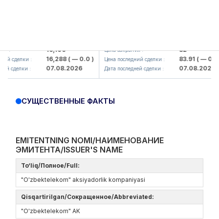
maliq KMK> AJ)
KFSK (<Kafolat sug'urta kompaniyas
16,100
82
Цена закрытия :
16,288
( — 0.0 )
83.91
( — 0.0 )
сделки :
Цена последний сделки :
07.08.2026
07.08.2026
делки :
Дата последней сделки :
СУЩЕСТВЕННЫЕ ФАКТЫ
EMITENTNING NOMI/НАИМЕНОВАНИЕ
ЭМИТЕНТА/ISSUER'S NAME
To‘liq/Полное/Full:
"O'zbektelekom" aksiyadorlik kompaniyasi
Qisqartirilgan/Сокращенное/Abbreviated:
"O'zbektelekom" AK