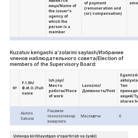
является
of payment
amo
лицо/Name of
(remuneration and
the issuer's
(or) compensation)
agency of
which the
person is a
member
Kuzatuv kengashi a’zolarini saylash/Избрание
членов наблюдательного совета/Election of
members of the Supervisory Board:
Egamizd
Ish joyi/
aktsiyala
F.I.Sh/
Место
Lavozimi/
Тип
№
Ф.И.О./Full
работы/Place
Должность/Post
принад
name
of work
акций/Ty
shares h
Рақамли
Akihiro
технологиялар
Маслаҳатчи
0
Sakurai
вазирлиги
Ustavga kiritilayotgan o‘zgartirish va (yoki)