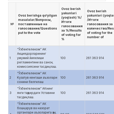
Ovoz berish
Ovoz berish
yakunlari
Ovoz berishga qo‘yilgan
yakunlari (yoqla
(yoqlash) %/
masalalar/Вопросы,
/Итоги
Итоги
№
поставленные на
голосования за
голосования
голосование/Questions
количество/Res
за %/Results
put to the vote
of voting for the
of voting for
number of
%
“Ўзбектелеком” AK
Акциядорларининг
1
умумий йиғилиши
100
261 363 914
регламентини ва саноқ
комиссиясини тасдиқлаш.
“Ўзбектелеком” АК
2
Kузатув кенгаши аъзолари
100
261 363 914
сонини белгилаш
“Ўзбектелеком” АКнинг
3
янги таҳрирдаги Уставини
100
261 363 914
тасдиқлаш.
“Ўзбектелеком” АК
бошқарув ва назорат
органлари аъзоларига ҳақ