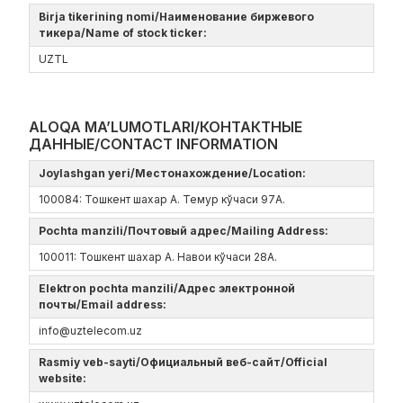
Birja tikerining nomi/Наименование биржевого
тикера/Name of stock ticker:
UZTL
ALOQA MA’LUMOTLARI/КОНТАКТНЫЕ
ДАННЫЕ/CONTACT INFORMATION
Joylashgan yeri/Местонахождение/Location:
100084: Тошкент шахар А. Темур кўчаси 97А.
Pochta manzili/Почтовый адрес/Mailing Address:
100011: Тошкент шахар А. Навои кўчаси 28А.
Elektron pochta manzili/Адрес электронной
почты/Email address:
info@uztelecom.uz
Rasmiy veb-sayti/Официальный веб-сайт/Official
website: