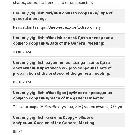
shares, corporate bonds and other securities
Umumiy yig‘ilish turi/Вид общего собрания/Type of
general meeting:
Navbatdan tashqari/Внеочередное/Extraordinary
Umumiy yig‘ilish o‘tkazish sanasi/Дата проведения
общего собрания/Date of the General Meeting:
31.10.2024
Umumiy yig‘ilish bayonnomasi tuzilgan sana/Дата
составления протокола общего собрания/Date of
preparation of the protocol of the general meeting:
08.11.2024
Umumiy yig‘ilish o‘tkazilgan joy/Место проведения
общего собрания/place of the general meeting:
Тошкент шаҳри, М.Улуғбек тумани, И.Мўминов кўчаси, 4/2-уй
Umumiy yig‘ilish kvorumi/Кворум общего
собрания/Quorum of the General Meeting:
95.81