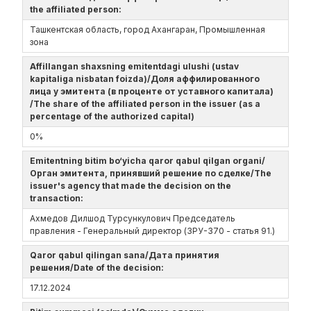
the affiliated person:
Ташкентская область, город Ахангаран, Промышленная
зона
Affillangan shaxsning emitentdagi ulushi (ustav
kapitaliga nisbatan foizda)/Доля аффилированного
лица у эмитента (в проценте от уставного капитала)
/The share of the affiliated person in the issuer (as a
percentage of the authorized capital)
0%
Emitentning bitim bo‘yicha qaror qabul qilgan organi/
Орган эмитента, принявший решение по сделке/The
issuer's agency that made the decision on the
transaction:
Ахмедов Дилшод Турсункулович Председатель
правления - Генеральный директор (ЗРУ-370 - статья 91.)
Qaror qabul qilingan sana/Дата принятия
решения/Date of the decision:
17.12.2024