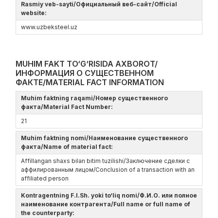
Rasmiy veb-sayti/Официальный веб-сайт/Official
website:
www.uzbeksteel.uz
MUHIM FAKT TO‘G‘RISIDA AXBOROT/
ИНФОРМАЦИЯ О СУЩЕСТВЕННОМ
ФАКТЕ/MATERIAL FACT INFORMATION
Muhim faktning raqami/Номер существенного
факта/Material Fact Number:
21
Muhim faktning nomi/Наименование существенного
факта/Name of material fact:
Affillangan shaxs bilan bitim tuzilishi/Заключение сделки с
аффилированным лицом/Conclusion of a transaction with an
affiliated person
Kontragentning F.I.Sh. yoki to‘liq nomi/Ф.И.О. или полное
наименование контрагента/Full name or full name of
the counterparty: