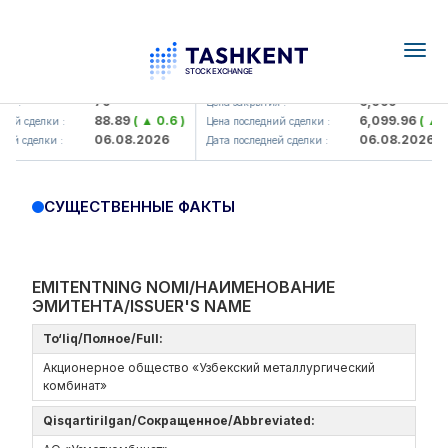
Togg
navig
amkorbank> ATB)
UZMK (<O'zmetkombinat> AJ)
79
6,099
я :
Цена закрытия :
88.89
( ▲ 0.6 )
6,099.96
( ▲ 0.
ий сделки :
Цена последний сделки :
06.08.2026
06.08.2026
ей сделки :
Дата последней сделки :
СУЩЕСТВЕННЫЕ ФАКТЫ
EMITENTNING NOMI/НАИМЕНОВАНИЕ
ЭМИТЕНТА/ISSUER'S NAME
To‘liq/Полное/Full:
Акционерное общество «Узбекский металлургический
комбинат»
Qisqartirilgan/Сокращенное/Abbreviated: