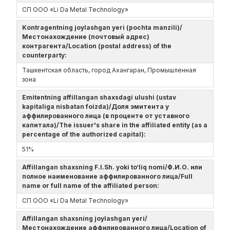
СП ООО «Li Da Metal Technology»
Kontragentning joylashgan yeri (pochta manzili)/
Местонахождение (почтовый адрес)
контрагента/Location (postal address) of the
counterparty:
Ташкентская область, город Ахангаран, Промышленная
зона
Emitentning affillangan shaxsdagi ulushi (ustav
kapitaliga nisbatan foizda)/Доля эмитента у
аффилированного лица (в проценте от уставного
капитала)/The issuer's share in the affiliated entity (as a
percentage of the authorized capital):
51%
Affillangan shaxsning F.I.Sh. yoki to‘liq nomi/Ф.И.О. или
полное наименование аффилированного лица/Full
name or full name of the affiliated person:
СП ООО «Li Da Metal Technology»
Affillangan shaxsning joylashgan yeri/
Местонахождение аффилированного лица/Location of