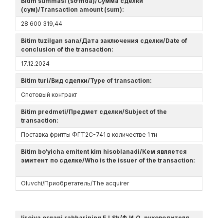
Bitim summasi (so‘mda)/Сумма сделки
(сум)/Transaction amount (sum):
28 600 319,44
Bitim tuzilgan sana/Дата заключения сделки/Date of
conclusion of the transaction:
17.12.2024
Bitim turi/Вид сделки/Type of transaction:
Спотовый контракт
Bitim predmeti/Предмет сделки/Subject of the
transaction:
Поставка фритты ФГТ2С-741 в количестве 1 тн
Bitim bo‘yicha emitent kim hisoblanadi/Кем является
эмитент по сделке/Who is the issuer of the transaction:
Oluvchi/Приобретатель/The acquirer
Ijroiya organi rahbarining F.I.Sh/Ф.И.О. руководителя