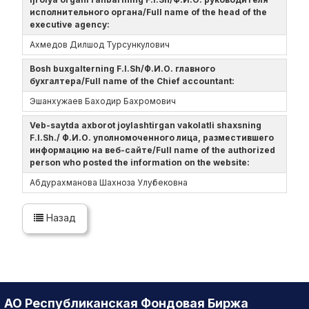
исполнительного органа/Full name of the head of the
executive agency:
Ахмедов Дилшод Турсункулович
Bosh buxgalterning F.I.Sh/Ф.И.О. главного
бухгалтера/Full name of the Chief accountant:
Эшанхужаев Баходир Бахромович
Veb-saytda axborot joylashtirgan vakolatli shaxsning
F.I.Sh./ Ф.И.О. уполномоченного лица, разместившего
информацию на веб-сайте/Full name of the authorized
person who posted the information on the website:
Абдурахманова Шахноза Улуғбековна
Назад
АО Республиканская Фондовая Биржа