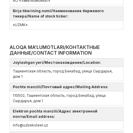
АО «Узметкомбинат»
Birja tikerining nomi/Наименование биржевого
тикера/Name of stock ticker:
«UZMK»
ALOQA MA’LUMOTLARI/КОНТАКТНЫЕ
ДАННЫЕ/CONTACT INFORMATION
Joylashgan yeri/Местонахождение/Location:
Ташкентская область, город Бекабад, улица Сырдарья,
дом 1
Pochta manzili/Почтовый адрес/Mailing Address:
110502, Ташкентская область, город Бекабад, улица
Сырдарья, дом 1
Elektron pochta manzili/Адрес электронной
почты/Email address:
info@uzbeksteel.uz