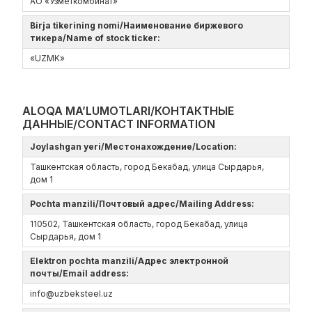
АО «Узметкомбинат»
Birja tikerining nomi/Наименование биржевого
тикера/Name of stock ticker:
«UZMK»
ALOQA MA’LUMOTLARI/КОНТАКТНЫЕ
ДАННЫЕ/CONTACT INFORMATION
Joylashgan yeri/Местонахождение/Location:
Ташкентская область, город Бекабад, улица Сырдарья,
дом 1
Pochta manzili/Почтовый адрес/Mailing Address:
110502, Ташкентская область, город Бекабад, улица
Сырдарья, дом 1
Elektron pochta manzili/Адрес электронной
почты/Email address:
info@uzbeksteel.uz