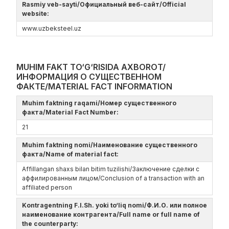
Rasmiy veb-sayti/Официальный веб-сайт/Official
website:
www.uzbeksteel.uz
MUHIM FAKT TO‘G‘RISIDA AXBOROT/
ИНФОРМАЦИЯ О СУЩЕСТВЕННОМ
ФАКТЕ/MATERIAL FACT INFORMATION
Muhim faktning raqami/Номер существенного
факта/Material Fact Number:
21
Muhim faktning nomi/Наименование существенного
факта/Name of material fact:
Affillangan shaxs bilan bitim tuzilishi/Заключение сделки с
аффилированным лицом/Conclusion of a transaction with an
affiliated person
Kontragentning F.I.Sh. yoki to‘liq nomi/Ф.И.О. или полное
наименование контрагента/Full name or full name of
the counterparty: