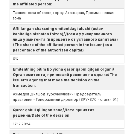
the affiliated person:
Ташкентская область, город Ахангаран, Промышленная
зона
Affillangan shaxsning emitentdagi ulushi (ustav
kapitaliga nisbatan foizda)/Доля аффилированного
лица у эмитента (в проценте от уставного капитала)
/The share of the affiliated person in the issuer (as a
percentage of the authorized capital)
0%
Emitentning bitim bo‘yicha qaror qabul qilgan organi/
Орган эмитента, принявший решение по сделке/The
issuer's agency that made the decision on the
transaction:
Ахмедов Дилшод Турсункулович Председатель
правления - Генеральный директор (ЗРУ-370 - статья 91.)
Qaror qabul qilingan sana/Дата принятия
решения/Date of the decision:
17.12.2024