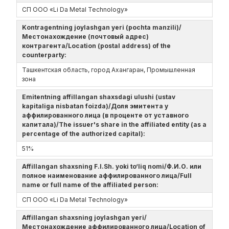
СП ООО «Li Da Metal Technology»
Kontragentning joylashgan yeri (pochta manzili)/
Местонахождение (почтовый адрес)
контрагента/Location (postal address) of the
counterparty:
Ташкентская область, город Ахангаран, Промышленная
зона
Emitentning affillangan shaxsdagi ulushi (ustav
kapitaliga nisbatan foizda)/Доля эмитента у
аффилированного лица (в проценте от уставного
капитала)/The issuer's share in the affiliated entity (as a
percentage of the authorized capital):
51%
Affillangan shaxsning F.I.Sh. yoki to‘liq nomi/Ф.И.О. или
полное наименование аффилированного лица/Full
name or full name of the affiliated person:
СП ООО «Li Da Metal Technology»
Affillangan shaxsning joylashgan yeri/
Местонахождение аффилированного лица/Location of