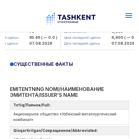
Togg
navig
amkorbank> ATB)
UZMK (<O'zmetkombinat> AJ)
79
6,099
я :
Цена закрытия :
95.49
( — 0.0 )
6,400
( — 0.0 )
ий сделки :
Цена последний сделки :
07.08.2026
07.08.2026
ей сделки :
Дата последней сделки :
СУЩЕСТВЕННЫЕ ФАКТЫ
EMITENTNING NOMI/НАИМЕНОВАНИЕ
ЭМИТЕНТА/ISSUER'S NAME
To‘liq/Полное/Full:
Акционерное общество «Узбекский металлургический
комбинат»
Qisqartirilgan/Сокращенное/Abbreviated: