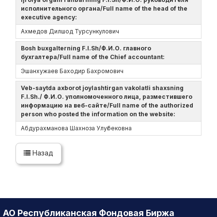
исполнительного органа/Full name of the head of the
executive agency:
Ахмедов Дилшод Турсункулович
Bosh buxgalterning F.I.Sh/Ф.И.О. главного
бухгалтера/Full name of the Chief accountant:
Эшанхужаев Баходир Бахромович
Veb-saytda axborot joylashtirgan vakolatli shaxsning
F.I.Sh./ Ф.И.О. уполномоченного лица, разместившего
информацию на веб-сайте/Full name of the authorized
person who posted the information on the website:
Абдурахманова Шахноза Улуғбековна
Назад
АО Республиканская Фондовая Биржа