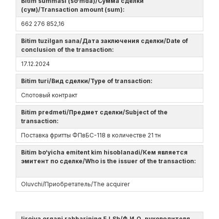
Bitim summasi (so‘mda)/Сумма сделки
(сум)/Transaction amount (sum):
662 276 852,16
Bitim tuzilgan sana/Дата заключения сделки/Date of
conclusion of the transaction:
17.12.2024
Bitim turi/Вид сделки/Type of transaction:
Спотовый контракт
Bitim predmeti/Предмет сделки/Subject of the
transaction:
Поставка фритты ФПвБС-118 в количестве 21 тн
Bitim bo‘yicha emitent kim hisoblanadi/Кем является
эмитент по сделке/Who is the issuer of the transaction:
Oluvchi/Приобретатель/The acquirer
Ijroiya organi rahbarining F.I.Sh/Ф.И.О. руководителя