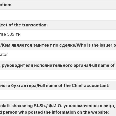
action:
ect of the transaction:
ве 535 тн
di/Кем является эмитент по сделке/Who is the issuer o
ator
И.О. руководителя исполнительного органа/Full name of
авного бухгалтера/Full name of the Chief accountant:
akolatli shaxsning F.I.Sh./ Ф.И.О. уполномоченного л
d person who posted the information on the website: