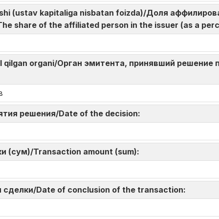
lushi (ustav kapitaliga nisbatan foizda)/Доля аффилир
 share of the affiliated person in the issuer (as a per
bul qilgan organi/Орган эмитента, принявший решение 
n:
в
нятия решения/Date of the decision:
и (сум)/Transaction amount (sum):
 сделки/Date of conclusion of the transaction: