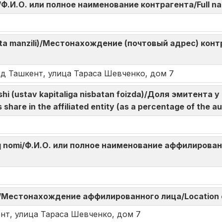
omi/Ф.И.О. или полное наименование контрагента/Full na
hta manzili)/Местонахождение (почтовый адрес) контр
од Ташкент, улица Тараса Шевченко, дом 7
lushi (ustav kapitaliga nisbatan foizda)/Доля эмитент
hare in the affiliated entity (as a percentage of the au
o‘liq nomi/Ф.И.О. или полное наименование аффилированн
eri/Местонахождение аффилированного лица/Location of
нт, улица Тараса Шевченко, дом 7