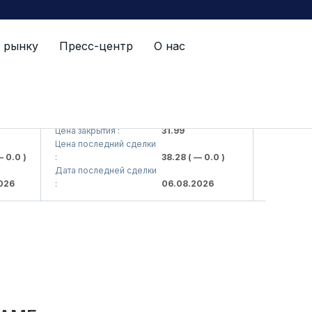
 рынку
Пресс-центр
О нас
SQBN (<O'zsanoatqurilishbank> ATB)
SQBNP (<O'z
Цена закрытия :
31.99
Цена закрытия 
Цена последний сделки
Цена последн
0 )
:
38.28
( — 0.0 )
:
Дата последней сделки
Дата последн
:
06.08.2026
: