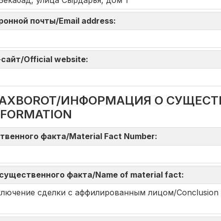
 Бекабад, улица Сырдарья, дом 1
тронной почты/Email address:
айт/Official website:
DA AXBOROT/ИНФОРМАЦИЯ О СУЩЕС
NFORMATION
твенного факта/Material Fact Number:
существенного факта/Name of material fact:
i/Заключение сделки с аффилированным лицом/Conclusion of 