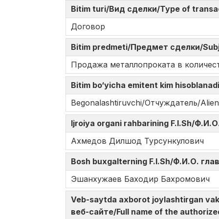
Bitim turi/Вид сделки/Type of trans
Договор
Bitim predmeti/Предмет сделки/Subj
Продажа металлопроката в количест
Bitim bo‘yicha emitent kim hisoblana
Begonalashtiruvchi/Отчуждатель/Alien
Ijroiya organi rahbarining F.I.Sh/Ф.
Ахмедов Дилшод Турсункулович
Bosh buxgalterning F.I.Sh/Ф.И.О. гл
Эшанхужаев Баходир Бахромович
Veb-saytda axborot joylashtirgan v
веб-сайте/Full name of the authorize