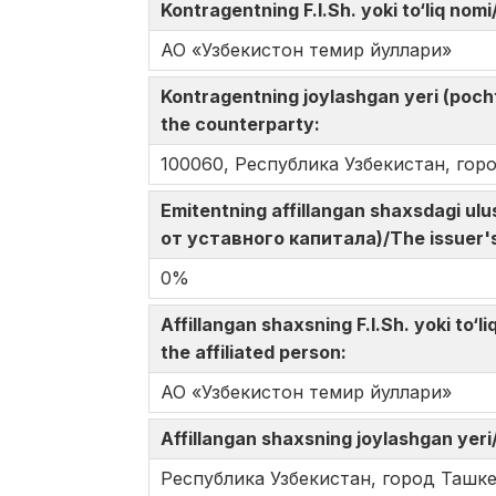
Kontragentning F.I.Sh. yoki to‘liq n
АО «Узбекистон темир йуллари»
Kontragentning joylashgan yeri (poc
the counterparty:
100060, Республика Узбекистан, гор
Emitentning affillangan shaxsdagi u
от уставного капитала)/The issuer's s
0%
Affillangan shaxsning F.I.Sh. yoki t
the affiliated person:
АО «Узбекистон темир йуллари»
Affillangan shaxsning joylashgan y
Республика Узбекистан, город Ташке