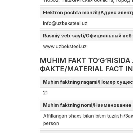
110502, Ташкентская область, город
Elektron pochta manzili/Адрес элек
info@uzbeksteel.uz
Rasmiy veb-sayti/Официальный веб-с
www.uzbeksteel.uz
MUHIM FAKT TO‘G‘RISI
ФАКТЕ/MATERIAL FACT I
Muhim faktning raqami/Номер сущес
21
Muhim faktning nomi/Наименование 
Affillangan shaxs bilan bitim tuzilish
person