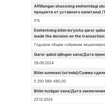
Affillangan shaxsning emitentdagi u
проценте от уставного капитала) /The
0%
Emitentning bitim bo‘yicha qaror qa
made the decision on the transactio
Годовое общее собрание акционеро
Qaror qabul qilingan sana/Дата при
29.06.2024
Bitim summasi (so‘mda)/Сумма сделк
5 250 589 480,00
Bitim tuzilgan sana/Дата заключения
23.12.2024