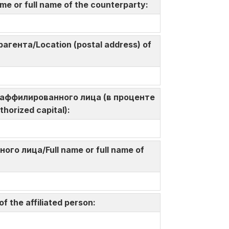
me or full name of the counterparty:
агента/Location (postal address) of
а у аффилированного лица (в проценте
thorized capital):
ого лица/Full name or full name of
 the affiliated person: