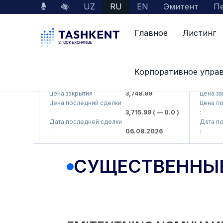
UZ
RU
EN
Эмитент
Пе
Главное
Листинг
Корпоративное упра
UZMKP (<O'zmetkombinat> AJ)
KVTS (<Kv
Цена закрытия :
3,748.99
Цена закрыт
Цена последний сделки
Цена после
 0.0 )
:
3,715.99
( — 0.0 )
:
Дата последней сделки
Дата после
:
06.08.2026
:
СУЩЕСТВЕННЫ