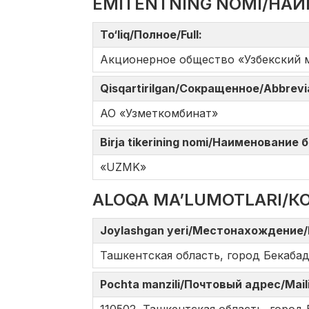
EMITENTNING NOMI/НАИ
To‘liq/Полное/Full:
Акционерное общество «Узбекский 
Qisqartirilgan/Сокращенное/Abbrev
АО «Узметкомбинат»
Birja tikerining nomi/Наименование
«UZMK»
ALOQA MA’LUMOTLARI/К
Joylashgan yeri/Местонахождение/
Ташкентская область, город Бекабад
Pochta manzili/Почтовый адрес/Mail