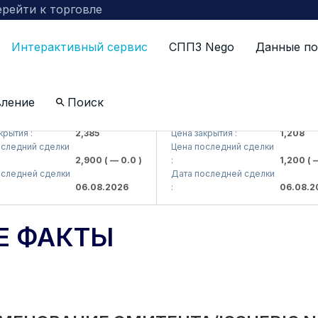
рейти к торговле
Интерактивный сервис
СППЗ Nego
Данные по
вление
Поиск
arts> AJ)
QZSM (<Qizilqumsement> AJ)
ия :
2,385
Цена закрытия :
1,208
дний сделки
Цена последний сделки
2,900
( — 0.0 )
:
1,200
( — 0.
дней сделки
Дата последней сделки
06.08.2026
:
06.08.2026
Е ФАКТЫ