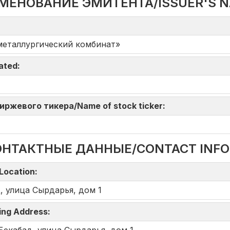
МЕНОВАНИЕ ЭМИТЕНТА/ISSUER'S 
металлургический комбинат»
iated:
 биржевого тикера/Name of stock ticker:
ОНТАКТНЫЕ ДАННЫЕ/CONTACT INF
Location:
, улица Сырдарья, дом 1
ing Address: