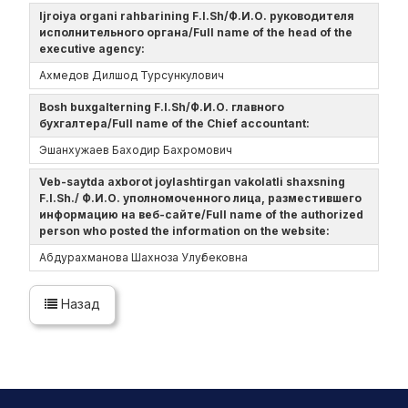
Ijroiya organi rahbarining F.I.Sh/Ф.И.О. руководителя
исполнительного органа/Full name of the head of the
executive agency:
Ахмедов Дилшод Турсункулович
Bosh buxgalterning F.I.Sh/Ф.И.О. главного
бухгалтера/Full name of the Chief accountant:
Эшанхужаев Баходир Бахромович
Veb-saytda axborot joylashtirgan vakolatli shaxsning
F.I.Sh./ Ф.И.О. уполномоченного лица, разместившего
информацию на веб-сайте/Full name of the authorized
person who posted the information on the website:
Абдурахманова Шахноза Улуғбековна
Назад