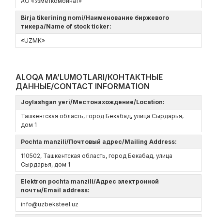
АО «Узметкомбинат»
Birja tikerining nomi/Наименование биржевого
тикера/Name of stock ticker:
«UZMK»
ALOQA MA’LUMOTLARI/КОНТАКТНЫЕ
ДАННЫЕ/CONTACT INFORMATION
Joylashgan yeri/Местонахождение/Location:
Ташкентская область, город Бекабад, улица Сырдарья,
дом 1
Pochta manzili/Почтовый адрес/Mailing Address:
110502, Ташкентская область, город Бекабад, улица
Сырдарья, дом 1
Elektron pochta manzili/Адрес электронной
почты/Email address:
info@uzbeksteel.uz