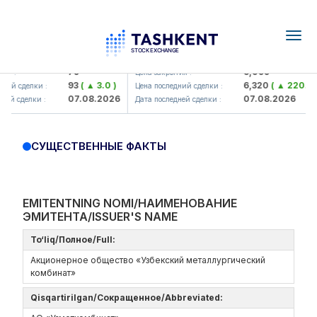
Togg
navig
Hamkorbank> ATB)
UZMK (<O'zmetkombinat> AJ)
79
6,099
я :
Цена закрытия :
93
( ▲ 3.0 )
6,320
( ▲ 220.04 
ий сделки :
Цена последний сделки :
07.08.2026
07.08.2026
ей сделки :
Дата последней сделки :
СУЩЕСТВЕННЫЕ ФАКТЫ
EMITENTNING NOMI/НАИМЕНОВАНИЕ
ЭМИТЕНТА/ISSUER'S NAME
To‘liq/Полное/Full:
Акционерное общество «Узбекский металлургический
комбинат»
Qisqartirilgan/Сокращенное/Abbreviated: