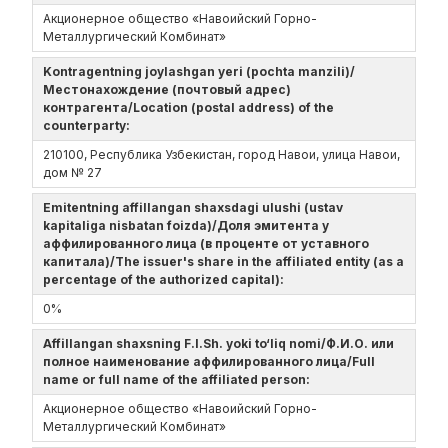
Акционерное общество «Навоийский Горно-
Металлургический Комбинат»
Kontragentning joylashgan yeri (pochta manzili)/
Местонахождение (почтовый адрес)
контрагента/Location (postal address) of the
counterparty:
210100, Республика Узбекистан, город Навои, улица Навои,
дом № 27
Emitentning affillangan shaxsdagi ulushi (ustav
kapitaliga nisbatan foizda)/Доля эмитента у
аффилированного лица (в проценте от уставного
капитала)/The issuer's share in the affiliated entity (as a
percentage of the authorized capital):
0%
Affillangan shaxsning F.I.Sh. yoki to‘liq nomi/Ф.И.О. или
полное наименование аффилированного лица/Full
name or full name of the affiliated person:
Акционерное общество «Навоийский Горно-
Металлургический Комбинат»