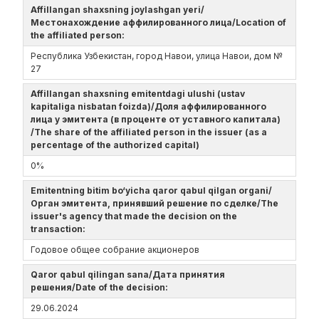
Affillangan shaxsning joylashgan yeri/
Местонахождение аффилированного лица/Location of
the affiliated person:
Республика Узбекистан, город Навои, улица Навои, дом №
27
Affillangan shaxsning emitentdagi ulushi (ustav
kapitaliga nisbatan foizda)/Доля аффилированного
лица у эмитента (в проценте от уставного капитала)
/The share of the affiliated person in the issuer (as a
percentage of the authorized capital)
0%
Emitentning bitim bo‘yicha qaror qabul qilgan organi/
Орган эмитента, принявший решение по сделке/The
issuer's agency that made the decision on the
transaction:
Годовое общее собрание акционеров
Qaror qabul qilingan sana/Дата принятия
решения/Date of the decision:
29.06.2024