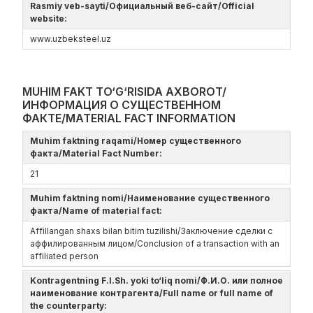
Rasmiy veb-sayti/Официальный веб-сайт/Official
website:
www.uzbeksteel.uz
MUHIM FAKT TO‘G‘RISIDA AXBOROT/
ИНФОРМАЦИЯ О СУЩЕСТВЕННОМ
ФАКТЕ/MATERIAL FACT INFORMATION
Muhim faktning raqami/Номер существенного
факта/Material Fact Number:
21
Muhim faktning nomi/Наименование существенного
факта/Name of material fact:
Affillangan shaxs bilan bitim tuzilishi/Заключение сделки с
аффилированным лицом/Conclusion of a transaction with an
affiliated person
Kontragentning F.I.Sh. yoki to‘liq nomi/Ф.И.О. или полное
наименование контрагента/Full name or full name of
the counterparty: