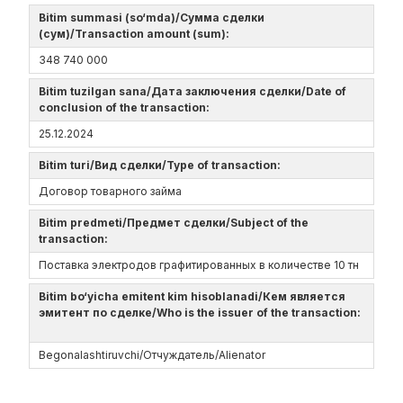
Bitim summasi (so‘mda)/Сумма сделки
(сум)/Transaction amount (sum):
348 740 000
Bitim tuzilgan sana/Дата заключения сделки/Date of
conclusion of the transaction:
25.12.2024
Bitim turi/Вид сделки/Type of transaction:
Договор товарного займа
Bitim predmeti/Предмет сделки/Subject of the
transaction:
Поставка электродов графитированных в количестве 10 тн
Bitim bo‘yicha emitent kim hisoblanadi/Кем является
эмитент по сделке/Who is the issuer of the transaction:
Begonalashtiruvchi/Отчуждатель/Alienator