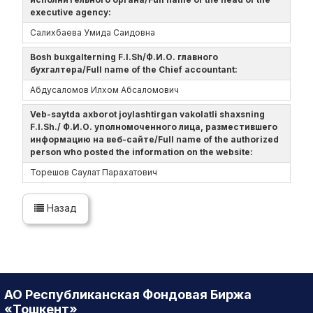
executive agency:
Салихбаева Умида Саидовна
Bosh buxgalterning F.I.Sh/Ф.И.О. главного
бухгалтера/Full name of the Chief accountant:
Абдусаломов Илхом Абсаломович
Veb-saytda axborot joylashtirgan vakolatli shaxsning
F.I.Sh./ Ф.И.О. уполномоченного лица, разместившего
информацию на веб-сайте/Full name of the authorized
person who posted the information on the website:
Торешов Саулат Парахатович
Назад
АО Республиканская Фондовая Биржа
«Тошкент»