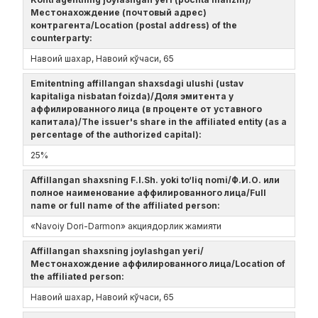
Местонахождение (почтовый адрес)
контрагента/Location (postal address) of the
counterparty:
Навоий шахар, Навоий кўчаси, 65
Emitentning affillangan shaxsdagi ulushi (ustav
kapitaliga nisbatan foizda)/Доля эмитента у
аффилированного лица (в проценте от уставного
капитала)/The issuer's share in the affiliated entity (as a
percentage of the authorized capital):
25%
Affillangan shaxsning F.I.Sh. yoki to‘liq nomi/Ф.И.О. или
полное наименование аффилированного лица/Full
name or full name of the affiliated person:
«Navoiy Dori-Darmon» акциядорлик жамияти
Affillangan shaxsning joylashgan yeri/
Местонахождение аффилированного лица/Location of
the affiliated person:
Навоий шахар, Навоий кўчаси, 65