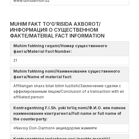
www.doridarmon.uz
MUHIM FAKT TO‘G‘RISIDA AXBOROT/
ИНФОРМАЦИЯ О СУЩЕСТВЕННОМ
ФАКТЕ/MATERIAL FACT INFORMATION
Muhim faktning raqami/Номер существенного
факта/Material Fact Number:
21
Muhim faktning nomi/Наименование существенного
факта/Name of material fact:
Affillangan shaxs bilan bitim tuzilishi/Заключение сделки с
аффилированным лицом/Conclusion of a transaction with an
affiliated person
Kontragentning F.I.Sh. yoki to‘liq nomi/Ф.И.О. или полное
наименование контрагента/Full name or full name of
the counterparty:
«Navoiy Dori-Darmon» акциядорлик жамияти
Kontragentning joylashgan yeri (pochta manzili)/