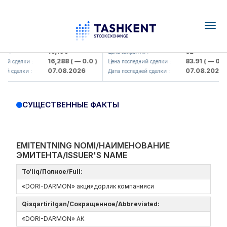
Togg
navig
Olmaliq KMK> AJ)
KFSK (<Kafolat sug'urta kompaniy
16,100
82
я :
Цена закрытия :
16,288
( — 0.0 )
83.91
( — 0.0 )
ий сделки :
Цена последний сделки :
07.08.2026
07.08.2026
ей сделки :
Дата последней сделки :
СУЩЕСТВЕННЫЕ ФАКТЫ
EMITENTNING NOMI/НАИМЕНОВАНИЕ
ЭМИТЕНТА/ISSUER'S NAME
To‘liq/Полное/Full:
«DORI-DARMON» акциядорлик компанияси
Qisqartirilgan/Сокращенное/Abbreviated:
«DORI-DARMON» АК