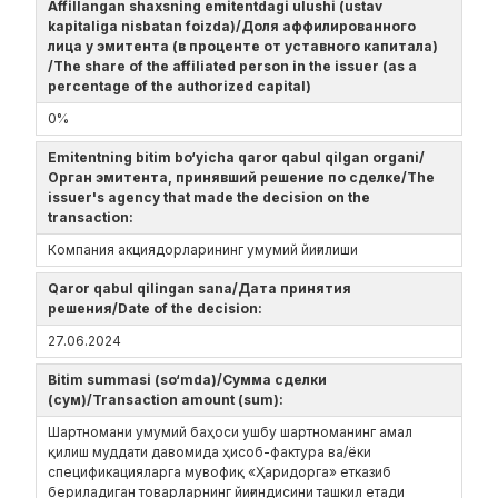
Affillangan shaxsning emitentdagi ulushi (ustav
kapitaliga nisbatan foizda)/Доля аффилированного
лица у эмитента (в проценте от уставного капитала)
/The share of the affiliated person in the issuer (as a
percentage of the authorized capital)
0%
Emitentning bitim bo‘yicha qaror qabul qilgan organi/
Орган эмитента, принявший решение по сделке/The
issuer's agency that made the decision on the
transaction:
Компания акциядорларининг умумий йиғилиши
Qaror qabul qilingan sana/Дата принятия
решения/Date of the decision:
27.06.2024
Bitim summasi (so‘mda)/Сумма сделки
(сум)/Transaction amount (sum):
Шартномани умумий баҳоси ушбу шартноманинг амал
қилиш муддати давомида ҳисоб-фактура ва/ёки
спецификацияларга мувофиқ «Ҳаридорга» етказиб
бериладиган товарларнинг йиғиндисини ташкил етади