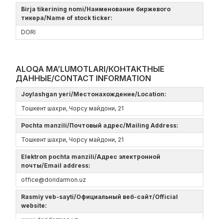
Birja tikerining nomi/Наименование биржевого
тикера/Name of stock ticker:
DORI
ALOQA MA’LUMOTLARI/КОНТАКТНЫЕ
ДАННЫЕ/CONTACT INFORMATION
Joylashgan yeri/Местонахождение/Location:
Тошкент шахри, Чорсу майдони, 21
Pochta manzili/Почтовый адрес/Mailing Address:
Тошкент шахри, Чорсу майдони, 21
Elektron pochta manzili/Адрес электронной
почты/Email address:
office@doridarmon.uz
Rasmiy veb-sayti/Официальный веб-сайт/Official
website: