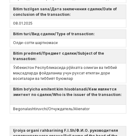
Bitim tuzilgan sana/Дата заключения сделки/Date of
conclusion of the transaction:
08.01.2025
Bitim turi/Вид сделки/Type of transaction:
Oлди-сотти шартномаси
Bitim predmeti/Предмет сделки/Subject of the
transaction:
Ўзбекистон Республикасида рўйхатга олинган ва тиббий
мақсадларда фойдаланиш учун рухсат етилган дори
воситалари ва тиббиёт буюмлар
Bitim bo‘yicha emitent kim hisoblanadi/Кем является
эмитент по сделке/Who is the issuer of the transaction:
Begonalashtiruvchi/Отчуждатель/Alienator
Ijroiya organi rahbarining F.I.Sh/Ф.И.О. руководителя
исполнительного органа/Full name of the head of the