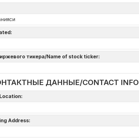
анияси
iated:
 биржевого тикера/Name of stock ticker:
ОНТАКТНЫЕ ДАННЫЕ/CONTACT INF
Location:
ing Address: