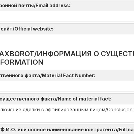
тронной почты/Email address:
айт/Official website:
DA AXBOROT/ИНФОРМАЦИЯ О СУЩЕС
NFORMATION
твенного факта/Material Fact Number:
существенного факта/Name of material fact:
i/Заключение сделки с аффилированным лицом/Conclusion of 
omi/Ф.И.О. или полное наименование контрагента/Full na