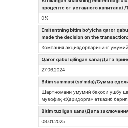
Affillangan shaxsning emitentdagi u
проценте от уставного капитала) /The
0%
Emitentning bitim bo‘yicha qaror qa
made the decision on the transactio
Компания акциядорларининг умумий
Qaror qabul qilingan sana/Дата при
27.06.2024
Bitim summasi (so‘mda)/Сумма сделк
Шартномани умумий баҳоси ушбу ша
мувофиқ «Ҳаридорга» етказиб берил
Bitim tuzilgan sana/Дата заключения
08.01.2025