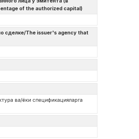
ованного лица у эмитента (в
centage of the authorized capital)
по сделке/The issuer's agency that
тура ва/ёки спецификацияларга