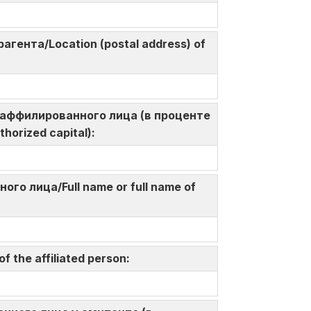
агента/Location (postal address) of
а у аффилированного лица (в проценте
thorized capital):
ого лица/Full name or full name of
 the affiliated person: