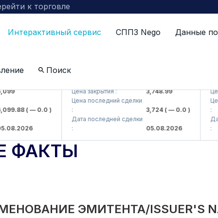
рейти к торговле
Интерактивный сервис
СППЗ Nego
Данные по
вление
Поиск
 AJ)
UZMKP (<O'zmetkombinat> AJ)
KVTS 
9
Цена закрытия :
3,748.99
Цена з
Цена последний сделки
Цена 
9.88
( — 0.0 )
:
3,724
( — 0.0 )
:
Дата последней сделки
Дата 
8.2026
:
05.08.2026
:
Е ФАКТЫ
МЕНОВАНИЕ ЭМИТЕНТА/ISSUER'S 