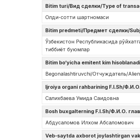
Bitim turi/Вид сделки/Type of trans
Oлди-сотти шартномаси
Bitim predmeti/Предмет сделки/Subj
Ўзбекистон Республикасида рўйхатг
тиббиёт буюмлар
Bitim bo‘yicha emitent kim hisoblana
Begonalashtiruvchi/Отчуждатель/Alien
Ijroiya organi rahbarining F.I.Sh/Ф.
Салихбаева Умида Саидовна
Bosh buxgalterning F.I.Sh/Ф.И.О. гл
Абдусаломов Илхом Абсаломович
Veb-saytda axborot joylashtirgan v