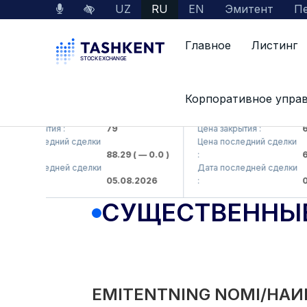
UZ
RU
EN
Эмитент
Пе
Главное
Листинг
Корпоративное упра
KB (<Hamkorbank> ATB)
UZMK (<O'zmetkombinat>
а закрытия :
79
Цена закрытия :
6,09
а последний сделки
Цена последний сделки
88.29
( — 0.0 )
:
6,09
а последней сделки
Дата последней сделки
05.08.2026
:
05.0
СУЩЕСТВЕННЫ
EMITENTNING NOMI/НАИ