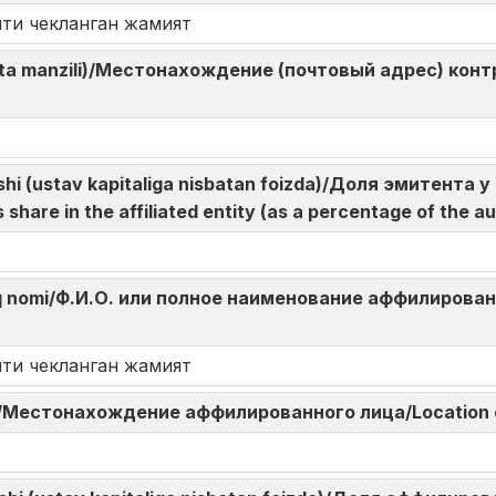
яти чекланган жамият
hta manzili)/Местонахождение (почтовый адрес) контр
lushi (ustav kapitaliga nisbatan foizda)/Доля эмитент
hare in the affiliated entity (as a percentage of the au
o‘liq nomi/Ф.И.О. или полное наименование аффилированн
яти чекланган жамият
eri/Местонахождение аффилированного лица/Location of