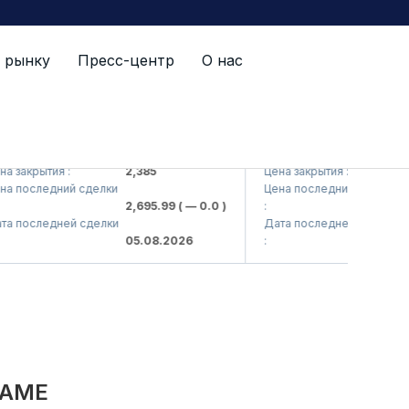
 рынку
Пресс-центр
О нас
(<Kvarts> AJ)
QZSM (<Qizilqumsement>
акрытия :
2,385
Цена закрытия :
1,20
последний сделки
Цена последний сделки
2,695.99
( — 0.0 )
:
1,21
последней сделки
Дата последней сделки
05.08.2026
:
05.
NAME