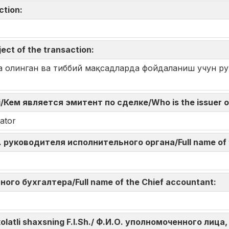
action:
ect of the transaction:
а олинган ва тиббий мақсадларда фойдаланиш учун ру
di/Кем является эмитент по сделке/Who is the issuer o
ator
И.О. руководителя исполнительного органа/Full name of
авного бухгалтера/Full name of the Chief accountant:
akolatli shaxsning F.I.Sh./ Ф.И.О. уполномоченного л