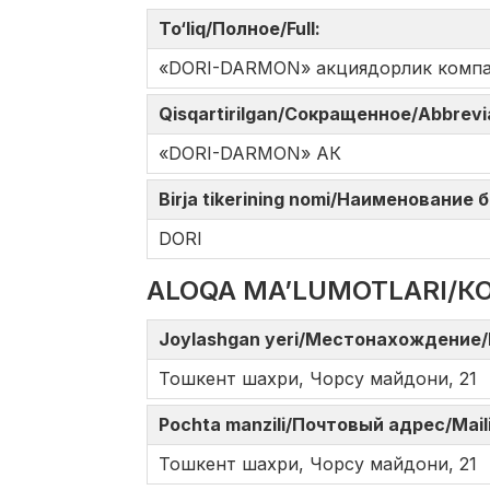
To‘liq/Полное/Full:
«DORI-DARMON» акциядорлик комп
Qisqartirilgan/Сокращенное/Abbrev
«DORI-DARMON» АК
Birja tikerining nomi/Наименование
DORI
ALOQA MA’LUMOTLARI/К
Joylashgan yeri/Местонахождение/
Тошкент шахри, Чорсу майдони, 21
Pochta manzili/Почтовый адрес/Mail
Тошкент шахри, Чорсу майдони, 21