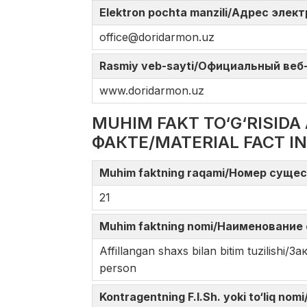
Elektron pochta manzili/Адрес элек
office@doridarmon.uz
Rasmiy veb-sayti/Официальный веб-с
www.doridarmon.uz
MUHIM FAKT TO‘G‘RISI
ФАКТЕ/MATERIAL FACT I
Muhim faktning raqami/Номер сущес
21
Muhim faktning nomi/Наименование 
Affillangan shaxs bilan bitim tuzilish
person
Kontragentning F.I.Sh. yoki to‘liq n