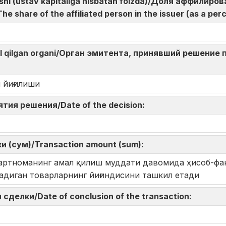
lushi (ustav kapitaliga nisbatan foizda)/Доля аффилир
 share of the affiliated person in the issuer (as a per
bul qilgan organi/Орган эмитента, принявший решение 
n:
 йиғилиши
нятия решения/Date of the decision:
и (сум)/Transaction amount (sum):
ртноманинг амал қилиш муддати давомида ҳисоб-фак
адиган товарларнинг йиғиндисини ташкил етади
 сделки/Date of conclusion of the transaction: