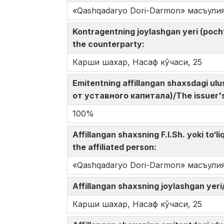
«Qаshqаdаryo Dori-Darmon» масъули
Kontragentning joylashgan yeri (poc
the counterparty:
Карши шахар, Насаф кўчаси, 25
Emitentning affillangan shaxsdagi u
от уставного капитала)/The issuer's s
100%
Affillangan shaxsning F.I.Sh. yoki t
the affiliated person:
«Qаshqаdаryo Dori-Darmon» масъули
Affillangan shaxsning joylashgan y
Карши шахар, Насаф кўчаси, 25