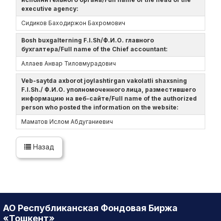
executive agency:
Сидиков Баходиржон Бахромович
Bosh buxgalterning F.I.Sh/Ф.И.О. главного
бухгалтера/Full name of the Chief accountant:
Аллаев Анвар Тиловмурадович
Veb-saytda axborot joylashtirgan vakolatli shaxsning
F.I.Sh./ Ф.И.О. уполномоченного лица, разместившего
информацию на веб-сайте/Full name of the authorized
person who posted the information on the website:
Маматов Ислом Абдуганиевич
Назад
АО Республиканская Фондовая Биржа
«Тошкент»