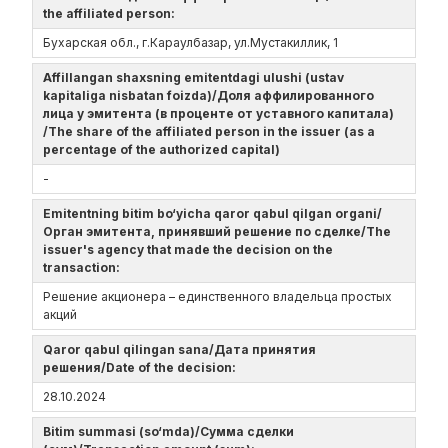
the affiliated person:
Бухарская обл., г.Караулбазар, ул.Мустакиллик, 1
Affillangan shaxsning emitentdagi ulushi (ustav
kapitaliga nisbatan foizda)/Доля аффилированного
лица у эмитента (в проценте от уставного капитала)
/The share of the affiliated person in the issuer (as a
percentage of the authorized capital)
-
Emitentning bitim bo‘yicha qaror qabul qilgan organi/
Орган эмитента, принявший решение по сделке/The
issuer's agency that made the decision on the
transaction:
Решение акционера – единственного владельца простых
акций
Qaror qabul qilingan sana/Дата принятия
решения/Date of the decision:
28.10.2024
Bitim summasi (so‘mda)/Сумма сделки