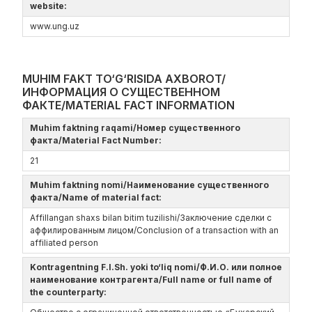
website:
www.ung.uz
MUHIM FAKT TO‘G‘RISIDA AXBOROT/
ИНФОРМАЦИЯ О СУЩЕСТВЕННОМ
ФАКТЕ/MATERIAL FACT INFORMATION
Muhim faktning raqami/Номер существенного
факта/Material Fact Number:
21
Muhim faktning nomi/Наименование существенного
факта/Name of material fact:
Affillangan shaxs bilan bitim tuzilishi/Заключение сделки с
аффилированным лицом/Conclusion of a transaction with an
affiliated person
Kontragentning F.I.Sh. yoki to‘liq nomi/Ф.И.О. или полное
наименование контрагента/Full name or full name of
the counterparty: