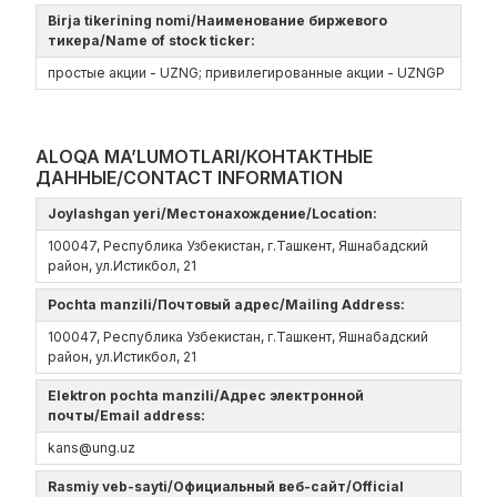
Birja tikerining nomi/Наименование биржевого
тикера/Name of stock ticker:
простые акции - UZNG; привилегированные акции - UZNGP
ALOQA MA’LUMOTLARI/КОНТАКТНЫЕ
ДАННЫЕ/CONTACT INFORMATION
Joylashgan yeri/Местонахождение/Location:
100047, Республика Узбекистан, г.Ташкент, Яшнабадский
район, ул.Истикбол, 21
Pochta manzili/Почтовый адрес/Mailing Address:
100047, Республика Узбекистан, г.Ташкент, Яшнабадский
район, ул.Истикбол, 21
Elektron pochta manzili/Адрес электронной
почты/Email address:
kans@ung.uz
Rasmiy veb-sayti/Официальный веб-сайт/Official