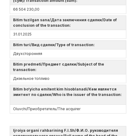
(сум)/Transaction amount (sum):
66 504 230,00
Bitim tuzilgan sana/Дата заключения сделки/Date of
conclusion of the transaction:
31.01.2025
Bitim turi/Вид сделки/Type of transaction:
Двухсторонняя
Bitim predmeti/Предмет сделки/Subject of the
transaction:
Дизельное топливо
Bitim bo‘yicha emitent kim hisoblanadi/Кем является
эмитент по сделке/Who is the issuer of the transaction:
Oluvchi/Приобретатель/The acquirer
Ijroiya organi rahbarining F.I.Sh/Ф.И.О. руководителя
исполнительного органа/Full name of the head of the