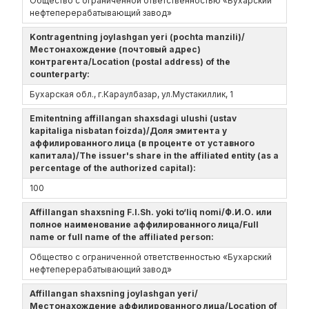
Общество с ограниченной ответственностью «Бухарский
нефтеперерабатывающий завод»
Kontragentning joylashgan yeri (pochta manzili)/
Местонахождение (почтовый адрес)
контрагента/Location (postal address) of the
counterparty:
Бухарская обл., г.Караулбазар, ул.Мустакиллик, 1
Emitentning affillangan shaxsdagi ulushi (ustav
kapitaliga nisbatan foizda)/Доля эмитента у
аффилированного лица (в проценте от уставного
капитала)/The issuer's share in the affiliated entity (as a
percentage of the authorized capital):
100
Affillangan shaxsning F.I.Sh. yoki to‘liq nomi/Ф.И.О. или
полное наименование аффилированного лица/Full
name or full name of the affiliated person:
Общество с ограниченной ответственностью «Бухарский
нефтеперерабатывающий завод»
Affillangan shaxsning joylashgan yeri/
Местонахождение аффилированного лица/Location of