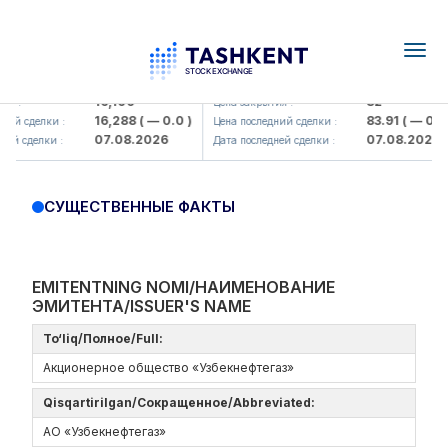
Togg
navig
Olmaliq KMK> AJ)
KFSK (<Kafolat sug'urta kompaniy
16,100
82
я :
Цена закрытия :
16,288
( — 0.0 )
83.91
( — 0.0 )
ий сделки :
Цена последний сделки :
07.08.2026
07.08.2026
ей сделки :
Дата последней сделки :
СУЩЕСТВЕННЫЕ ФАКТЫ
EMITENTNING NOMI/НАИМЕНОВАНИЕ
ЭМИТЕНТА/ISSUER'S NAME
To‘liq/Полное/Full:
Акционерное общество «Узбекнефтегаз»
Qisqartirilgan/Сокращенное/Abbreviated:
АО «Узбекнефтегаз»