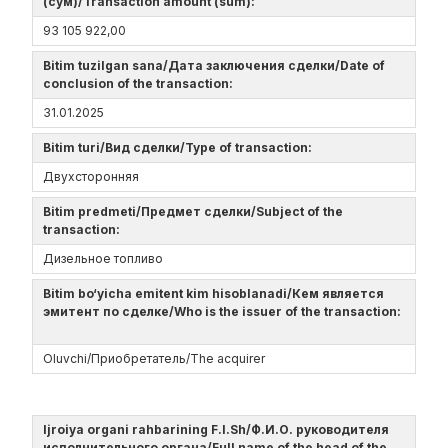
(сум)/Transaction amount (sum):
93 105 922,00
Bitim tuzilgan sana/Дата заключения сделки/Date of
conclusion of the transaction:
31.01.2025
Bitim turi/Вид сделки/Type of transaction:
Двухсторонняя
Bitim predmeti/Предмет сделки/Subject of the
transaction:
Дизельное топливо
Bitim bo‘yicha emitent kim hisoblanadi/Кем является
эмитент по сделке/Who is the issuer of the transaction:
Oluvchi/Приобретатель/The acquirer
Ijroiya organi rahbarining F.I.Sh/Ф.И.О. руководителя
исполнительного органа/Full name of the head of the