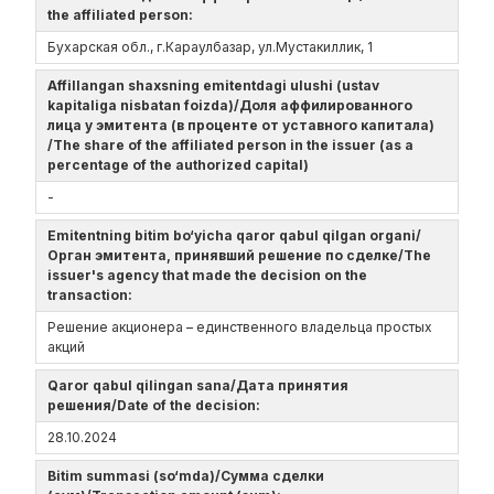
the affiliated person:
Бухарская обл., г.Караулбазар, ул.Мустакиллик, 1
Affillangan shaxsning emitentdagi ulushi (ustav
kapitaliga nisbatan foizda)/Доля аффилированного
лица у эмитента (в проценте от уставного капитала)
/The share of the affiliated person in the issuer (as a
percentage of the authorized capital)
-
Emitentning bitim bo‘yicha qaror qabul qilgan organi/
Орган эмитента, принявший решение по сделке/The
issuer's agency that made the decision on the
transaction:
Решение акционера – единственного владельца простых
акций
Qaror qabul qilingan sana/Дата принятия
решения/Date of the decision:
28.10.2024
Bitim summasi (so‘mda)/Сумма сделки