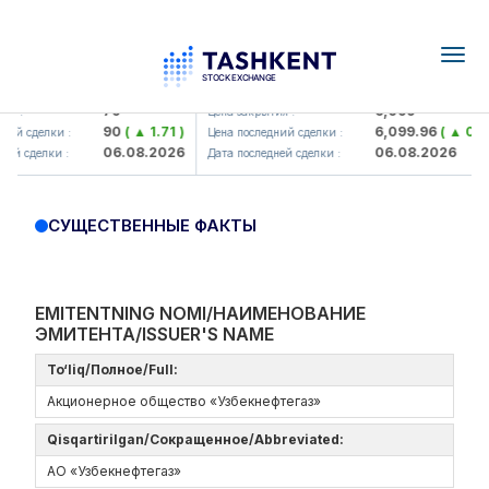
Togg
navig
amkorbank> ATB)
UZMK (<O'zmetkombinat> AJ)
79
6,099
я :
Цена закрытия :
90
( ▲ 1.71 )
6,099.96
( ▲ 0.08
ий сделки :
Цена последний сделки :
06.08.2026
06.08.2026
ей сделки :
Дата последней сделки :
СУЩЕСТВЕННЫЕ ФАКТЫ
EMITENTNING NOMI/НАИМЕНОВАНИЕ
ЭМИТЕНТА/ISSUER'S NAME
To‘liq/Полное/Full:
Акционерное общество «Узбекнефтегаз»
Qisqartirilgan/Сокращенное/Abbreviated:
АО «Узбекнефтегаз»