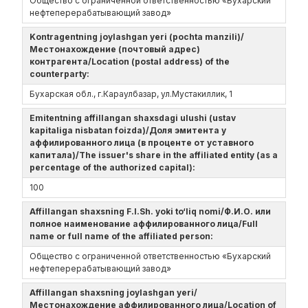
Общество с ограниченной ответственностью «Бухарский
нефтеперерабатывающий завод»
Kontragentning joylashgan yeri (pochta manzili)/
Местонахождение (почтовый адрес)
контрагента/Location (postal address) of the
counterparty:
Бухарская обл., г.Караулбазар, ул.Мустакиллик, 1
Emitentning affillangan shaxsdagi ulushi (ustav
kapitaliga nisbatan foizda)/Доля эмитента у
аффилированного лица (в проценте от уставного
капитала)/The issuer's share in the affiliated entity (as a
percentage of the authorized capital):
100
Affillangan shaxsning F.I.Sh. yoki to‘liq nomi/Ф.И.О. или
полное наименование аффилированного лица/Full
name or full name of the affiliated person:
Общество с ограниченной ответственностью «Бухарский
нефтеперерабатывающий завод»
Affillangan shaxsning joylashgan yeri/
Местонахождение аффилированного лица/Location of