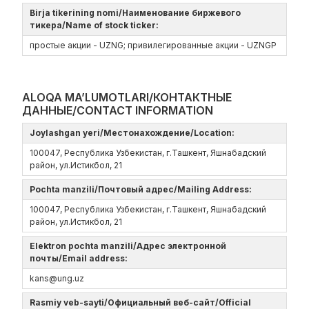
Birja tikerining nomi/Наименование биржевого
тикера/Name of stock ticker:
простые акции - UZNG; привилегированные акции - UZNGP
ALOQA MA’LUMOTLARI/КОНТАКТНЫЕ
ДАННЫЕ/CONTACT INFORMATION
Joylashgan yeri/Местонахождение/Location:
100047, Республика Узбекистан, г.Ташкент, Яшнабадский
район, ул.Истикбол, 21
Pochta manzili/Почтовый адрес/Mailing Address:
100047, Республика Узбекистан, г.Ташкент, Яшнабадский
район, ул.Истикбол, 21
Elektron pochta manzili/Адрес электронной
почты/Email address:
kans@ung.uz
Rasmiy veb-sayti/Официальный веб-сайт/Official