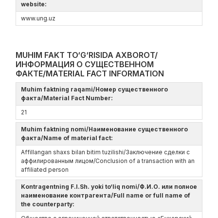
website:
www.ung.uz
MUHIM FAKT TO‘G‘RISIDA AXBOROT/
ИНФОРМАЦИЯ О СУЩЕСТВЕННОМ
ФАКТЕ/MATERIAL FACT INFORMATION
Muhim faktning raqami/Номер существенного
факта/Material Fact Number:
21
Muhim faktning nomi/Наименование существенного
факта/Name of material fact:
Affillangan shaxs bilan bitim tuzilishi/Заключение сделки с
аффилированным лицом/Conclusion of a transaction with an
affiliated person
Kontragentning F.I.Sh. yoki to‘liq nomi/Ф.И.О. или полное
наименование контрагента/Full name or full name of
the counterparty: