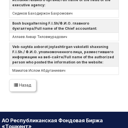
executive agency:
Сидиков Баходиржон Бахромович
Bosh buxgalterning F.I.Sh/Ф.И.О. главного
бухгалтера/Full name of the Chief accountant:
Аллаев Анвар Тиловмурадович
Veb-saytda axborot joylashtirgan vakolatli shaxsning
F.I.Sh./ Ф.И.О. уполномоченного лица, разместившего
информацию на веб-сайте/Full name of the authorized
person who posted the information on the website:
Маматов Ислом Абдуганиевич
Назад
АО Республиканская Фондовая Биржа
«Тошкент»