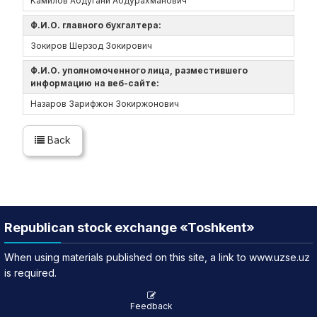
Камилов Абдугани Абдурахманович
Ф.И.О. главного бухгалтера:
Зокиров Шерзод Зокирович
Ф.И.О. уполномоченного лица, разместившего
информацию на веб-сайте:
Назаров Зарифжон Зокиржонович
Back
Republican stock exchange «Toshkent»
When using materials published on this site, a link to www.uzse.uz
is required.
Feedback