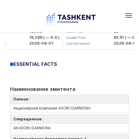
Togg
navig
Olmaliq KMK> AJ)
KFSK (<Kafolat sug'urta kompaniy
16,100
82
Open Price :
16,288
( — 0.0 )
83.91
( — 0.0 )
:
Quoted Price :
2026-08-07
2026-08-07
on :
Last transaction :
ESSENTIAL FACTS
Наименование эмитента
Полное:
Акционерная компания «DORI-DARMON»
Сокращенное:
АК«DORI-DARMON»
Наименование биржевого тикера: *