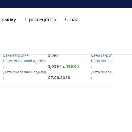
 рынку
Пресс-центр
О нас
VTS (<Kvarts> AJ)
QZSM (<Qizilqumseme
ена закрытия :
2,385
Цена закрытия :
ена последний сделки
Цена последний сделки
3,099
( ▲ 199.0 )
:
ата последней сделки
Дата последней сделки
07.08.2026
: