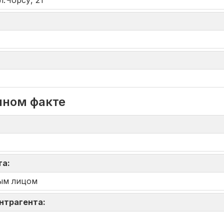
л.Чорсу, 21
нном факте
та:
ым лицом
онтрагента: