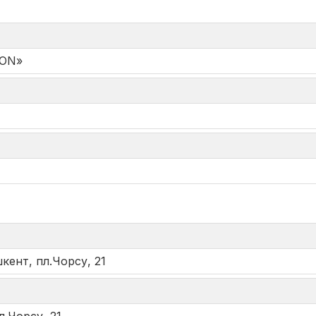
MON»
*
кент, пл.Чорсу, 21