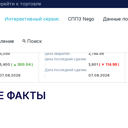
рейти к торговле
Интерактивный сервис
СППЗ Nego
Данные по
вление
Поиск
> AJ)
UZMKP (<O'zmetkombinat> AJ)
K
99
Цена закрытия :
3,748.99
Ц
Цена последний сделки
Ц
400
( ▲ 300.04 )
:
3,601
( ▼ 114.99 )
:
Дата последней сделки
Д
08.2026
:
07.08.2026
:
Е ФАКТЫ