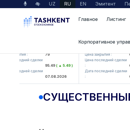
UZ
RU
EN
Эмитент
Пе
Главное
Листинг
Корпоративное упра
KB (<Hamkorbank> ATB)
UZMK (<O'zmetkombinat
на закрытия :
79
Цена закрытия :
6,0
на последний сделки
Цена последний сделки
95.49
( ▲ 5.49 )
:
6,
та последней сделки
Дата последней сделки
07.08.2026
:
07.
СУЩЕСТВЕННЫ