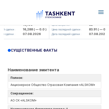
Togg
navig
Olmaliq KMK> AJ)
KFSK (<Kafolat sug'urta kompaniy
16,100
82
я :
Цена закрытия :
16,288
( — 0.0 )
83.91
( — 0.0 )
ий сделки :
Цена последний сделки :
07.08.2026
07.08.2026
ей сделки :
Дата последней сделки :
СУЩЕСТВЕННЫЕ ФАКТЫ
Наименование эмитента
Полное:
Акционерное Общество Страховая Компания «ALSKOM»
Сокращенное:
АО СК «ALSKOM»
Наименование биржевого тикера: *