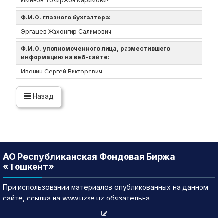
Иминов Тохиржон Каримович
Ф.И.О. главного бухгалтера:
Эргашев Жахонгир Салимович
Ф.И.О. уполномоченного лица, разместившего
информацию на веб-сайте:
Ивонин Сергей Викторович
Назад
АО Республиканская Фондовая Биржа
«Тошкент»
При использовании материалов опубликованных на данном
сайте, ссылка на www.uzse.uz обязательна.