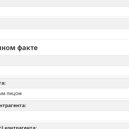
нном факте
та:
ым лицом
онтрагента:
) контрагента: