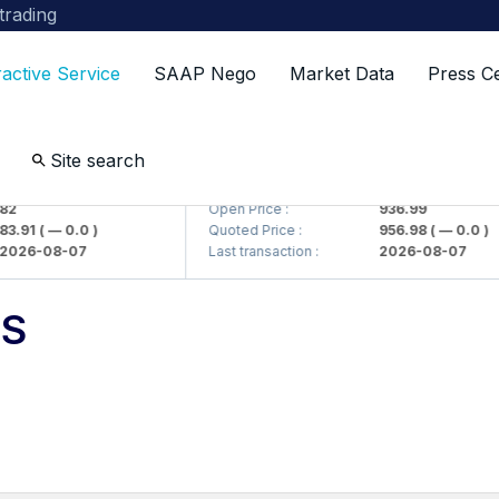
 trading
ractive Service
SAAP Nego
Market Data
Press C
Site search
 kompaniyasi> AJ)
KFSKP (<Kafolat sug'urta kompaniyasi>
Open Price :
936.99
.91
( — 0.0 )
Quoted Price :
956.98
( — 0.0 )
26-08-07
Last transaction :
2026-08-07
TS