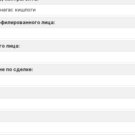
енагас кишлоги
аффилированного лица:
го лица:
ие по сделке: