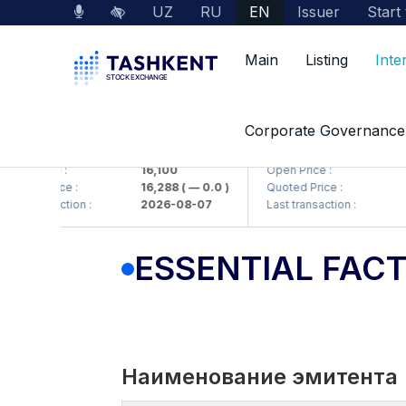
UZ
RU
EN
Issuer
Start
Main
Listing
Inte
Corporate Governance
MKP (<Olmaliq KMK> AJ)
KFSK (<Kafolat sug'urta
en Price :
16,100
Open Price :
82
oted Price :
16,288
( — 0.0 )
Quoted Price :
83
t transaction :
2026-08-07
Last transaction :
20
ESSENTIAL FAC
Наименование эмитента