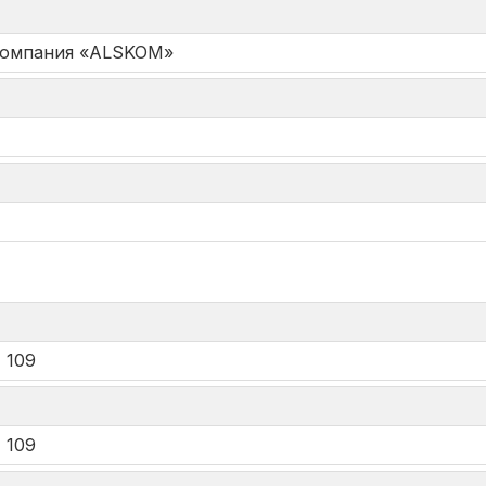
Компания «ALSKOM»
*
 109
 109