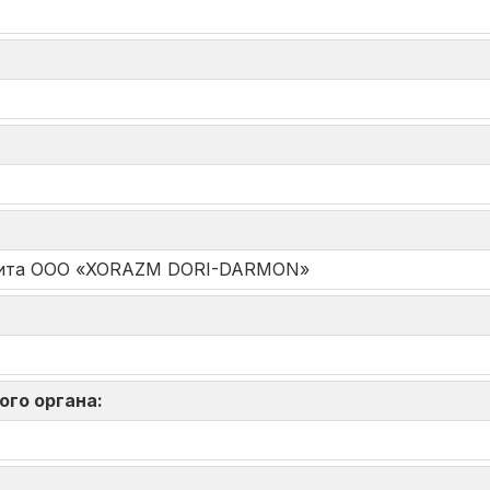
едита ООО «XORAZM DORI-DARMON»
ого органа: