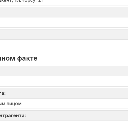
кент, пл.Чорсу, 21
нном факте
та:
ым лицом
онтрагента: