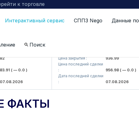
рейти к торговле
Интерактивный сервис
СППЗ Nego
Данные по
вление
Поиск
 kompaniyasi> AJ)
KFSKP (<Kafolat sug'urta kompaniyasi>
Цена закрытия :
936.99
Цена последний сделки
.91
( — 0.0 )
:
956.98
( — 0.0 )
Дата последней сделки
.08.2026
:
07.08.2026
Е ФАКТЫ