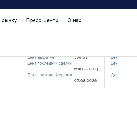
 рынку
Пресс-центр
О нас
 AJ)
AGBA (<Agrobank> ATB)
AGBAP (<Agrob
Цена закрытия :
590.02
Цена закрытия :
Цена последний сделки
Цена последний 
:
596
( — 0.0 )
:
Дата последней сделки
Дата последней 
:
07.08.2026
: