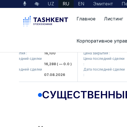
UZ
RU
EN
Эмитент
Пе
Главное
Листинг
Корпоративное упра
MKP (<Olmaliq KMK> AJ)
KFSK (<Kafolat sug'urta
на закрытия :
16,100
Цена закрытия :
82
на последний сделки
Цена последний сделки
16,288
( — 0.0 )
:
83
та последней сделки
Дата последней сделки
07.08.2026
:
07
СУЩЕСТВЕННЫ