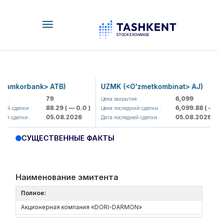
Toggle
navigation
Hamkorbank> ATB)
UZMK (<O'zmetkombinat> AJ)
79
6,099
я :
Цена закрытия :
88.29
( — 0.0 )
6,099.88
( — 0
ий сделки :
Цена последний сделки :
05.08.2026
05.08.2026
ей сделки :
Дата последней сделки :
СУЩЕСТВЕННЫЕ ФАКТЫ
Наименование эмитента
Полное:
Акционерная компания «DORI-DARMON»