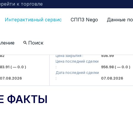
рейти к торговле
Интерактивный сервис
СППЗ Nego
Данные по
вление
Поиск
 kompaniyasi> AJ)
KFSKP (<Kafolat sug'urta kompaniyasi>
Цена закрытия :
936.99
Цена последний сделки
.91
( — 0.0 )
:
956.98
( — 0.0 )
Дата последней сделки
.08.2026
:
07.08.2026
Е ФАКТЫ