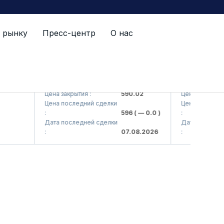
 рынку
Пресс-центр
О нас
 AJ)
AGBA (<Agrobank> ATB)
AGBAP (<Agrob
Цена закрытия :
590.02
Цена закрытия :
Цена последний сделки
Цена последний 
:
596
( — 0.0 )
:
Дата последней сделки
Дата последней 
:
07.08.2026
: