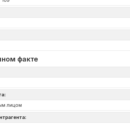
 109
нном факте
та:
ым лицом
онтрагента: