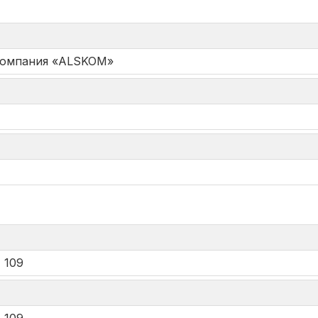
Компания «ALSKOM»
*
 109