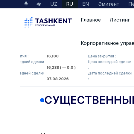
UZ
RU
EN
Эмитент
Пе
Главное
Листинг
Корпоративное упра
MKP (<Olmaliq KMK> AJ)
KFSK (<Kafolat sug'urta
на закрытия :
16,100
Цена закрытия :
82
на последний сделки
Цена последний сделки
16,288
( — 0.0 )
:
83
та последней сделки
Дата последней сделки
07.08.2026
:
07
СУЩЕСТВЕННЫ