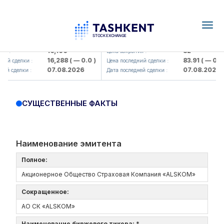
Togg
navig
Olmaliq KMK> AJ)
KFSK (<Kafolat sug'urta kompaniy
16,100
82
я :
Цена закрытия :
16,288
( — 0.0 )
83.91
( — 0.0 )
ий сделки :
Цена последний сделки :
07.08.2026
07.08.2026
ей сделки :
Дата последней сделки :
СУЩЕСТВЕННЫЕ ФАКТЫ
Наименование эмитента
Полное:
Акционерное Общество Страховая Компания «ALSKOM»
Сокращенное:
АО СК «ALSKOM»
Наименование биржевого тикера: *