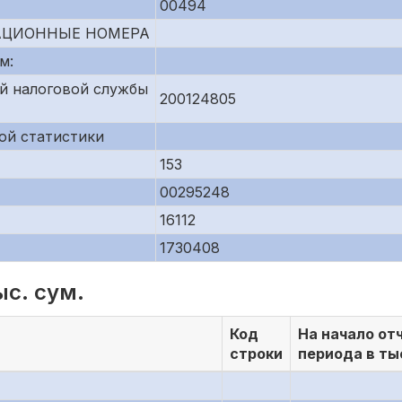
00494
АЦИОННЫЕ НОМЕРА
м:
й налоговой службы
200124805
ой статистики
153
00295248
16112
1730408
ыс. сум.
Код
На начало от
строки
периода в ты