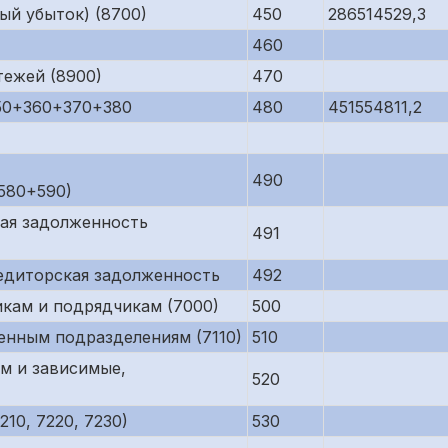
ый убыток) (8700)
450
286514529,3
460
тежей (8900)
470
50+360+370+380
480
451554811,2
490
580+590)
кая задолженность
491
редиторская задолженность
492
кам и подрядчикам (7000)
500
енным подразделениям (7110)
510
м и зависимые,
520
10, 7220, 7230)
530