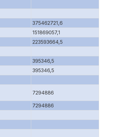
375462721,6
151869057,1
223593664,5
395346,5
395346,5
7294886
7294886