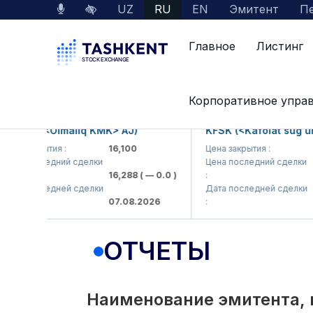
UZ
RU
EN
Эмитент
Пе
Главное
Листинг
Interactive Services
Раскрытие информации 
Корпоративное упра
KP (<Olmaliq KMK> AJ)
KFSK (<Kafolat sug'urta 
 закрытия :
16,100
Цена закрытия :
82
 последний сделки
Цена последний сделки
16,288
( — 0.0 )
:
83.9
 последней сделки
Дата последней сделки
07.08.2026
:
07.0
ОТЧЕТЫ
Наименование эмитента, 