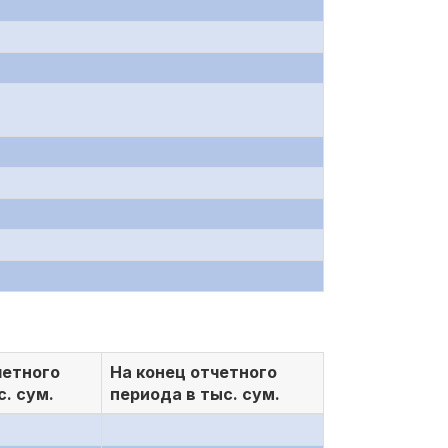
четного
На конец отчетного
с. сум.
периода в тыс. сум.