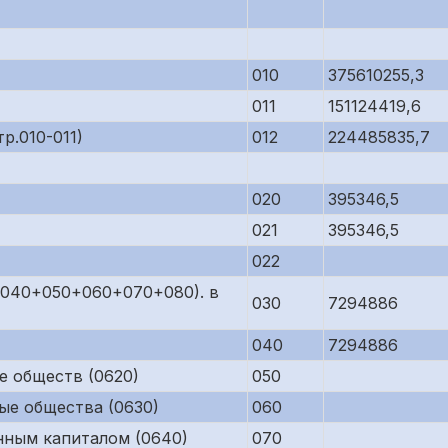
010
375610255,3
011
151124419,6
р.010-011)
012
224485835,7
020
395346,5
021
395346,5
022
р.040+050+060+070+080). в
030
7294886
040
7294886
е обществ (0620)
050
ые общества (0630)
060
нным капиталом (0640)
070