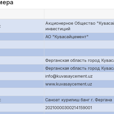
мера
Акционерное Общество "Куваса
:
инвестиций
АО "Кувасайцемент"
Ферганская область город Кувас
Ферганская область город Куваса
info@kuvasaycement.uz
www.kuvasaycement.uz
:
Саноат курилиш банг г. Фергана
20210000300214159001