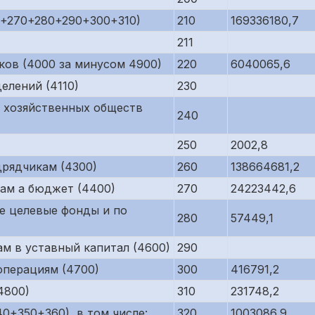
0+270+280+290+300+310)
210
169336180,7
211
ков (4000 за минусом 4900)
220
6040065,6
елений (4110)
230
 хозяйственных обществ
240
250
2002,8
рядчикам (4300)
260
138664681,2
ам а бюджет (4400)
270
24223442,6
е целевые фонды и по
280
57449,1
м в уставный капитал (4600)
290
операциям (4700)
300
416791,2
4800)
310
231748,2
0+350+360), в том числе:
320
1003086,9