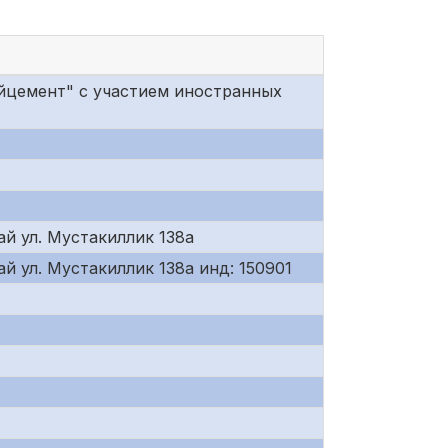
йцемент" с участием иностранных
ай ул. Мустакиллик 138а
й ул. Мустакиллик 138а инд: 150901