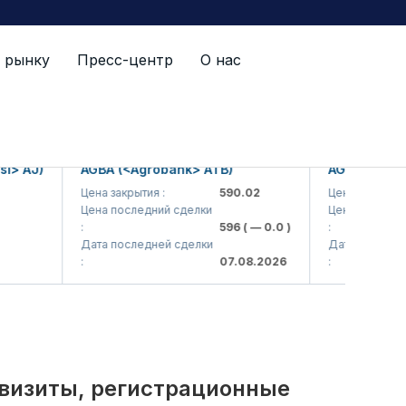
 рынку
Пресс-центр
О нас
й список
AJ)
AGBA (<Agrobank> ATB)
AGBAP (<Agroba
Цена закрытия :
590.02
Цена закрытия :
Цена последний сделки
Цена последний с
:
596
( — 0.0 )
:
Дата последней сделки
Дата последней с
:
07.08.2026
:
квизиты, регистрационные