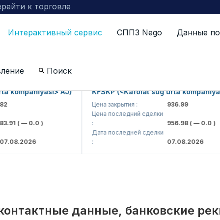
рейти к торговле
Интерактивный сервис
СППЗ Nego
Данные по
по компаниям включенных в биржевой котировальны
вление
Поиск
kompaniyasi> AJ)
KFSKP (<Kafolat sug'urta kompaniyasi> 
Цена закрытия :
936.99
Цена последний сделки
1
( — 0.0 )
:
956.98
( — 0.0 )
Дата последней сделки
8.2026
:
07.08.2026
контактные данные, банковские ре