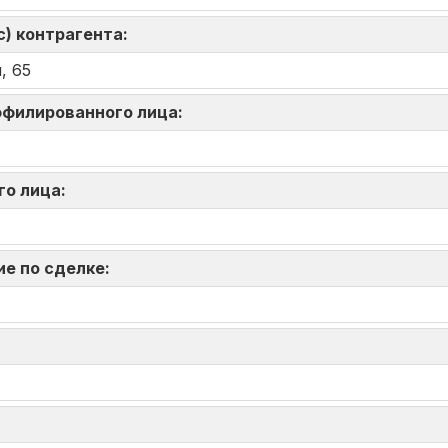
) контрагента:
, 65
аффилированного лица:
го лица:
ие по сделке: