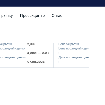
 рынку
Пресс-центр
О нас
Kvarts> AJ)
QZSM (<Qizilqumsement> AJ)
ытия :
2,385
Цена закрытия :
1,208
ледний сделки
Цена последний сделки
3,099
( — 0.0 )
:
1,220
( — 
ледней сделки
Дата последней сделки
07.08.2026
:
07.08.20