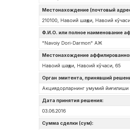
Местонахождение (почтовый адрес
210100, Навоий шаҳри, Навоий кўчаси
Ф.И.О. или полное наименование 
"Navoiy Dori-Darmon" АЖ
Местонахождение аффилированно
Навоий шаҳри, Навоий кўчаси, 65
Орган эмитента, принявший решен
Акциядорларнинг умумий йиғилиши
Дата принятия решения:
03.06.2016
Сумма сделки (сум):