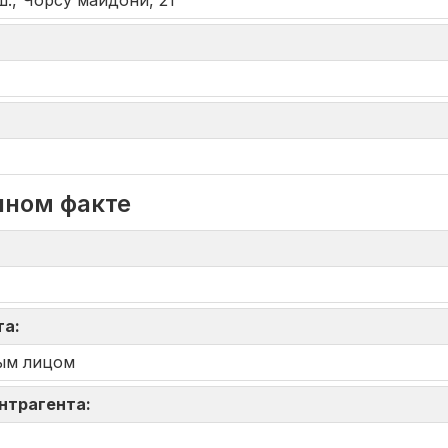
., Чорсу майдони, 21
нном факте
та:
ым лицом
онтрагента: