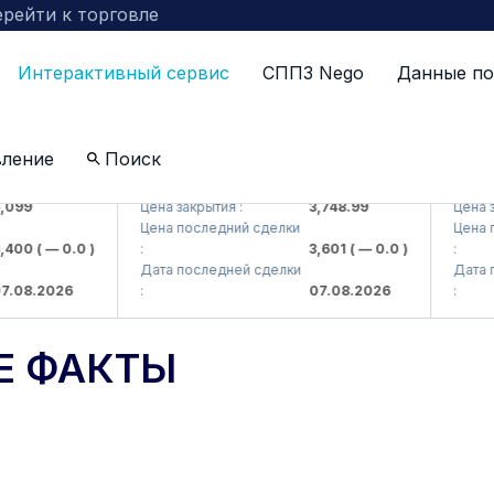
рейти к торговле
Интерактивный сервис
СППЗ Nego
Данные по
вление
Поиск
 AJ)
UZMKP (<O'zmetkombinat> AJ)
KVTS (<
99
Цена закрытия :
3,748.99
Цена закр
Цена последний сделки
Цена пос
00
( — 0.0 )
:
3,601
( — 0.0 )
:
Дата последней сделки
Дата пос
08.2026
:
07.08.2026
:
Е ФАКТЫ