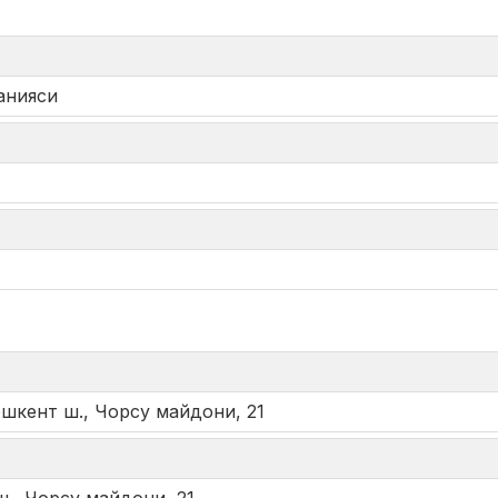
анияси
*
ошкент ш., Чорсу майдони, 21