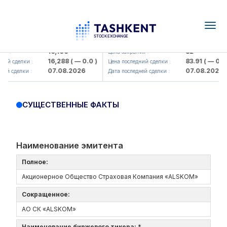
Togg
navig
Olmaliq KMK> AJ)
KFSK (<Kafolat sug'urta kompaniy
16,100
82
я :
Цена закрытия :
16,288
( — 0.0 )
83.91
( — 0.0 )
ий сделки :
Цена последний сделки :
07.08.2026
07.08.2026
ей сделки :
Дата последней сделки :
СУЩЕСТВЕННЫЕ ФАКТЫ
Наименование эмитента
Полное:
Акционерное Общество Страховая Компания «ALSKOM»
Сокращенное:
АО СК «ALSKOM»
Наименование биржевого тикера: *